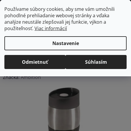
Prejsť
Hľadať
NÁKUP
Používame súbory cookies, aby sme vám umožnili
na
pohodlné prehliadanie webovej stránky a vďaka
KOŠÍK
obsah
Domov
/
Vybavenie do jedálne
/
Termosky a termomisy
AMBITION
analýze neustále zlepšovali jej funkcie, výkon a
Fusion Pista termohrnček s dvojitou stenou, 400 ml
použiteľnosť.
Viac informácií
AMBITION Fusion Pista
termohrnček s dvojitou
Nastavenie
stenou, 400 ml
Odmietnuť
Súhlasím
Priemerné
Neohodnotené
Podrobnosti hodnotenia
hodnotenie
Značka:
Ambition
produktu
je
0,0
z
5
hviezdičiek.