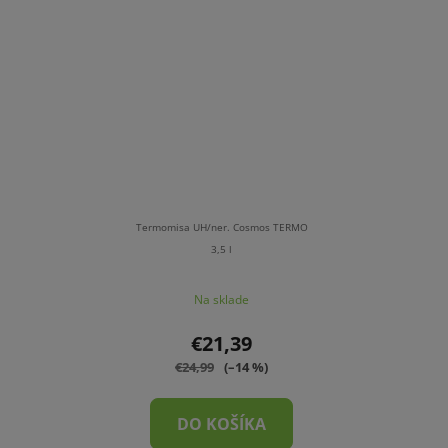
5
hviezdičiek.
Termomisa UH/ner. Cosmos TERMO
3,5 l
Na sklade
€21,39
€24,99
(–14 %)
DO KOŠÍKA