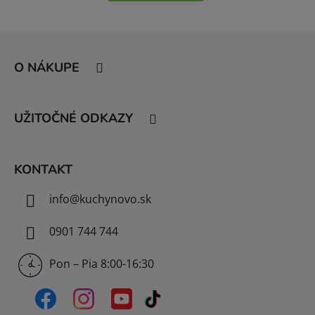
Z
á
O NÁKUPE
p
ä
t
UŽITOČNÉ ODKAZY
i
e
KONTAKT
info
@
kuchynovo.sk
0901 744 744
Pon – Pia 8:00-16:30