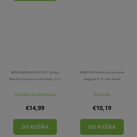
BERLINGERHAUS BH-7497 Carbon
AMBITION Nerezová termoska
Metallic športová termo fľaša, 0,5 l
Magnum 0,75 l Mix farieb
Priemerné
Dostupné na objednávku
Na sklade
hodnotenie
produktu
€14,99
€10,19
je
4,0
DO KOŠÍKA
DO KOŠÍKA
z