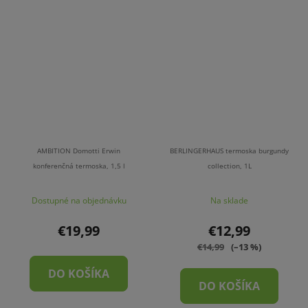
AMBITION Domotti Erwin
BERLINGERHAUS termoska burgundy
konferenčná termoska, 1,5 l
collection, 1L
Dostupné na objednávku
Na sklade
€19,99
€12,99
€14,99
(–13 %)
DO KOŠÍKA
DO KOŠÍKA