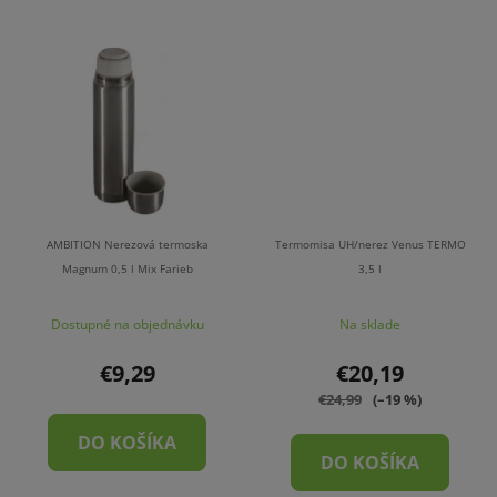
AMBITION Nerezová termoska
Termomisa UH/nerez Venus TERMO
Magnum 0,5 l Mix Farieb
3,5 l
Dostupné na objednávku
Na sklade
€9,29
€20,19
€24,99
(–19 %)
DO KOŠÍKA
DO KOŠÍKA