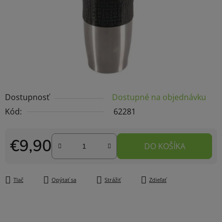
Dostupnosť
Dostupné na objednávku
Kód:
62281
€9,90
DO KOŠÍKA
Jednotková cena:
Tlač
Opýtať sa
Strážiť
Zdieľať