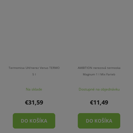
Termomisa UH/nerez Venus TERMO
AMBITION nerezová termoska
5 l
Magnum 1 l Mix Farieb
Na sklade
Dostupné na objednávku
€31,59
€11,49
DO KOŠÍKA
DO KOŠÍKA