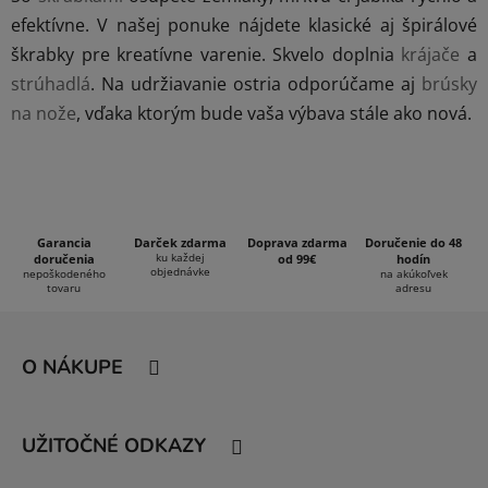
á
efektívne. V našej ponuke nájdete klasické aj špirálové
d
škrabky pre kreatívne varenie. Skvelo doplnia
krájače
a
a
c
strúhadlá
. Na udržiavanie ostria odporúčame aj
brúsky
i
na nože
, vďaka ktorým bude vaša výbava stále ako nová.
e
p
r
v
k
Garancia
Darček zdarma
Doprava zdarma
Doručenie do 48
y
ku každej
doručenia
od 99€
hodín
v
objednávke
nepoškodeného
na akúkoľvek
tovaru
adresu
ý
Z
p
i
á
O NÁKUPE
s
p
u
ä
t
UŽITOČNÉ ODKAZY
i