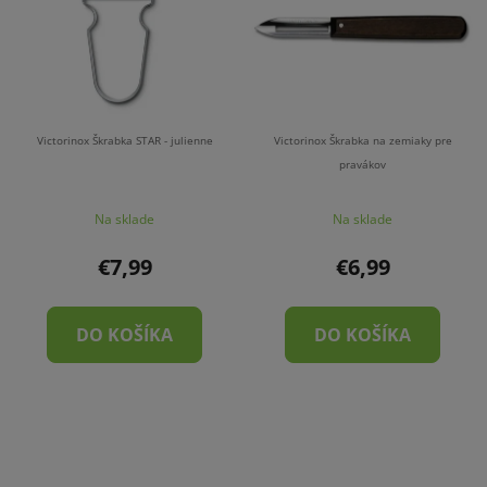
p
r
i
o
s
d
p
u
r
k
o
t
Victorinox Škrabka STAR - julienne
Victorinox Škrabka na zemiaky pre
d
pravákov
o
u
v
Na sklade
Na sklade
k
t
€7,99
€6,99
o
v
DO KOŠÍKA
DO KOŠÍKA