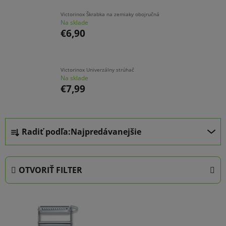
Victorinox Škrabka na zemiaky obojručná
Na sklade
€6,90
Victorinox Univerzálny strúhač
Na sklade
€7,99
R
Radiť podľa:
Najpredávanejšie
a
d
e
OTVORIŤ FILTER
n
i
V
e
ý
p