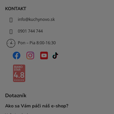
e
KONTAKT
info
@
kuchynovo.sk
0901 744 744
Pon – Pia 8:00-16:30
Dotazník
Ako sa Vám páči náš e-shop?