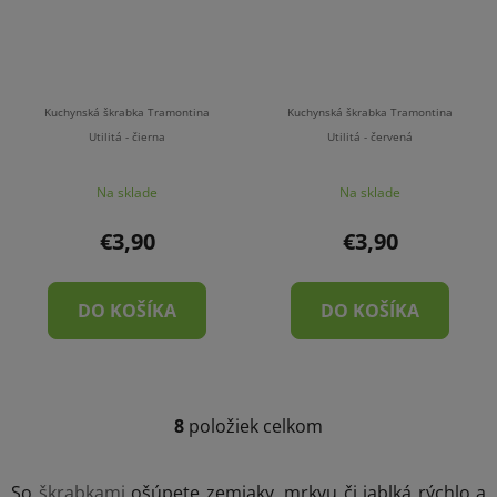
Kuchynská škrabka Tramontina
Kuchynská škrabka Tramontina
Utilitá - čierna
Utilitá - červená
Na sklade
Na sklade
€3,90
€3,90
DO KOŠÍKA
DO KOŠÍKA
8
položiek celkom
O
v
l
So
škrabkami
ošúpete zemiaky, mrkvu či jablká rýchlo a