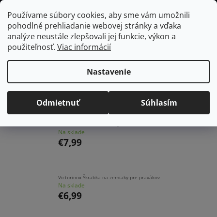
Prejsť
Hľadať
NÁKUP
Používame súbory cookies, aby sme vám umožnili
na
pohodlné prehliadanie webovej stránky a vďaka
KOŠÍK
obsah
Domov
/
Kuchyňa
/
Kuchynské náradie a pomôcky
/
Škrabky
analýze neustále zlepšovali jej funkcie, výkon a
použiteľnosť.
Viac informácií
Škrabky
Nastavenie
Najpredávanejšie
Odmietnuť
Súhlasím
Victorinox Škrabka STAR - julienne
Na sklade
€7,99
Victorinox Škrabka na zemiaky pre pravákov
Na sklade
€6,99