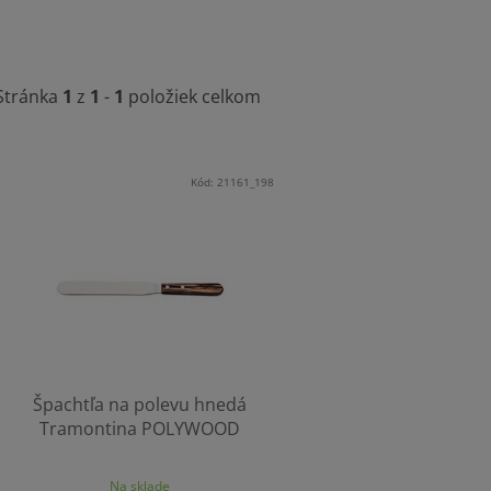
Stránka
1
z
1
-
1
položiek celkom
V
ý
Kód:
21161_198
p
s
p
r
o
d
Špachtľa na polevu hnedá
u
Tramontina POLYWOOD
k
t
Na sklade