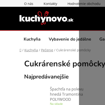
Prejsť
O nás
Kontakty
Hodnotenie obchodu
na
obsah
Kuchyňa
Vybavenie do jedálne
Ga
Domov
/
Kuchyňa
/
Pečenie
/
Cukrárenské pomôcky
Cukrárenské pomôck
Najpredávanejšie
Špachtľa na polevu
hnedá Tramontina
POLYWOOD
Na sklade