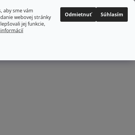
Prihlásenie
Registrácia
s, aby sme vám
Odmietnuť
Súhlasím
adanie webovej stránky
PRÁZDNY KOŠÍK
epšovali jej funkcie,
NÁKUPNÝ
 informácií
KOŠÍK
kuchyne
Domácnosť