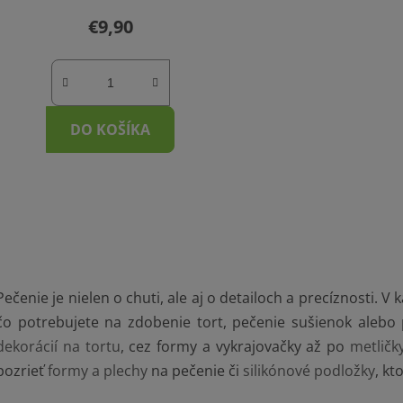
o
€9,90
v
DO KOŠÍKA
O
v
l
á
d
Pečenie je nielen o chuti, ale aj o detailoch a precíznosti. V 
a
čo potrebujete na zdobenie tort, pečenie sušienok alebo
c
dekorácií na tortu
, cez formy a vykrajovačky až po
metličk
i
pozrieť
formy a plechy
na pečenie či
silikónové podložky
, kt
e
p