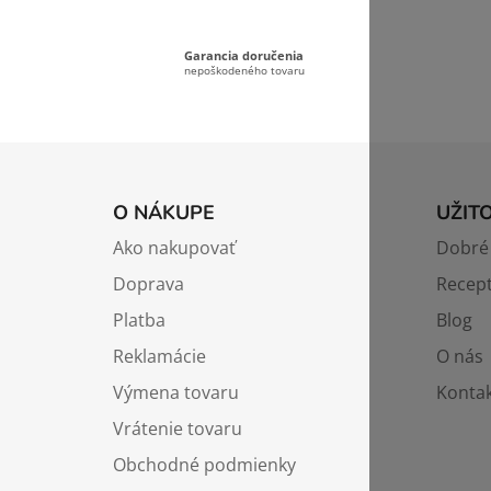
Garancia doručenia
nepoškodeného tovaru
Z
á
O NÁKUPE
UŽIT
p
Ako nakupovať
Dobré 
ä
Doprava
Recep
t
i
Platba
Blog
e
Reklamácie
O nás
Výmena tovaru
Kontak
Vrátenie tovaru
Obchodné podmienky