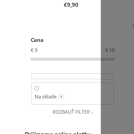
€9,90
B
o
č
Cena
n
€
9
€
10
ý
p
i
a
n
e
l
Na sklade
1
ROZBALIŤ FILTER