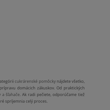
v
kategórii
cukrárenské pomôcky
nájdete všetko,
 prípravu domácich zákuskov. Od praktických
y a šľahače
. Ak radi pečiete, odporúčame tiež
oré spríjemnia celý proces.