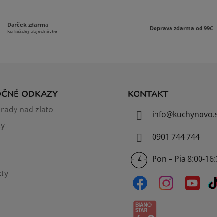
r
v
Darček zdarma
k
Doprava zdarma od 99€
ku každej objednávke
y
v
ý
p
i
s
OČNÉ ODKAZY
KONTAKT
u
rady nad zlato
info
@
kuchynovo.
ty
0901 744 744
Pon – Pia 8:00-16
ty