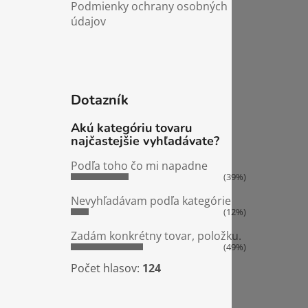
Podmienky ochrany osobných
údajov
Dotazník
Akú kategóriu tovaru
najčastejšie vyhľadávate?
Podľa toho čo mi napadne
(39%)
Nevyhľadávam podľa kategórie
(12%)
Zadám konkrétny tovar, položku.
(49%)
Počet hlasov:
124