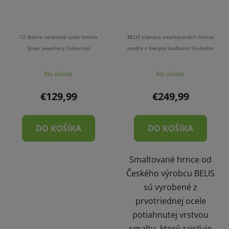
12 dielna nerezová sada hrncov
BELIS súprava smaltovaných hrncov
Silver Jewellery Collection
modrá s bielymi bodkami 16-dielna
Na sklade
Na sklade
€129,99
€249,99
DO KOŠÍKA
DO KOŠÍKA
Smaltované hrnce od
Českého výrobcu BELIS
sú vyrobené z
prvotriednej ocele
potiahnutej vrstvou
smaltu, ktorý zaisťuje