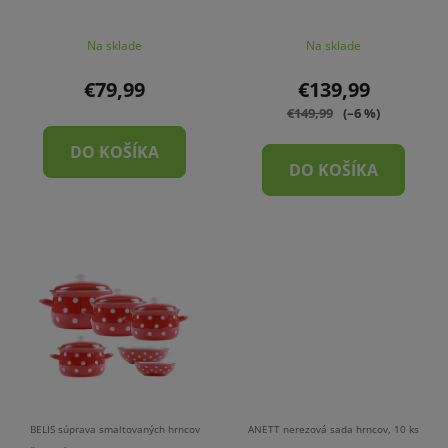
d
u
u
k
Na sklade
Na sklade
k
t
t
o
€79,99
€139,99
o
v
€149,99
(–6 %)
v
DO KOŠÍKA
DO KOŠÍKA
BELIS súprava smaltovaných hrncov
ANETT nerezová sada hrncov, 10 ks