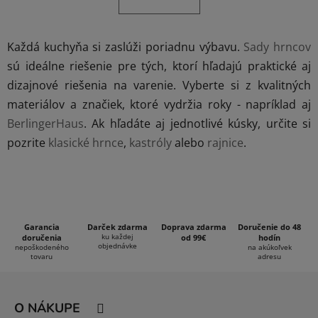
á
o
d
v
a
a
Každá kuchyňa si zaslúži poriadnu výbavu.
Sady hrncov
c
n
i
i
sú ideálne riešenie pre tých, ktorí hľadajú praktické aj
e
e
dizajnové riešenia na varenie. Vyberte si z kvalitných
p
materiálov a značiek, ktoré vydržia roky - napríklad aj
r
BerlingerHaus
. Ak hľadáte aj jednotlivé kúsky, určite si
v
k
pozrite
klasické hrnce
,
kastróly
alebo
rajnice
.
y
v
ý
p
i
Garancia
Darček zdarma
Doprava zdarma
Doručenie do 48
s
ku každej
doručenia
od 99€
hodín
objednávke
nepoškodeného
na akúkoľvek
u
tovaru
adresu
Z
á
O NÁKUPE
p