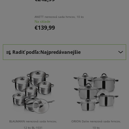
ANETT nerezová sada hrncov, 10 ks
Na sklade
€139,99
B
R
Radiť podľa:
Najpredávanejšie
o
a
č
d
V
n
e
ý
ý
n
p
p
i
i
a
e
s
n
p
p
e
r
r
l
o
o
d
BLAUMANN nerezová sada hrncov,
ORION Dalie nerezová sada hrncov,
12 ks BL-1031
10 ks