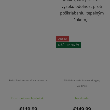
vysokú odolnosť proti
poškriabaniu, tepelným
šokom,...
AKCIA
NÁŠ TIP NA 🎁
ZĽAVA
Belis Eco keramická sada hrncov
15 dielna sada hrncov Morgan,
Valdinox
Dostupné na objednávku
Na sklade
€119,99
€149,99