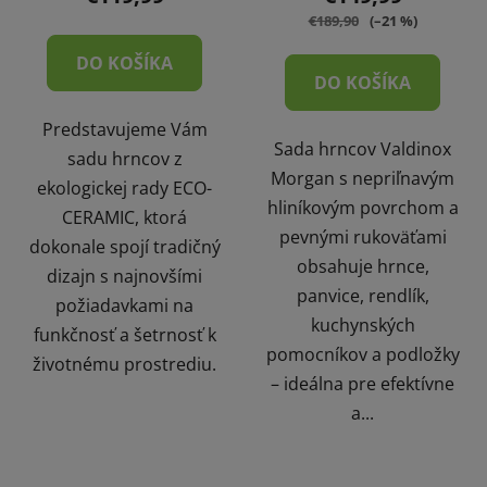
€189,90
(–21 %)
DO KOŠÍKA
DO KOŠÍKA
Predstavujeme Vám
Sada hrncov Valdinox
sadu hrncov z
Morgan s nepriľnavým
ekologickej rady ECO-
hliníkovým povrchom a
CERAMIC, ktorá
pevnými rukoväťami
dokonale spojí tradičný
obsahuje hrnce,
dizajn s najnovšími
panvice, rendlík,
požiadavkami na
kuchynských
funkčnosť a šetrnosť k
pomocníkov a podložky
životnému prostrediu.
– ideálna pre efektívne
a...