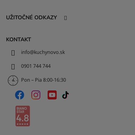
ä
t
UŽITOČNÉ ODKAZY
i
e
KONTAKT
info
@
kuchynovo.sk
0901 744 744
Pon – Pia 8:00-16:30