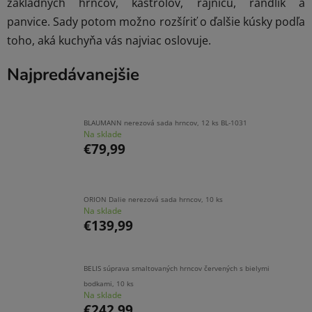
základných hrncov, kastrólov, rajnicu, randlík a
panvice. Sady potom možno rozšíriť o ďalšie kúsky podľa
toho, aká kuchyňa vás najviac oslovuje.
Najpredávanejšie
BLAUMANN nerezová sada hrncov, 12 ks BL-1031
Na sklade
€79,99
ORION Dalie nerezová sada hrncov, 10 ks
Na sklade
€139,99
BELIS súprava smaltovaných hrncov červených s bielymi
bodkami, 10 ks
Na sklade
€242,99