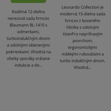
Leonardo Collection je
Kvalitná 12-dielna
moderná 15-dielna sada
nerezová sada hrncov
hrncov z kovaného
Blaumann BL-1410 s
hliníka s odolným
odmerkami,
titanPro nepriľnavým
turboindukčným dnom
povrchom,
a odolnými sklenenými
ergonomickými
pokrievkami. Vhodná na
mäkkými rukoväťami a
všetky sporáky vrátane
turbo indukčným dnom.
indukcie a do...
Vhodná...