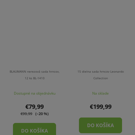
BLAUMANN nerezová sada hrncov,
15 dielna sada hrncov Leonardo
12 ks BL-1410
Collection
Dostupné na objednávku
Na sklade
€79,99
€199,99
€99,99
(–20 %)
DO KOŠÍKA
DO KOŠÍKA