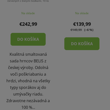
červených s bielymi bodkami, 10 ks
Na sklade
Na sklade
€242,99
€139,99
€149,99
(–6 %)
DO KOŠÍKA
DO KOŠÍKA
Kvalitná smaltovaná
sada hrncov BELIS z
českej výroby. Odolná
voči poškriabaniu a
hrdzi, vhodná na všetky
typy sporákov aj do
umývačky riadu.
Zdravotne nezávadná a
100 %...