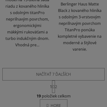
Berlinger Haus Matte
riadu z kovaného hliníka
Black z kovaného hliníka
s odolným titanPro
s odolným 3-vrstvovým
nepriľnavým povrchom,
nepriľnavým povrchom
ergonomickými
TitanPro ponúka
mäkkými rukoväťami a
kompletné vybavenie na
turbo indukčným dnom.
moderné a štýlové
Vhodná pre...
varenie.
NAČÍTAŤ 7 ĎALŠÍCH
S
1
t
2
r
O
á
19
položiek celkom
v
n
l
k
HORE