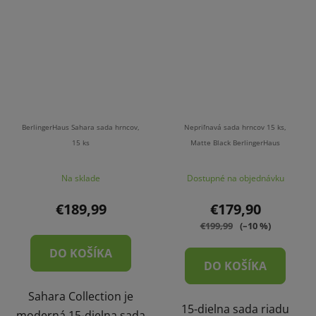
BerlingerHaus Sahara sada hrncov,
Nepriľnavá sada hrncov 15 ks,
15 ks
Matte Black BerlingerHaus
Na sklade
Dostupné na objednávku
€189,99
€179,90
€199,99
(–10 %)
DO KOŠÍKA
DO KOŠÍKA
Sahara Collection je
15-dielna sada riadu
moderná 15-dielna sada