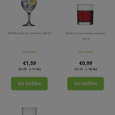
p
r
i
o
s
d
p
u
r
k
o
t
BISTRO pohár na vodu/víno, 290 ml
Pohár na vodu/whiskey Istanbul,
d
185 ml
o
u
v
Na sklade
Na sklade
k
t
€1,59
€0,99
o
€1,79
(–11 %)
€1,19
(–16 %)
v
DO KOŠÍKA
DO KOŠÍKA