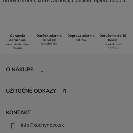
hrubým sklom, ktoré zachovajú ideálnu teplotu nápoja.
v
ý
p
i
s
Garancia
Darček zdarma
Doprava zdarma
Doručenie do 48
u
ku každej
doručenia
od 99€
hodín
objednávke
nepoškodeného
na akúkoľvek
tovaru
adresu
Z
á
O NÁKUPE
p
ä
t
UŽITOČNÉ ODKAZY
i
e
KONTAKT
info
@
kuchynovo.sk