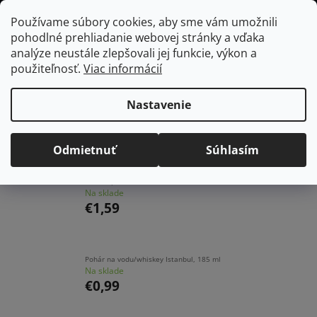
Prejsť
Hľadať
NÁKUP
Používame súbory cookies, aby sme vám umožnili
na
pohodlné prehliadanie webovej stránky a vďaka
KOŠÍK
obsah
Domov
/
Vybavenie do jedálne
/
Poháre
/
Na vodu a whiskey
analýze neustále zlepšovali jej funkcie, výkon a
použiteľnosť.
Viac informácií
Na vodu a whiskey
Nastavenie
Najpredávanejšie
Odmietnuť
Súhlasím
BISTRO pohár na vodu/víno, 290 ml
Na sklade
€1,59
Pohár na vodu/whiskey Istanbul, 185 ml
Na sklade
€0,99