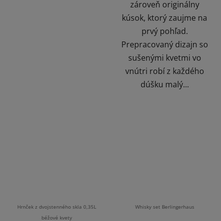
zároveň originálny
kúsok, ktorý zaujme na
prvý pohľad.
Prepracovaný dizajn so
sušenými kvetmi vo
vnútri robí z každého
dúšku malý...
Hrnček z dvojstenného skla 0,35L
Whisky set Berlingerhaus
béžové kvety