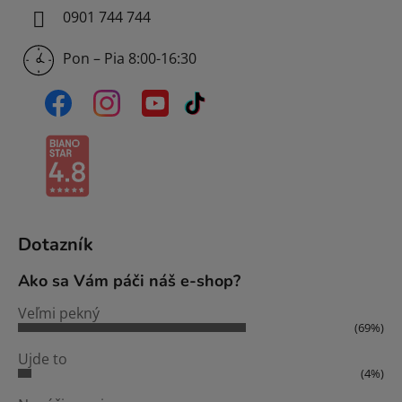
0901 744 744
Pon – Pia 8:00-16:30
Dotazník
Ako sa Vám páči náš e-shop?
Veľmi pekný
(69%)
Ujde to
(4%)