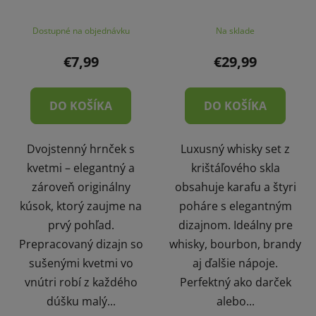
Dostupné na objednávku
Na sklade
€7,99
€29,99
DO KOŠÍKA
DO KOŠÍKA
Dvojstenný hrnček s
Luxusný whisky set z
kvetmi – elegantný a
krištáľového skla
zároveň originálny
obsahuje karafu a štyri
kúsok, ktorý zaujme na
poháre s elegantným
prvý pohľad.
dizajnom. Ideálny pre
Prepracovaný dizajn so
whisky, bourbon, brandy
sušenými kvetmi vo
aj ďalšie nápoje.
vnútri robí z každého
Perfektný ako darček
dúšku malý...
alebo...