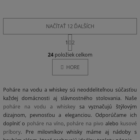
NAČÍTAŤ 12 ĎALŠÍCH
S
1
t
2
r
O
á
24
položiek celkom
v
n
l
k
HORE
á
o
d
v
a
a
Poháre na vodu a whiskey sú neoddeliteľnou súčasťou
c
n
i
i
každej domácnosti aj slávnostného stolovania. Naše
e
e
poháre na vodu a whiskey
sa vyznačujú štýlovým
p
dizajnom, pevnosťou a eleganciou. Odporúčame ich
r
doplniť o
poháre na víno
,
poháre na pivo
alebo
kusové
v
k
príbory
. Pre milovníkov whisky máme aj nádoby s
y