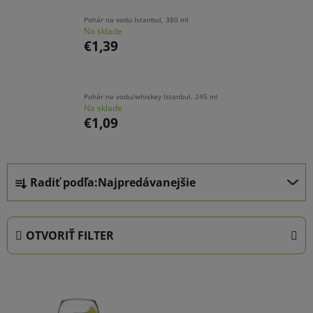
Pohár na vodu Istanbul, 380 ml
Na sklade
€1,39
Pohár na vodu/whiskey Istanbul, 245 ml
Na sklade
€1,09
R
Radiť podľa:
Najpredávanejšie
a
d
e
OTVORIŤ FILTER
n
i
V
e
ý
p