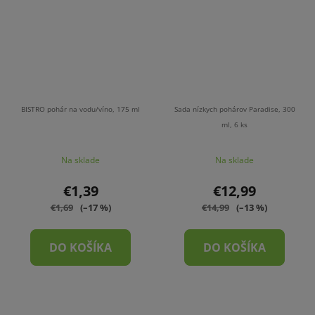
BISTRO pohár na vodu/víno, 175 ml
Sada nízkych pohárov Paradise, 300
ml, 6 ks
Na sklade
Na sklade
€1,39
€12,99
€1,69
(–17 %)
€14,99
(–13 %)
DO KOŠÍKA
DO KOŠÍKA