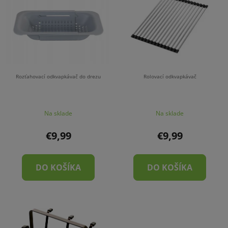
p
p
r
i
o
s
d
p
u
r
k
o
t
Rozťahovací odkvapkávač do drezu
Rolovací odkvapkávač
d
o
u
v
Na sklade
Na sklade
k
t
€9,99
€9,99
o
v
DO KOŠÍKA
DO KOŠÍKA