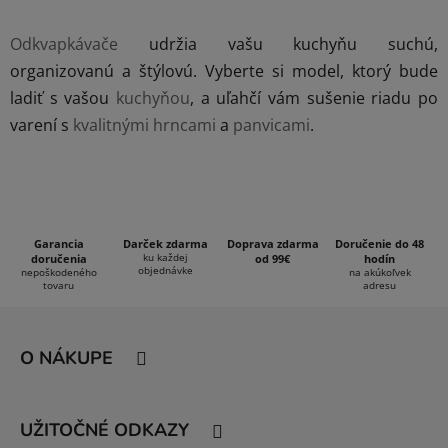
v
l
Odkvapkávače
udržia vašu kuchyňu suchú,
á
organizovanú a štýlovú. Vyberte si model, ktorý bude
d
ladiť s vašou
kuchyňou
, a uľahčí vám sušenie riadu po
a
c
varení s
kvalitnými hrncami
a
panvicami
.
i
e
p
r
v
Garancia
Darček zdarma
Doprava zdarma
Doručenie do 48
k
ku každej
doručenia
od 99€
hodín
objednávke
nepoškodeného
na akúkoľvek
y
tovaru
adresu
v
Z
ý
á
p
O NÁKUPE
i
p
s
ä
u
t
UŽITOČNÉ ODKAZY