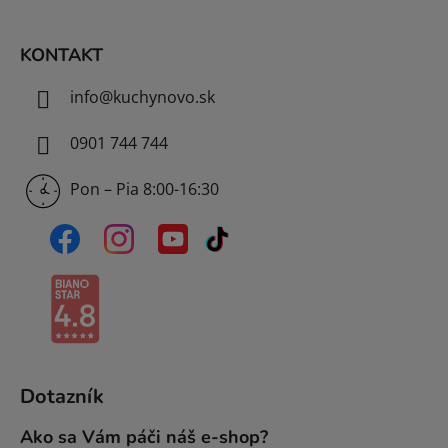
i
e
KONTAKT
info
@
kuchynovo.sk
0901 744 744
Pon – Pia 8:00-16:30
Dotazník
Ako sa Vám páči náš e-shop?