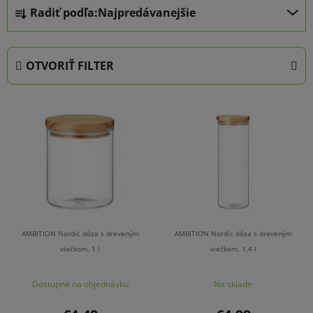
R
Radiť podľa:
Najpredávanejšie
a
d
e
OTVORIŤ FILTER
n
i
V
e
ý
p
p
r
i
o
s
d
p
u
r
k
o
t
AMBITION Nordic dóza s dreveným
AMBITION Nordic dóza s dreveným
d
viečkom, 1 l
viečkom, 1,4 l
o
u
v
Dostupné na objednávku
Na sklade
k
t