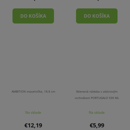
DO KOŠÍKA
DO KOŠÍKA
AMBITION maselnička, 18,8 cm
Sklenená nádoba s akáciovým
vrchnákom PORTUGALO 930 ML
Na sklade
Na sklade
€12,19
€5,99