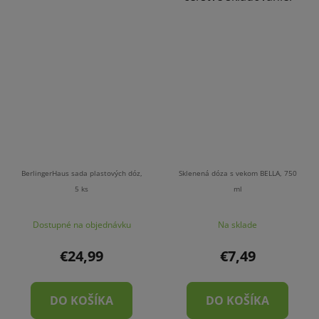
BerlingerHaus sada plastových dóz,
Sklenená dóza s vekom BELLA, 750
5 ks
ml
Dostupné na objednávku
Na sklade
€24,99
€7,49
DO KOŠÍKA
DO KOŠÍKA