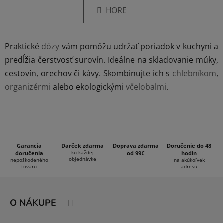
l
k
HORE
á
o
d
v
a
a
Praktické
dózy
vám pomôžu udržať poriadok v kuchyni a
c
n
i
i
predĺžia čerstvosť surovín. Ideálne na skladovanie múky,
e
e
cestovín, orechov či kávy. Skombinujte ich s
chlebníkom
,
p
organizérmi
alebo ekologickými
včelobalmi
.
r
v
k
y
v
ý
Garancia
Darček zdarma
Doprava zdarma
Doručenie do 48
ku každej
doručenia
od 99€
hodín
p
objednávke
nepoškodeného
na akúkoľvek
i
tovaru
adresu
s
Z
u
á
O NÁKUPE
p
ä