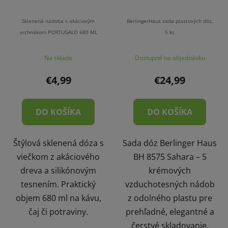
Sklenená nádoba s akáciovým
BerlingerHaus sada plastových dóz,
vrchnákom PORTUGALO 680 ML
5 ks
Na sklade
Dostupné na objednávku
€4,99
€24,99
DO KOŠÍKA
DO KOŠÍKA
Štýlová sklenená dóza s
Sada dóz Berlinger Haus
viečkom z akáciového
BH 8575 Sahara – 5
dreva a silikónovým
krémových
tesnením. Praktický
vzduchotesných nádob
objem 680 ml na kávu,
z odolného plastu pre
čaj či potraviny.
prehľadné, elegantné a
čerstvé skladovanie.