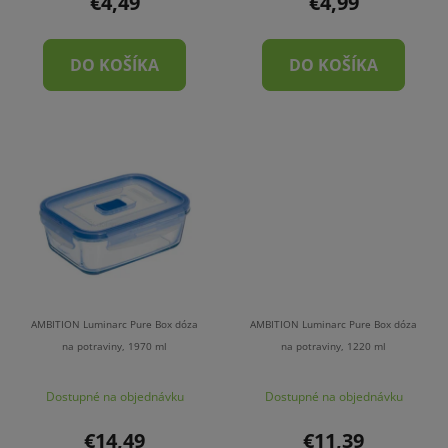
€4,49
€4,99
o
v
DO KOŠÍKA
DO KOŠÍKA
AMBITION Luminarc Pure Box dóza
AMBITION Luminarc Pure Box dóza
na potraviny, 1970 ml
na potraviny, 1220 ml
Dostupné na objednávku
Dostupné na objednávku
€14,49
€11,39