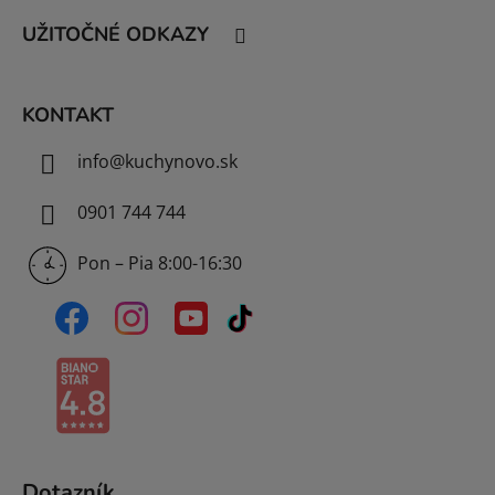
t
UŽITOČNÉ ODKAZY
i
e
KONTAKT
info
@
kuchynovo.sk
0901 744 744
Pon – Pia 8:00-16:30
Dotazník