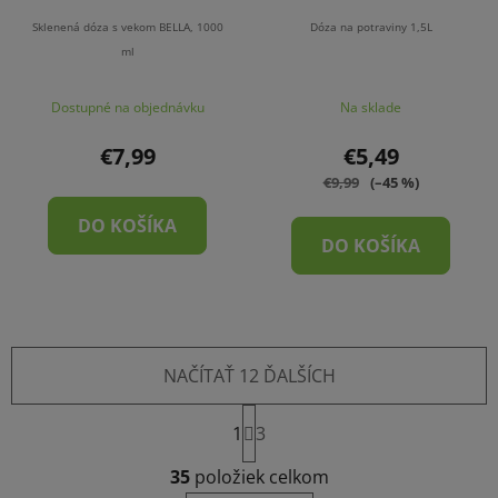
Sklenená dóza s vekom BELLA, 1000
Dóza na potraviny 1,5L
ml
Dostupné na objednávku
Na sklade
€7,99
€5,49
€9,99
(–45 %)
DO KOŠÍKA
DO KOŠÍKA
NAČÍTAŤ 12 ĎALŠÍCH
S
1
t
3
r
O
á
35
položiek celkom
v
n