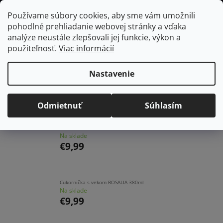
Prejsť
Hľadať
NÁKUP
Používame súbory cookies, aby sme vám umožnili
na
pohodlné prehliadanie webovej stránky a vďaka
KOŠÍK
obsah
Domov
/
Vybavenie do jedálne
/
Čaj a káva
/
Cukorničky
analýze neustále zlepšovali jej funkcie, výkon a
použiteľnosť.
Viac informácií
Cukorničky
Nastavenie
Najpredávanejšie
Odmietnuť
Súhlasím
ROCOCO cukornička, 250 ml
Na sklade
€9,99
Cukornička s vekom ROSALIA 380ml
Na sklade
€9,99