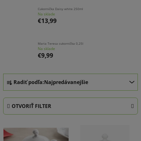
Cukornička Daisy white 250ml
Na sklade
€13,99
Maria Teresa cukornička 0,25l
Na sklade
€9,99
R
Radiť podľa:
Najpredávanejšie
a
d
e
OTVORIŤ FILTER
n
i
V
e
ý
p