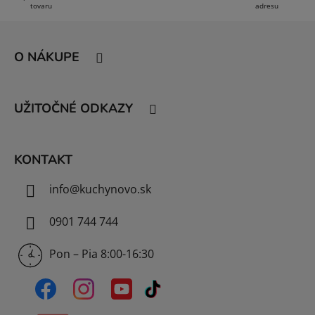
tovaru
adresu
ý
Z
p
i
á
O NÁKUPE
s
p
u
ä
t
UŽITOČNÉ ODKAZY
i
e
KONTAKT
info
@
kuchynovo.sk
0901 744 744
Pon – Pia 8:00-16:30