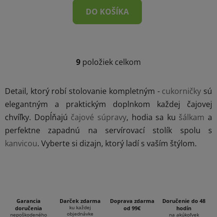
DO KOŠÍKA
9
položiek celkom
O
v
l
Detail, ktorý robí stolovanie kompletným -
cukorničky
sú
á
elegantným a praktickým doplnkom každej čajovej
d
chvíľky. Dopĺňajú
čajové súpravy
, hodia sa ku
šálkam
a
a
c
perfektne zapadnú na servírovací stolík spolu s
i
kanvicou
. Vyberte si dizajn, ktorý ladí s vaším štýlom.
e
p
r
v
k
Garancia
Darček zdarma
Doprava zdarma
Doručenie do 48
y
ku každej
doručenia
od 99€
hodín
v
objednávke
nepoškodeného
na akúkoľvek