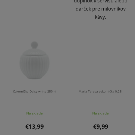
doplnok k servisu alebo
darček pre milovníkov
kávy.
Cukornička Daisy white 250ml
Maria Teresa cukornička 0,25l
Na sklade
Na sklade
€13,99
€9,99