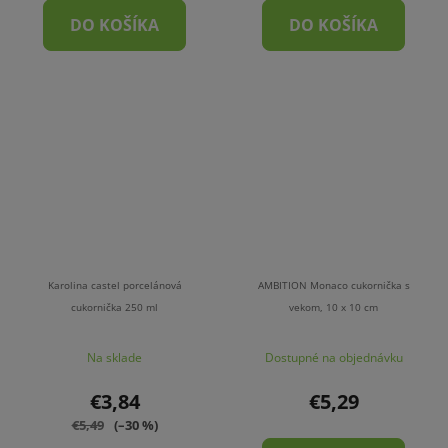
DO KOŠÍKA
DO KOŠÍKA
Karolina castel porcelánová
AMBITION Monaco cukornička s
cukornička 250 ml
vekom, 10 x 10 cm
Na sklade
Dostupné na objednávku
€3,84
€5,29
€5,49
(–30 %)