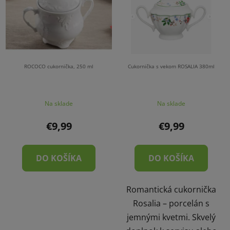
p
r
i
o
s
d
p
u
r
k
o
t
ROCOCO cukornička, 250 ml
Cukornička s vekom ROSALIA 380ml
d
o
u
v
Na sklade
Na sklade
k
t
€9,99
€9,99
o
v
DO KOŠÍKA
DO KOŠÍKA
Romantická cukornička
Rosalia – porcelán s
jemnými kvetmi. Skvelý