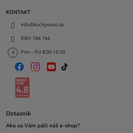
e
KONTAKT
info
@
kuchynovo.sk
0901 744 744
Pon – Pia 8:00-16:30
Dotazník
Ako sa Vám páči náš e-shop?