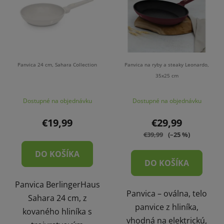
p
r
i
o
s
d
p
u
r
k
o
t
Panvica 24 cm, Sahara Collection
Panvica na ryby a steaky Leonardo,
d
35x25 cm
o
u
v
Dostupné na objednávku
Dostupné na objednávku
k
t
€19,99
€29,99
o
€39,99
(–25 %)
v
DO KOŠÍKA
DO KOŠÍKA
Panvica BerlingerHaus
Panvica – oválna, telo
Sahara 24 cm, z
panvice z hliníka,
kovaného hliníka s
vhodná na elektrickú,