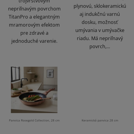
trojvrstvovým
plynovú, sklokeramickú
nepriľnavým povrchom
aj indukčnú varnú
TitanPro a elegantným
dosku, možnosť
mramorovým efektom
umývania v umývačke
pre zdravé a
riadu. Má nepriľnavý
jednoduché varenie.
povrch,...
Panvica Rosegold Collection, 28 cm
Keramická panvica 28 cm