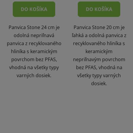
DO KOŠÍKA
DO KOŠÍKA
Panvica Stone 24 cm je
Panvica Stone 20 cm je
odolná nepriľnavá
ľahká a odolná panvica z
panvica z recyklovaného
recyklovaného hliníka s
hliníka s keramickým
keramickým
povrchom bez PFAS,
nepriľnavým povrchom
vhodná na všetky typy
bez PFAS, vhodná na
varných dosiek.
všetky typy varných
dosiek.