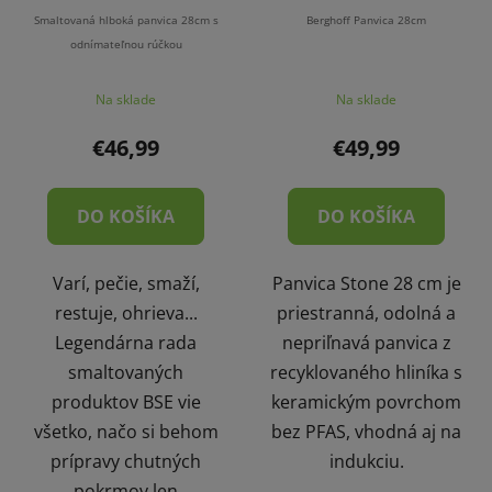
Smaltovaná hlboká panvica 28cm s
Berghoff Panvica 28cm
odnímateľnou rúčkou
Na sklade
Na sklade
€46,99
€49,99
DO KOŠÍKA
DO KOŠÍKA
Varí, pečie, smaží,
Panvica Stone 28 cm je
restuje, ohrieva...
priestranná, odolná a
Legendárna rada
nepriľnavá panvica z
smaltovaných
recyklovaného hliníka s
produktov BSE vie
keramickým povrchom
všetko, načo si behom
bez PFAS, vhodná aj na
prípravy chutných
indukciu.
pokrmov len