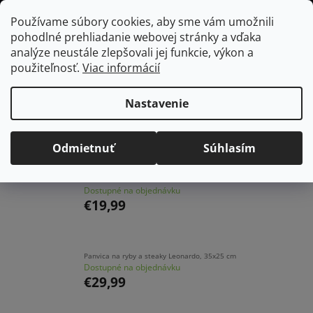
Prejsť
Hľadať
NÁKUP
Používame súbory cookies, aby sme vám umožnili
na
pohodlné prehliadanie webovej stránky a vďaka
KOŠÍK
obsah
Domov
/
Kuchyňa
/
Panvice
/
Klasické panvice
analýze neustále zlepšovali jej funkcie, výkon a
použiteľnosť.
Viac informácií
Klasické panvice
Nastavenie
Najpredávanejšie
Odmietnuť
Súhlasím
Panvica 24 cm, Sahara Collection
Dostupné na objednávku
€19,99
Panvica na ryby a steaky Leonardo, 35x25 cm
Dostupné na objednávku
€29,99