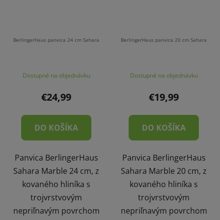
BerlingerHaus panvica 24 cm Sahara
BerlingerHaus panvica 20 cm Sahara
Dostupné na objednávku
Dostupné na objednávku
€24,99
€19,99
DO KOŠÍKA
DO KOŠÍKA
Panvica BerlingerHaus
Panvica BerlingerHaus
Sahara Marble 24 cm, z
Sahara Marble 20 cm, z
kovaného hliníka s
kovaného hliníka s
trojvrstvovým
trojvrstvovým
nepriľnavým povrchom
nepriľnavým povrchom