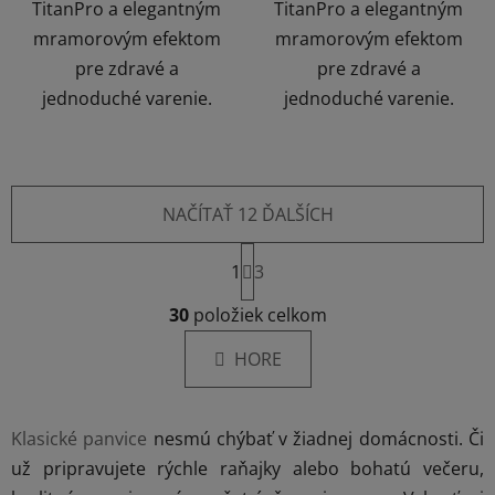
TitanPro a elegantným
TitanPro a elegantným
mramorovým efektom
mramorovým efektom
pre zdravé a
pre zdravé a
jednoduché varenie.
jednoduché varenie.
NAČÍTAŤ 12 ĎALŠÍCH
S
1
t
3
r
O
á
30
položiek celkom
v
n
l
k
HORE
á
o
d
v
a
a
Klasické panvice
nesmú chýbať v žiadnej domácnosti. Či
c
n
i
i
už pripravujete rýchle raňajky alebo bohatú večeru,
e
e