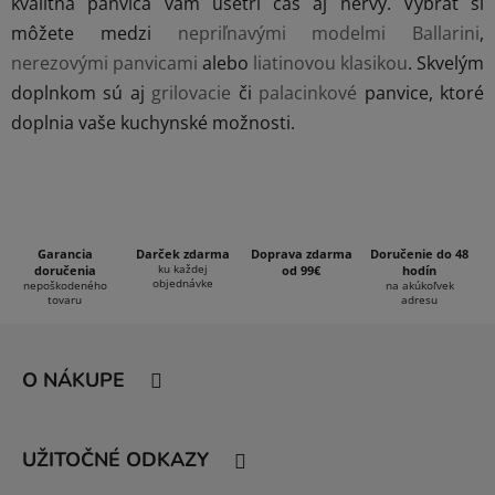
kvalitná panvica vám ušetrí čas aj nervy. Vybrať si
p
môžete medzi
nepriľnavými modelmi Ballarini
,
r
nerezovými panvicami
alebo
liatinovou klasikou
. Skvelým
v
k
doplnkom sú aj
grilovacie
či
palacinkové
panvice, ktoré
y
doplnia vaše kuchynské možnosti.
v
ý
p
i
s
Garancia
Darček zdarma
Doprava zdarma
Doručenie do 48
u
ku každej
doručenia
od 99€
hodín
objednávke
nepoškodeného
na akúkoľvek
tovaru
adresu
Z
á
O NÁKUPE
p
ä
t
UŽITOČNÉ ODKAZY
i