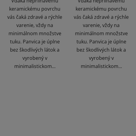
Vďaka nepriľnavému
Vďaka nepriľnavému
keramickému povrchu
keramickému povrchu
vás čaká zdravé a rýchle
vás čaká zdravé a rýchle
varenie, vždy na
varenie, vždy na
minimálnom množstve
minimálnom množstve
tuku. Panvica je úplne
tuku. Panvica je úplne
bez škodlivých látok a
bez škodlivých látok a
vyrobený v
vyrobený v
minimalistickom...
minimalistickom...