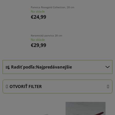
Panvica Rosegold Collection, 28 cm
Na sklade
€24,99
Keramická panvica 28 cm
Na sklade
€29,99
R
Radiť podľa:
Najpredávanejšie
a
d
e
OTVORIŤ FILTER
n
i
V
e
ý
p