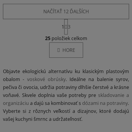
NAČÍTAŤ 12 ĎALŠÍCH
S
1
t
3
r
O
á
25
položiek celkom
v
n
l
k
HORE
á
o
d
v
a
a
Objavte ekologickú alternatívu ku klasickým plastovým
c
n
i
i
obalom -
voskové obrúsky
. Ideálne na balenie syrov,
e
e
pečiva či ovocia, udržia potraviny dlhšie čerstvé a krásne
p
voňavé. Skvele doplnia vaše potreby pre
skladovanie a
r
organizáciu
a dajú sa kombinovať s
dózami na potraviny
.
v
k
Vyberte si z rôznych veľkostí a dizajnov, ktoré dodajú
y
vašej kuchyni šmrnc a udržateľnosť.
v
ý