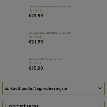
Včelovak veľký Modrotlač, 34 x 42 cm
Na sklade
€23,99
Včelovak malý Modrotlač, 27 x 33 cm
Na sklade
€21,99
Včelobal TRIO Zvieratká, 3 ks
Na sklade
€15,90
R
Radiť podľa:
Najpredávanejšie
a
d
e
OTVORIŤ FILTER