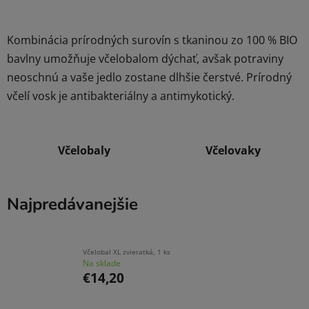
Kombinácia prírodných surovín s tkaninou zo 100 % BIO
bavlny umožňuje včelobalom dýchať, avšak potraviny
neoschnú a vaše jedlo zostane dlhšie čerstvé. Prírodný
včelí vosk je antibakteriálny a antimykotický.
Včelobaly
Včelovaky
Najpredávanejšie
Včelobal XL zvieratká, 1 ks
Na sklade
€14,20