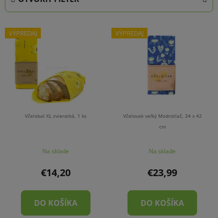
n
i
V
e
VÝPREDAJ
VÝPREDAJ
ý
p
p
r
i
o
s
d
p
u
r
k
o
t
Včelobal XL zvieratká, 1 ks
Včelovak veľký Modrotlač, 34 x 42
d
cm
o
u
v
Na sklade
Na sklade
k
t
€14,20
€23,99
o
v
DO KOŠÍKA
DO KOŠÍKA