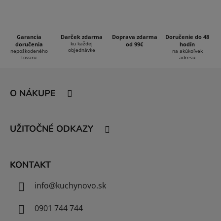
p
i
s
Garancia
Darček zdarma
Doprava zdarma
Doručenie do 48
u
ku každej
doručenia
od 99€
hodín
objednávke
nepoškodeného
na akúkoľvek
tovaru
adresu
Z
á
O NÁKUPE
p
ä
t
UŽITOČNÉ ODKAZY
i
e
KONTAKT
info
@
kuchynovo.sk
0901 744 744