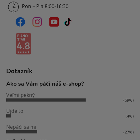
Pon – Pia 8:00-16:30
Dotazník
Ako sa Vám páči náš e-shop?
Veľmi pekný
(69%)
Ujde to
(4%)
Nepáči sa mi
(27%)