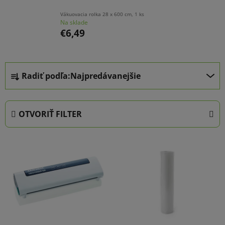
Vákuovacia rolka 28 x 600 cm, 1 ks
Na sklade
€6,49
R
Radiť podľa:
Najpredávanejšie
a
d
e
OTVORIŤ FILTER
n
i
V
e
ý
p
p
r
i
o
s
d
p
u
r