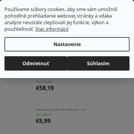
Prejsť
Hľadať
NÁKUP
Používame súbory cookies, aby sme vám umožnili
na
pohodlné prehliadanie webovej stránky a vďaka
KOŠÍK
obsah
Domov
/
Spotrebiče do kuchyne
/
Vákuovačky a sous vide
analýze neustále zlepšovali jej funkcie, výkon a
použiteľnosť.
Viac informácií
Vákuovačky a sous vide
Nastavenie
Najpredávanejšie
Odmietnuť
Súhlasím
LEIFHEIT Vákuovačka Vacu Power 100
Na sklade
€58,19
Vákuovacia rolka 20 x 600 cm, 1 ks
Na sklade
€5,99