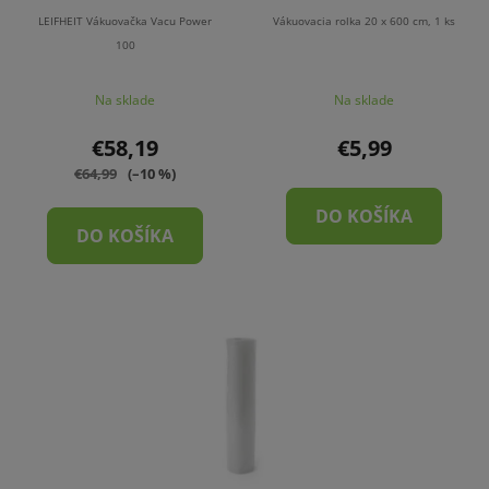
k
o
t
LEIFHEIT Vákuovačka Vacu Power
Vákuovacia rolka 20 x 600 cm, 1 ks
d
100
o
u
v
Na sklade
Na sklade
k
t
€58,19
€5,99
o
€64,99
(–10 %)
v
DO KOŠÍKA
DO KOŠÍKA