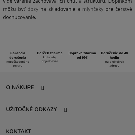
c
vide varenie zachováva ich chuť a štruktúru. Doplnkom
i
môžu byť
dózy
na skladovanie a
mlynčeky
pre čerstvé
e
dochucovanie.
p
r
v
k
y
v
Garancia
Darček zdarma
Doprava zdarma
Doručenie do 48
ku každej
doručenia
od 99€
hodín
ý
objednávke
nepoškodeného
na akúkoľvek
tovaru
p
adresu
i
Z
s
á
u
O NÁKUPE
p
ä
t
UŽITOČNÉ ODKAZY
i
e
KONTAKT