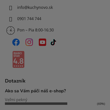
info
@
kuchynovo.sk
0901 744 744
Pon – Pia 8:00-16:30
Dotazník
Ako sa Vám páči náš e-shop?
Veľmi pekný
(69%)