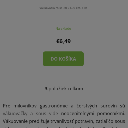
Vákuovacia rolka 28 x 600 cm, 1 ks
Priemerné
Na sklade
hodnotenie
produktu
€6,49
je
4,0
DO KOŠÍKA
z
5
hviezdičiek.
3
položiek celkom
O
v
l
Pre milovníkov gastronómie a čerstvých surovín sú
á
vákuovačky a sous vide
neoceniteľnými pomocníkmi.
d
Vákuovanie predlžuje trvanlivosť potravín, zatiaľ čo sous
a