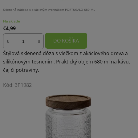
Sklenená nádoba s akáciovým vrchnákom PORTUGALO 680 ML
Na sklade
€4,99
DO KOŠÍKA
Štýlová sklenená dóza s viečkom z akáciového dreva a
silikónovým tesnením. Praktický objem 680 ml na kávu,
čaj či potraviny.
Kód:
3P1982