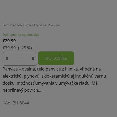
Panvica na ryby a steaky Leonardo, 35x25 cm
Dostupné na objednávku
€29,99
€39,99
(–25 %)
DO KOŠÍKA
Panvica – oválna, telo panvice z hliníka, vhodná na
elektrickú, plynovú, sklokeramickú aj indukčnú varnú
dosku, možnosť umývania v umývačke riadu. Má
nepriľnavý povrch,...
Kód:
BH-8044