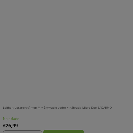
Leifheit upratovací mop M + žmýkacie vedro + náhrada Micro Duo ZADARMO
Na sklade
€26,99