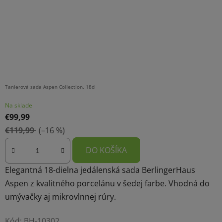
Tanierová sada Aspen Collection, 18d
Na sklade
€99,99
€119,99
(–16 %)
DO KOŠÍKA
Elegantná 18-dielna jedálenská sada BerlingerHaus
Aspen z kvalitného porcelánu v šedej farbe. Vhodná do
umývačky aj mikrovlnnej rúry.
Kód:
BH-10302