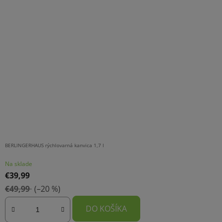
BERLINGERHAUS rýchlovarná kanvica 1,7 l
Na sklade
€39,99
€49,99
(–20 %)
DO KOŠÍKA