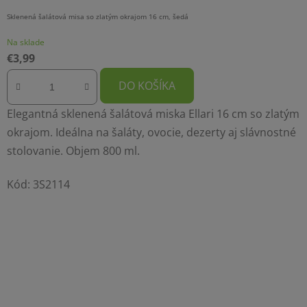
Sklenená šalátová misa so zlatým okrajom 16 cm, šedá
Na sklade
€3,99
DO KOŠÍKA
Elegantná sklenená šalátová miska Ellari 16 cm so zlatým
okrajom. Ideálna na šaláty, ovocie, dezerty aj slávnostné
stolovanie. Objem 800 ml.
Kód:
3S2114