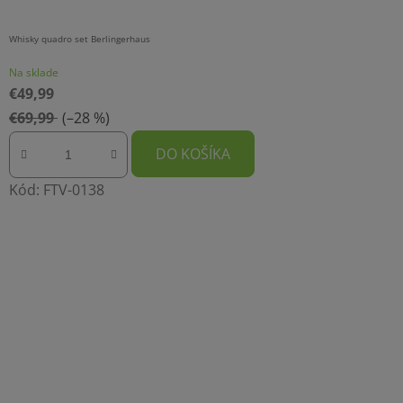
Whisky quadro set Berlingerhaus
Na sklade
€49,99
€69,99
(–28 %)
DO KOŠÍKA
Kód:
FTV-0138