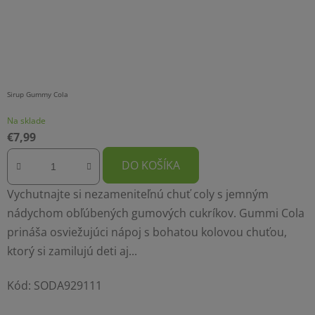
Sirup Gummy Cola
Na sklade
€7,99
DO KOŠÍKA
Vychutnajte si nezameniteľnú chuť coly s jemným
nádychom obľúbených gumových cukríkov. Gummi Cola
prináša osviežujúci nápoj s bohatou kolovou chuťou,
ktorý si zamilujú deti aj...
Kód:
SODA929111