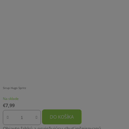
Sirup Hugo Spritz
Na sklade
€7,99
DO KOŠÍKA
Objavte ľahkú a osviežujúcu chuť inšpirovanú