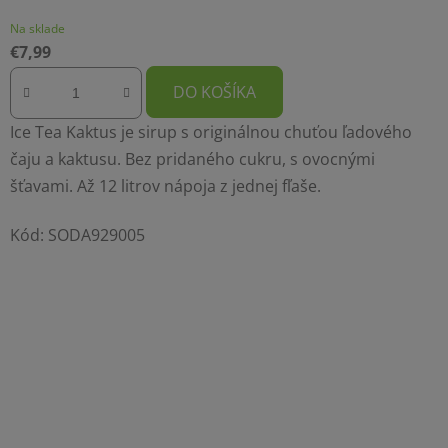
Na sklade
€7,99
DO KOŠÍKA
Ice Tea Kaktus je sirup s originálnou chuťou ľadového
čaju a kaktusu. Bez pridaného cukru, s ovocnými
šťavami. Až 12 litrov nápoja z jednej fľaše.
Kód:
SODA929005