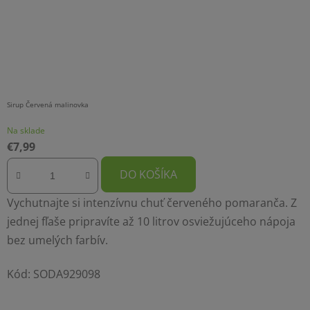
Sirup Červená malinovka
Na sklade
€7,99
DO KOŠÍKA
Vychutnajte si intenzívnu chuť červeného pomaranča. Z
jednej fľaše pripravíte až 10 litrov osviežujúceho nápoja
bez umelých farbív.
Kód:
SODA929098