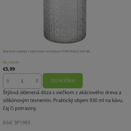
Sklenená nádoba s akáciovým vrchnákom PORTUGALO 930 ML
Na sklade
€5,99
DO KOŠÍKA
Štýlová sklenená dóza s viečkom z akáciového dreva a
silikónovým tesnením. Praktický objem 930 ml na kávu,
čaj či potraviny.
Kód:
3P1983