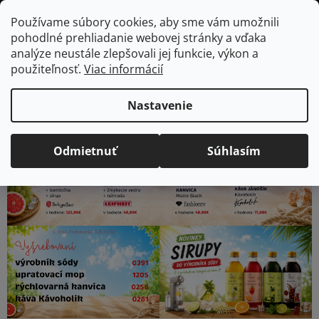
Prejsť
Hľadať
NÁKUP
Používame súbory cookies, aby sme vám umožnili
na
pohodlné prehliadanie webovej stránky a vďaka
KOŠÍK
obsah
V
analýze neustále zlepšovali jej funkcie, výkon a
použiteľnosť.
Viac informácií
i
t
Nastavenie
a
Odmietnuť
Súhlasím
j
t
e
v
n
a
š