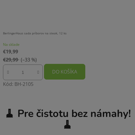
BerlingerHaus sada príborov na steak, 12 ks
Na sklade
€19,99
€29,99
(–33 %)
DO KOŠÍKA
Kód:
BH-2105
🧹 Pre čistotu bez námahy!
🧹