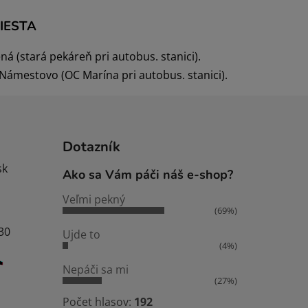
IESTA
ná (stará pekáreň pri autobus. stanici).
ámestovo (OC Marína pri autobus. stanici).
Dotazník
sk
Ako sa Vám páči náš e-shop?
Veľmi pekný
(69%)
:30
Ujde to
(4%)
Nepáči sa mi
(27%)
Počet hlasov:
192