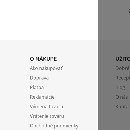
Z
á
O NÁKUPE
UŽIT
p
Ako nakupovať
Dobré 
ä
Doprava
Recep
t
i
Platba
Blog
e
Reklamácie
O nás
Výmena tovaru
Kontak
Vrátenie tovaru
Obchodné podmienky