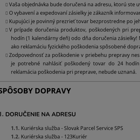
Vaša objednávka bude doručená na adresu, ktorú ste uv
O vybavení a expedovaní zásielky je zákazník informov
Kupujúci je povinný prezrieť tovar bezprostredne po je
V prípade doručenia produktov, poškodených pri prep
hodín (1 kalendárny deň) odo dňa doručenia zásielky! N
ako reklamáciu fyzického poškodenia spôsobené dopr
Zodpovednosť za poškodenie v priebehu prepravy nesie
je potrebné nahlásiť poškodený tovar do 24 hodín
reklamácia poškodenia pri preprave, nebude uznaná.
SPÔSOBY DOPRAVY
DORUČENIE NA ADRESU
Kuriérska služba - Slovak Parcel Service SPS
Kuriérska služba - 123Kuriér