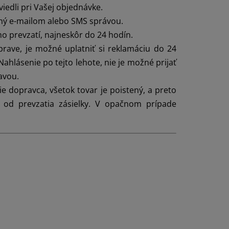
iedli pri Vašej objednávke.
aný e-mailom alebo SMS správou.
ho prevzatí, najneskôr do 24 hodín.
rave, je možné uplatniť si reklamáciu do 24
ahlásenie po tejto lehote, nie je možné prijať
avou.
 dopravca, všetok tovar je poistený, a preto
 od prevzatia zásielky. V opačnom prípade