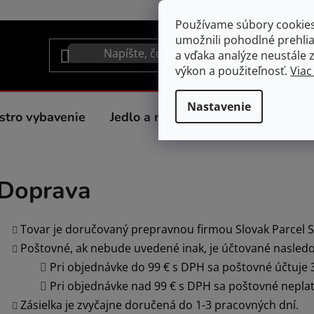
Používame súbory cookie
umožnili pohodlné prehli
a vďaka analýze neustále zl
výkon a použiteľnosť.
Viac
Nastavenie
stro vybavenie
Jedlo a nápoje
Spotrebiče do 
Doprava
Tovar je doručovaný prepravnou firmou Slovak Parcel S
Poštovné, ak nebude uvedené inak, je účtované nasled
Pri objednávke do 99 € s DPH sa poštovné účtuje 
Pri objednávke nad 99 € s DPH sa poštovné neplat
Zásielka je zvyčajne doručená do 1-3 pracovných dní.