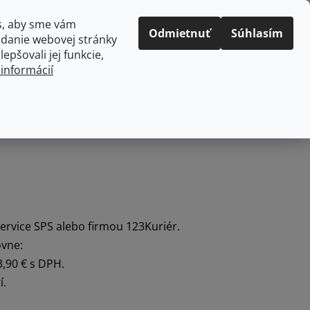
Prihlásenie
Registrácia
s, aby sme vám
Odmietnuť
Súhlasím
adanie webovej stránky
PRÁZDNY KOŠÍK
epšovali jej funkcie,
NÁKUPNÝ
 informácií
KOŠÍK
kuchyne
Domácnosť
ervice SPS alebo firmou 123Kuriér.
ovne:
3,90 € s DPH.
í.