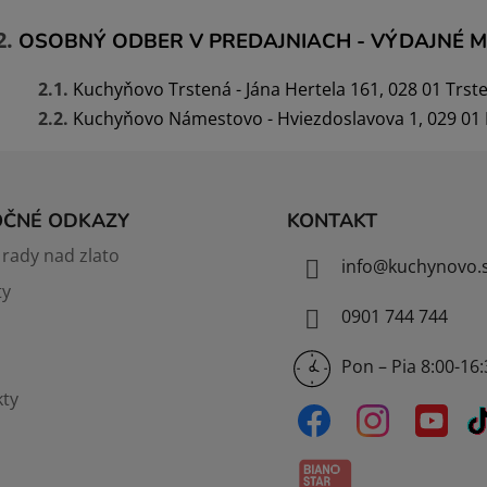
OSOBNÝ ODBER V PREDAJNIACH - VÝDAJNÉ M
Kuchyňovo Trstená - Jána Hertela 161, 028 01 Trste
Kuchyňovo Námestovo - Hviezdoslavova 1, 029 01 N
OČNÉ ODKAZY
KONTAKT
rady nad zlato
info
@
kuchynovo.
ty
0901 744 744
Pon – Pia 8:00-16
ty