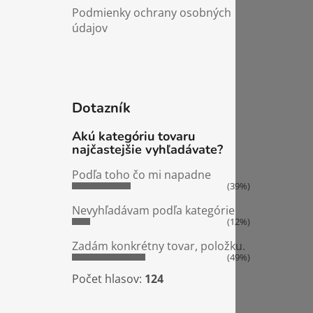
Podmienky ochrany osobných
údajov
Dotazník
Akú kategóriu tovaru
najčastejšie vyhľadávate?
Podľa toho čo mi napadne
(39%)
Nevyhľadávam podľa kategórie
(12%)
Zadám konkrétny tovar, položku.
(49%)
Počet hlasov:
124