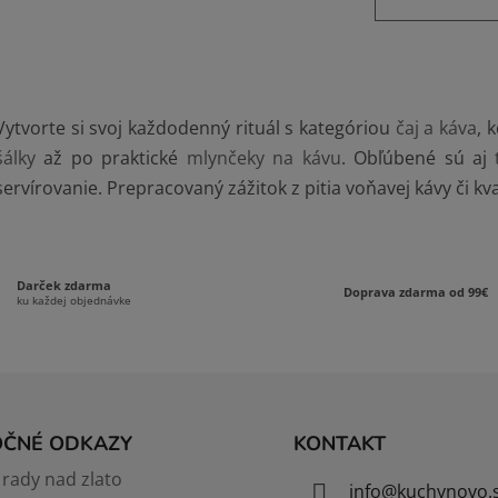
á
k
d
o
v
a
a
c
n
i
i
Vytvorte si svoj každodenný rituál s kategóriou
čaj a káva
, 
e
e
šálky
až po praktické
mlynčeky na kávu
. Obľúbené sú aj
p
r
servírovanie. Prepracovaný zážitok z pitia voňavej kávy či kv
v
k
y
v
Darček zdarma
Doprava zdarma od 99€
ku každej objednávke
ý
p
i
s
u
OČNÉ ODKAZY
KONTAKT
rady nad zlato
info
@
kuchynovo.