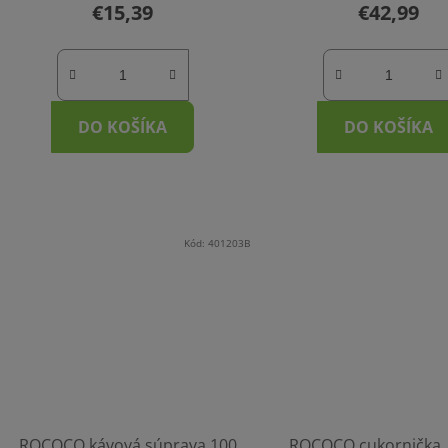
€15,39
€42,99
produktu
je
5,0
z
DO KOŠÍKA
5
DO KOŠÍKA
hviezdičiek.
Kód:
401203B
ROCOCO kávová súprava 100
ROCOCO cukornička,