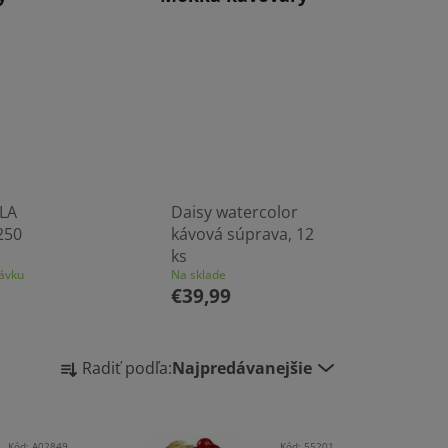
LA
Daisy watercolor
250
kávová súprava, 12
ks
ávku
Na sklade
€39,99
R
Radiť podľa:
Najpredávanejšie
a
d
e
Kód:
A02849
Kód:
55201