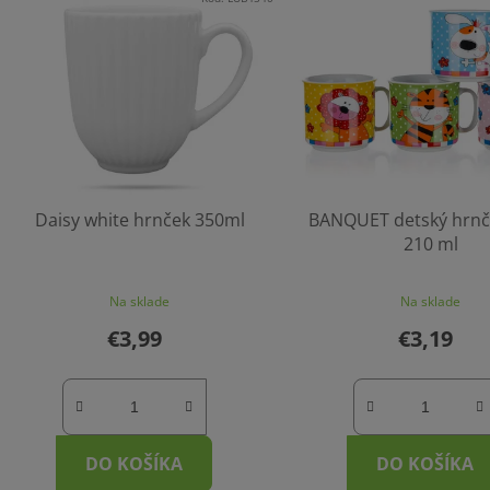
ý
p
s
p
r
o
d
Daisy white hrnček 350ml
BANQUET detský hrnč
u
210 ml
k
t
Na sklade
Na sklade
o
€3,99
€3,19
v
DO KOŠÍKA
DO KOŠÍKA