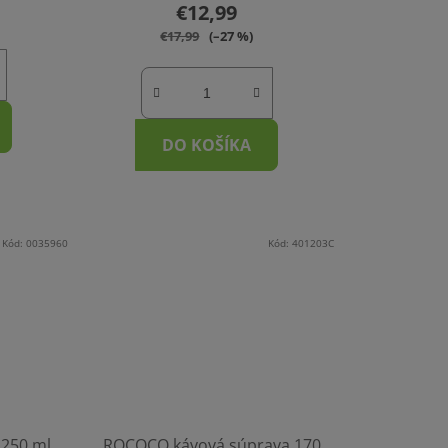
€12,99
€17,99
(–27 %)
DO KOŠÍKA
Kód:
0035960
Kód:
401203C
 250 ml
ROCOCO kávová súprava 170