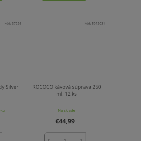
Kód:
37226
Kód:
5012031
y Silver
ROCOCO kávová súprava 250
ml, 12 ks
vku
Na sklade
€44,99