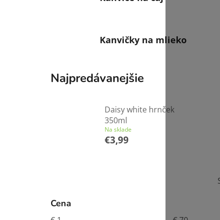
Kanvičky na mlieko
Najpredávanejšie
Daisy white hrnček
350ml
Na sklade
€3,99
B
o
č
Cena
n