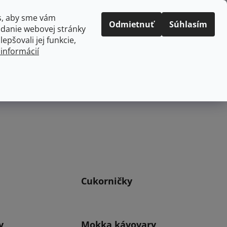
Prihlásenie
Registrácia
s, aby sme vám
Odmietnuť
Súhlasím
adanie webovej stránky
PRÁZDNY KOŠÍK
epšovali jej funkcie,
NÁKUPNÝ
 informácií
KOŠÍK
kuchyne
Domácnosť
Cukorničky
y
Mokka kávovary