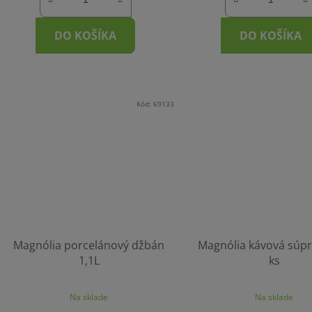
DO KOŠÍKA
DO KOŠÍKA
Kód:
69133
Magnólia porcelánový džbán
Magnólia kávová súpr
1,1L
ks
Priemerné
Na sklade
Na sklade
hodnotenie