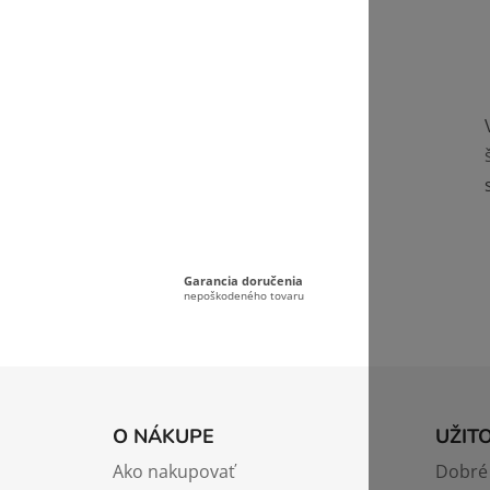
Garancia doručenia
nepoškodeného tovaru
Z
á
O NÁKUPE
UŽIT
p
Ako nakupovať
Dobré 
ä