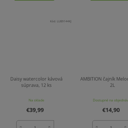
Kód:
LUB9144KJ
Daisy watercolor kávová
AMBITION čajník Melod
súprava, 12 ks
2L
Na sklade
Dostupné na objedná
€39,99
€14,90