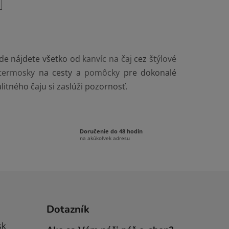
kde nájdete všetko od
kanvíc na čaj
cez
štýlové
termosky
na cesty a
pomôcky
pre dokonalé
alitného čaju si zaslúži pozornosť.
Doručenie do 48 hodín
na akúkoľvek adresu
Dotazník
sk