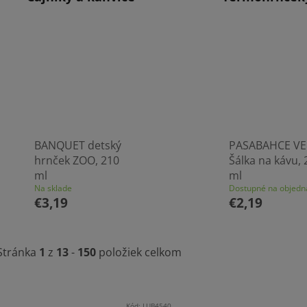
BANQUET detský
PASABAHCE VE
hrnček ZOO, 210
Šálka na kávu, 
ml
ml
Na sklade
Dostupné na objedn
€3,19
€2,19
Stránka
1
z
13
-
150
položiek celkom
V
Kód:
LUB4540