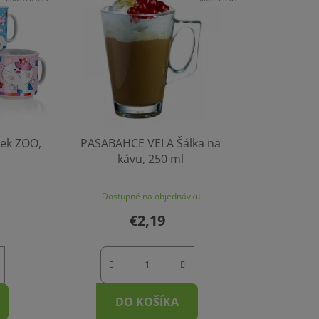
n
i
e
p
r
o
d
u
ek ZOO,
PASABAHCE VELA Šálka na
k
kávu, 250 ml
t
o
Dostupné na objednávku
v
€2,19
DO KOŠÍKA