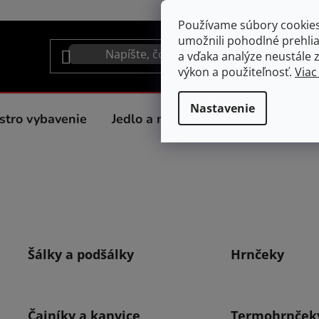
Používame súbory cookie
umožnili pohodlné prehli
a vďaka analýze neustále zl
výkon a použiteľnosť.
Viac
Nastavenie
stro vybavenie
Jedlo a nápoje
Spotrebiče do 
Šálky a podšálky
Hrnčeky
Čajníky a kanvice
Termohrnček