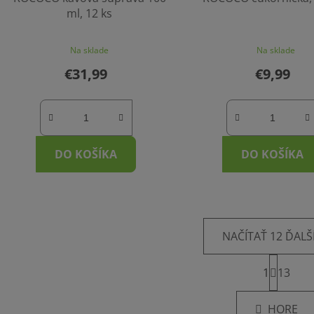
ml, 12 ks
Na sklade
Na sklade
€31,99
€9,99
DO KOŠÍKA
DO KOŠÍKA
NAČÍTAŤ 12 ĎALŠ
S
1
t
13
O
r
v
á
l
HORE
n