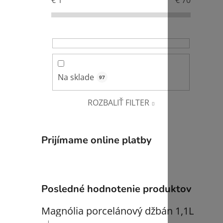
€
1
€
70
ý
p
i
a
n
e
l
Na sklade
97
ROZBALIŤ FILTER
Prijímame online platby
Posledné hodnotenie produktov
Magnólia porcelánový džbán 1,1L