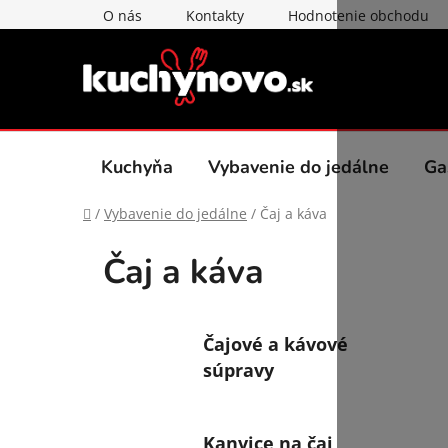
Prejsť
O nás
Kontakty
Hodnotenie obchodu
na
obsah
Kuchyňa
Vybavenie do jedálne
Ga
Domov
/
Vybavenie do jedálne
/
Čaj a káva
Čaj a káva
Čajové a kávové
súpravy
Kanvice na čaj