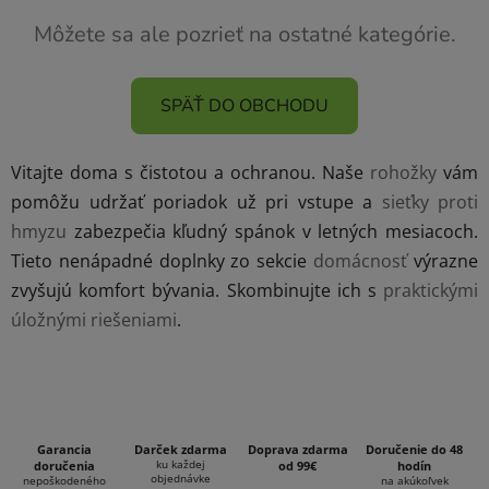
Môžete sa ale pozrieť na ostatné kategórie.
SPÄŤ DO OBCHODU
Vitajte doma s čistotou a ochranou. Naše
rohožky
vám
pomôžu udržať poriadok už pri vstupe a
sieťky proti
hmyzu
zabezpečia kľudný spánok v letných mesiacoch.
Tieto nenápadné doplnky zo sekcie
domácnosť
výrazne
zvyšujú komfort bývania. Skombinujte ich s
praktickými
úložnými riešeniami
.
Garancia
Darček zdarma
Doprava zdarma
Doručenie do 48
ku každej
doručenia
od 99€
hodín
objednávke
nepoškodeného
na akúkoľvek