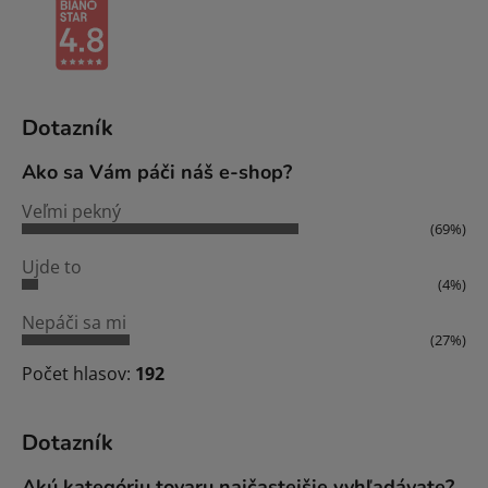
Dotazník
Ako sa Vám páči náš e-shop?
Veľmi pekný
(69%)
Ujde to
(4%)
Nepáči sa mi
(27%)
Počet hlasov:
192
Dotazník
Akú kategóriu tovaru najčastejšie vyhľadávate?