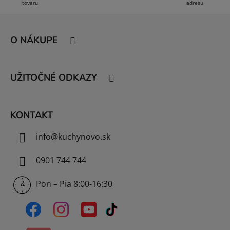
tovaru
adresu
Z
á
O NÁKUPE
p
ä
t
UŽITOČNÉ ODKAZY
i
e
KONTAKT
info
@
kuchynovo.sk
0901 744 744
Pon – Pia 8:00-16:30