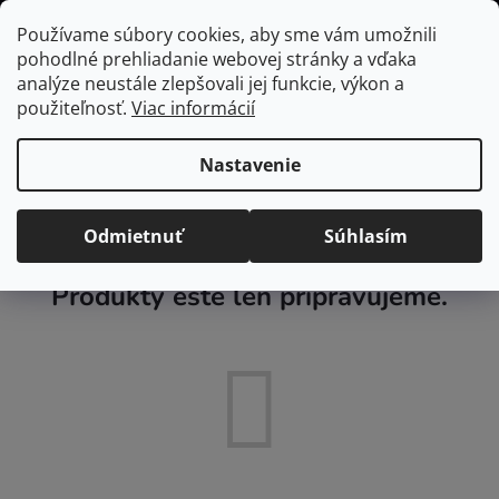
Prejsť
Hľadať
NÁKUP
Používame súbory cookies, aby sme vám umožnili
na
pohodlné prehliadanie webovej stránky a vďaka
KOŠÍK
obsah
Domov
/
Domácnosť
/
Textil a úložné boxy
/
Rohožky a sieťky proti
analýze neustále zlepšovali jej funkcie, výkon a
hmyzu
použiteľnosť.
Viac informácií
Rohožky a sieťky proti
Nastavenie
hmyzu
Odmietnuť
Súhlasím
Produkty ešte len pripravujeme.