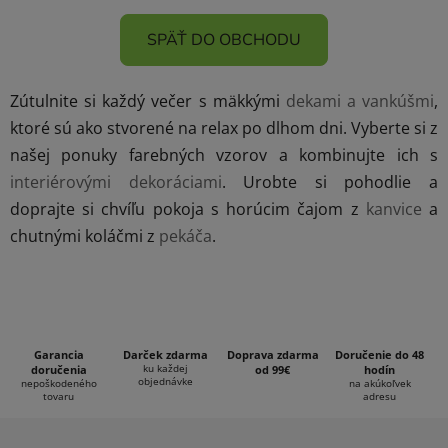
SPÄŤ DO OBCHODU
Zútulnite si každý večer s mäkkými
dekami a vankúšmi
,
ktoré sú ako stvorené na relax po dlhom dni. Vyberte si z
našej ponuky farebných vzorov a kombinujte ich s
interiérovými dekoráciami
. Urobte si pohodlie a
doprajte si chvíľu pokoja s horúcim čajom z
kanvice
a
chutnými koláčmi z
pekáča
.
Garancia
Darček zdarma
Doprava zdarma
Doručenie do 48
ku každej
doručenia
od 99€
hodín
objednávke
nepoškodeného
na akúkoľvek
tovaru
adresu
Z