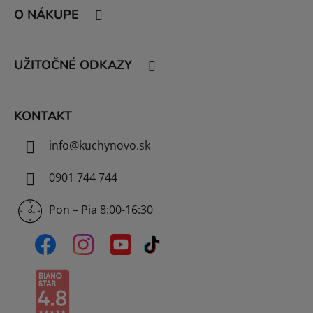
á
O NÁKUPE
p
ä
t
UŽITOČNÉ ODKAZY
i
e
KONTAKT
info
@
kuchynovo.sk
0901 744 744
Pon – Pia 8:00-16:30