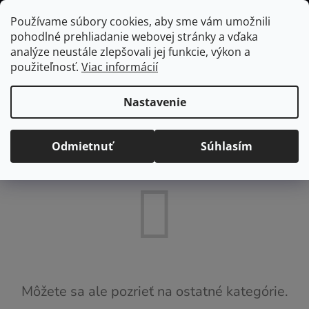
Prejsť
Hľadať
NÁKUP
Používame súbory cookies, aby sme vám umožnili
na
pohodlné prehliadanie webovej stránky a vďaka
KOŠÍK
obsah
Domov
/
Domácnosť
/
Textil a úložné boxy
/
Deky a vankúše
analýze neustále zlepšovali jej funkcie, výkon a
použiteľnosť.
Viac informácií
Deky a vankúše
Nastavenie
Produkty ešte len pripravujeme.
Odmietnuť
Súhlasím
Môžete sa ale pozrieť na ostatné kategórie.