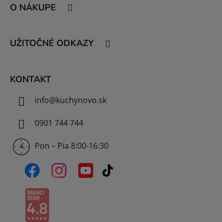
á
O NÁKUPE
p
ä
t
UŽITOČNÉ ODKAZY
i
e
KONTAKT
info
@
kuchynovo.sk
0901 744 744
Pon – Pia 8:00-16:30