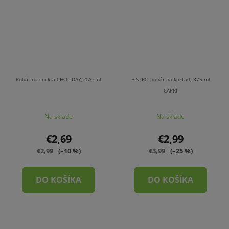
Pohár na cocktail HOLIDAY, 470 ml
BISTRO pohár na koktail, 375 ml
CAPRI
Na sklade
Na sklade
€2,69
€2,99
€2,99
(–10 %)
€3,99
(–25 %)
DO KOŠÍKA
DO KOŠÍKA