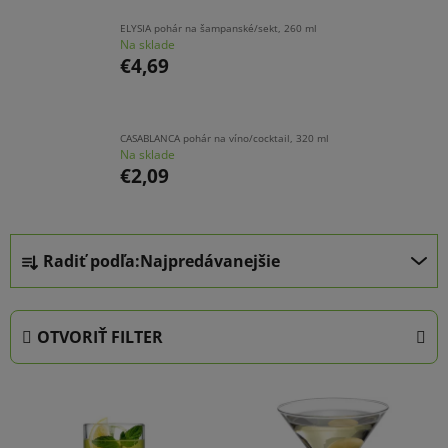
ELYSIA pohár na šampanské/sekt, 260 ml
Na sklade
€4,69
CASABLANCA pohár na víno/cocktail, 320 ml
Na sklade
€2,09
R
Radiť podľa:
Najpredávanejšie
a
d
e
OTVORIŤ FILTER
n
i
V
e
ý
p