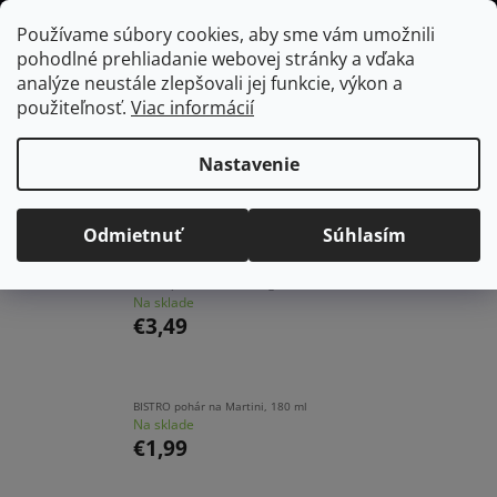
Prejsť
Hľadať
NÁKUP
Používame súbory cookies, aby sme vám umožnili
na
pohodlné prehliadanie webovej stránky a vďaka
KOŠÍK
obsah
Domov
/
Vybavenie do jedálne
/
Poháre
/
Poháre na koktaily
analýze neustále zlepšovali jej funkcie, výkon a
použiteľnosť.
Viac informácií
Poháre na koktaily
Nastavenie
Najpredávanejšie
Odmietnuť
Súhlasím
ELYSIA pohár na vodu/long drink, 365 ml
Na sklade
€3,49
BISTRO pohár na Martini, 180 ml
Na sklade
€1,99