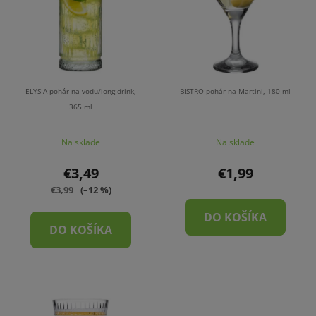
p
r
i
o
s
d
p
u
r
k
o
t
ELYSIA pohár na vodu/long drink,
BISTRO pohár na Martini, 180 ml
d
365 ml
o
u
v
Na sklade
Na sklade
k
t
€3,49
€1,99
o
€3,99
(–12 %)
v
DO KOŠÍKA
DO KOŠÍKA