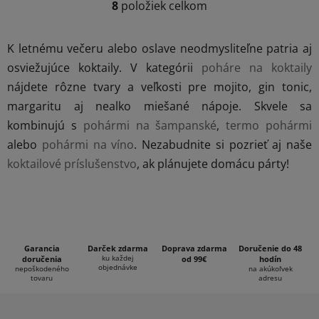
8
položiek celkom
O
v
l
K letnému večeru alebo oslave neodmysliteľne patria aj
á
osviežujúce koktaily. V kategórii
poháre na koktaily
d
nájdete rôzne tvary a veľkosti pre mojito, gin tonic,
a
c
margaritu aj nealko miešané nápoje. Skvele sa
i
kombinujú s
pohármi na šampanské
,
termo pohármi
e
alebo
pohármi na víno
. Nezabudnite si pozrieť aj naše
p
koktailové príslušenstvo
, ak plánujete domácu párty!
r
v
k
y
v
ý
Garancia
Darček zdarma
Doprava zdarma
Doručenie do 48
ku každej
doručenia
p
od 99€
hodín
objednávke
nepoškodeného
na akúkoľvek
i
tovaru
adresu
s
Z
u