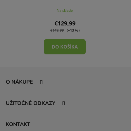
Na sklade
€129,99
€149,99
(–13 %)
DO KOŠÍKA
Z
á
O NÁKUPE
p
ä
t
UŽITOČNÉ ODKAZY
i
e
KONTAKT