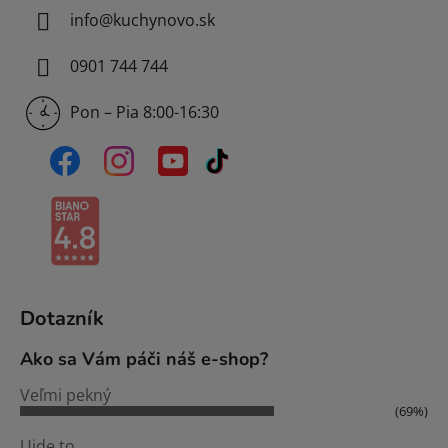
info
@
kuchynovo.sk
0901 744 744
Pon – Pia 8:00-16:30
Dotazník
Ako sa Vám páči náš e-shop?
Veľmi pekný
(69%)
Ujde to