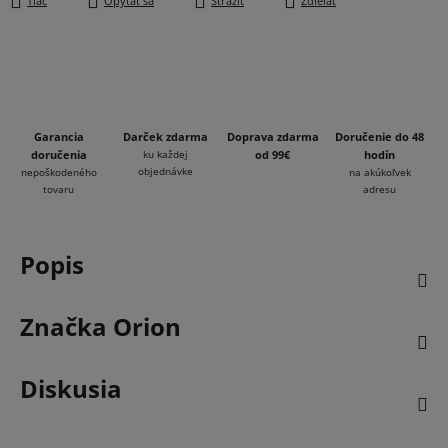
Tlač
Opýtať sa
Strážiť
Zdieľať
Garancia
Darček zdarma
Doprava zdarma
Doručenie do 48
doručenia
ku každej
od 99€
hodín
objednávke
nepoškodeného
na akúkoľvek
tovaru
adresu
Popis
Značka
Orion
Diskusia