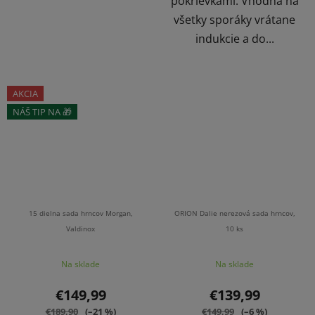
pokrievkami. Vhodná na
všetky sporáky vrátane
indukcie a do...
AKCIA
NÁŠ TIP NA 🎁
ZĽAVA
15 dielna sada hrncov Morgan,
ORION Dalie nerezová sada hrncov,
Valdinox
10 ks
Na sklade
Na sklade
€149,99
€139,99
€189,90
(–21 %)
€149,99
(–6 %)