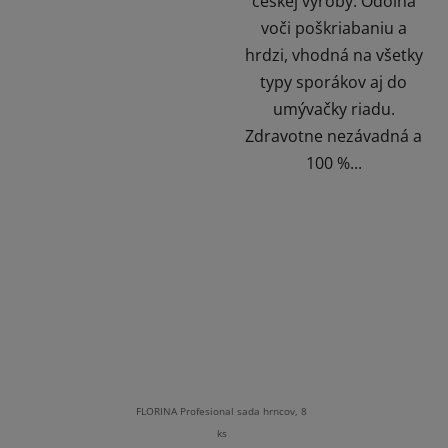
českej výroby. Odolná
voči poškriabaniu a
hrdzi, vhodná na všetky
typy sporákov aj do
umývačky riadu.
Zdravotne nezávadná a
100 %...
FLORINA Profesional sada hrncov, 8
ks