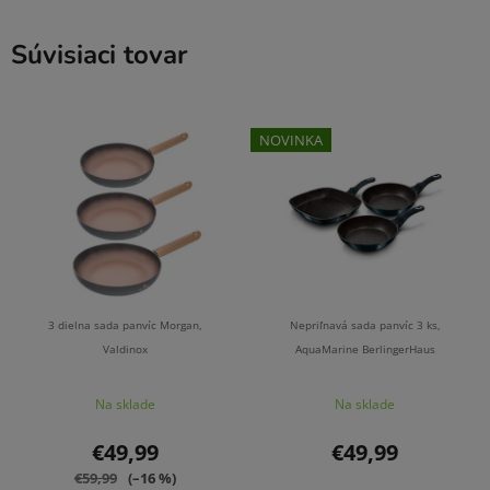
Súvisiaci tovar
NOVINKA
3 dielna sada panvíc Morgan,
Nepriľnavá sada panvíc 3 ks,
Valdinox
AquaMarine BerlingerHaus
Na sklade
Na sklade
€49,99
€49,99
€59,99
(–16 %)