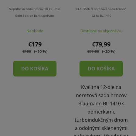
Nepriľnavá sada hrncov 18 ks, Rose
BLAUMANN nerezová sada hrncov,
Gold Edition BerlingerHaus
12 ks BL-1410
Na sklade
Dostupné na objednávku
€179
€79,99
€199
(–10 %)
€99,99
(–20 %)
DO KOŠÍKA
DO KOŠÍKA
Kvalitná 12-dielna
nerezová sada hrncov
Blaumann BL-1410 s
odmerkami,
turboindukčným dnom
a odolnými sklenenými