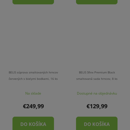
BELIS súprava smaltovaných hrncov
BELIS Sfinx Premium Black
červených s bielymi bodkami, 16 ks
smaltovaná sada hrncov, 8 ks
Na sklade
Dostupné na objednávku
€249,99
€129,99
DO KOŠÍKA
DO KOŠÍKA