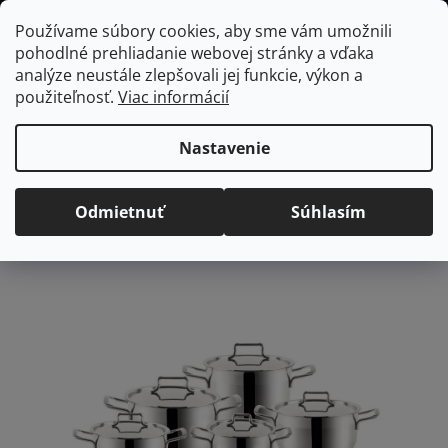
Prejsť
Hľadať
NÁKUP
Používame súbory cookies, aby sme vám umožnili
na
pohodlné prehliadanie webovej stránky a vďaka
KOŠÍK
obsah
Domov
/
Kuchyňa
/
Varenie
/
Sady hrncov
ANETT nerezová sada
analýze neustále zlepšovali jej funkcie, výkon a
hrncov, 10 ks
použiteľnosť.
Viac informácií
ANETT nerezová sada
hrncov, 10 ks
Nastavenie
Priemerné
Neohodnotené
Podrobnosti hodnotenia
Odmietnuť
Súhlasím
hodnotenie
Značka:
Orion
produktu
je
0,0
z
5
hviezdičiek.