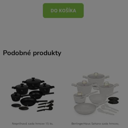
DO KOŠÍKA
Podobné produkty
Nepriľnavá sada hrncov 15 ks,
BerlingerHaus Sahara sada hrncov,