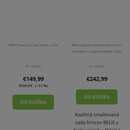
ANETT nerezová sada hrncov, 12 ks
BELIS súprava smaltovaných hrncov
červených s bielymi bodkami, 10 ks
Na sklade
Na sklade
€149,99
€242,99
€169,99
(–11 %)
DO KOŠÍKA
DO KOŠÍKA
Kvalitná smaltovaná
sada hrncov BELIS z