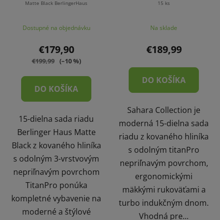
Matte Black BerlingerHaus
15 ks
Dostupné na objednávku
Na sklade
€179,90
€189,99
€199,99
(–10 %)
DO KOŠÍKA
DO KOŠÍKA
Sahara Collection je
15-dielna sada riadu
moderná 15-dielna sada
Berlinger Haus Matte
riadu z kovaného hliníka
Black z kovaného hliníka
s odolným titanPro
s odolným 3-vrstvovým
nepriľnavým povrchom,
nepriľnavým povrchom
ergonomickými
TitanPro ponúka
mäkkými rukoväťami a
kompletné vybavenie na
turbo indukčným dnom.
moderné a štýlové
Vhodná pre...