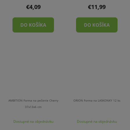
€4,09
€11,99
DO KOŠÍKA
DO KOŠÍKA
AMBITION Forma na pečenie Cherry
ORION Forma na LASKONKY 12 ks
37x13x6 cm
Dostupné na objednávku
Dostupné na objednávku