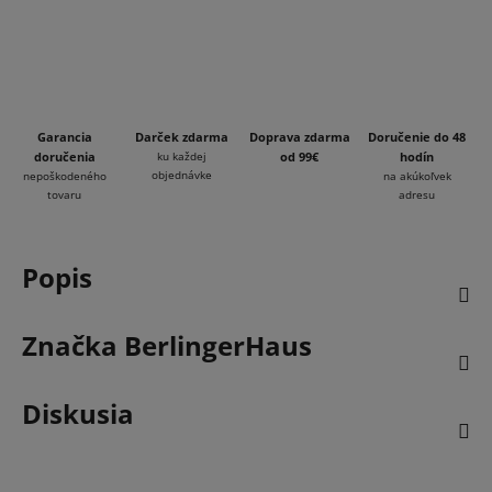
Garancia
Darček zdarma
Doprava zdarma
Doručenie do 48
doručenia
ku každej
od 99€
hodín
objednávke
nepoškodeného
na akúkoľvek
tovaru
adresu
Popis
Značka
BerlingerHaus
Diskusia