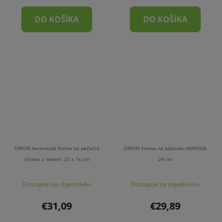
DO KOŠÍKA
DO KOŠÍKA
ORION keramická forma na pečenie
ORION Forma na bábovku MARISSA,
chleba s vekom, 33 x 16 cm
24 cm
Dostupné na objednávku
Dostupné na objednávku
€31,09
€29,89