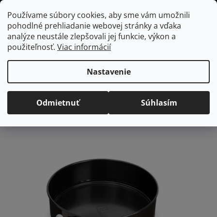
Prejsť
Hľadať
NÁKUP
Používame súbory cookies, aby sme vám umožnili
na
pohodlné prehliadanie webovej stránky a vďaka
KOŠÍK
obsah
Domov
/
Kuchyňa
/
Pečenie
/
Formy a plechy
BERLINGERHAUS forma
analýze neustále zlepšovali jej funkcie, výkon a
na tortu, 24 x 6,8 cm
použiteľnosť.
Viac informácií
BERLINGERHAUS forma
na tortu, 24 x 6,8 cm
Nastavenie
Priemerné
Neohodnotené
Podrobnosti hodnotenia
Odmietnuť
Súhlasím
hodnotenie
Značka:
BerlingerHaus
produktu
je
0,0
z
5
hviezdičiek.