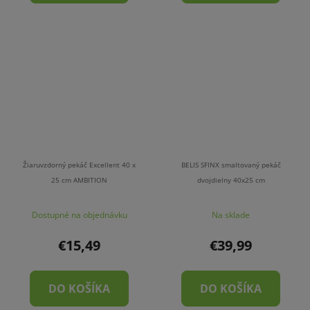
Žiaruvzdorný pekáč Excellent 40 x
BELIS SFINX smaltovaný pekáč
25 cm AMBITION
dvojdielny 40x25 cm
Dostupné na objednávku
Na sklade
€15,49
€39,99
DO KOŠÍKA
DO KOŠÍKA