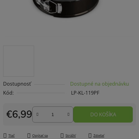
Dostupnosť
Dostupné na objednávku
Kód:
LP-KL-119PF
€6,99
DO KOŠÍKA
Jednotková cena:
Tlač
Opýtať sa
Strážiť
Zdieľať