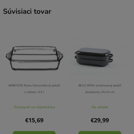
Súvisiaci tovar
AMBITION Pyrex žiaruvzdorný pekáč
BELIS SFINX smaltovaný pekáč
s vekom, 4,6 l
dvojdielny 25x16 cm
Dostupné na objednávku
Na sklade
€15,69
€29,99