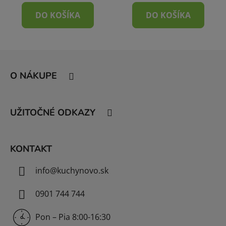
DO KOŠÍKA
DO KOŠÍKA
Z
á
O NÁKUPE
p
ä
t
UŽITOČNÉ ODKAZY
i
e
KONTAKT
info
@
kuchynovo.sk
0901 744 744
Pon – Pia 8:00-16:30