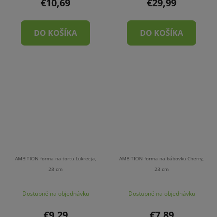
€10,69
€29,99
DO KOŠÍKA
DO KOŠÍKA
AMBITION forma na tortu Lukrecja,
AMBITION forma na bábovku Cherry,
28 cm
23 cm
Dostupné na objednávku
Dostupné na objednávku
€9,29
€7,89