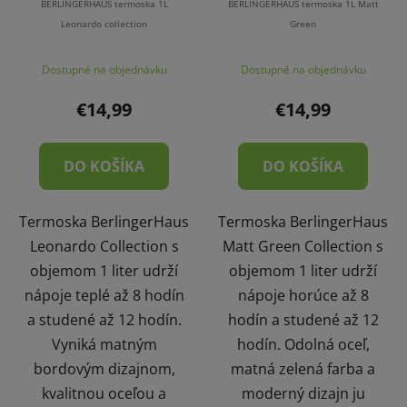
BERLINGERHAUS termoska 1L
BERLINGERHAUS termoska 1L Matt
Leonardo collection
Green
Dostupné na objednávku
Dostupné na objednávku
€14,99
€14,99
DO KOŠÍKA
DO KOŠÍKA
Termoska BerlingerHaus
Termoska BerlingerHaus
Leonardo Collection s
Matt Green Collection s
objemom 1 liter udrží
objemom 1 liter udrží
nápoje teplé až 8 hodín
nápoje horúce až 8
a studené až 12 hodín.
hodín a studené až 12
Vyniká matným
hodín. Odolná oceľ,
bordovým dizajnom,
matná zelená farba a
kvalitnou oceľou a
moderný dizajn ju