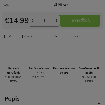
Kód:
BH-8727
€14,99
DO KOŠÍKA
Jednotková cena:
Tlač
Opýtať sa
Strážiť
Zdieľať
Garancia
Darček zdarma
Doprava zdarma
Doručenie do 48
doručenia
ku každej
od 99€
hodín
objednávke
nepoškodeného
na akúkoľvek
tovaru
adresu
Popis