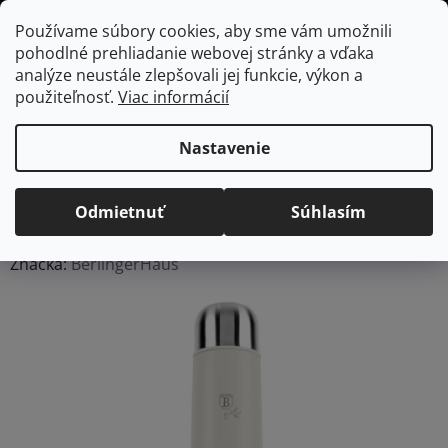
Prejsť
Hľadať
NÁKUP
Používame súbory cookies, aby sme vám umožnili
na
pohodlné prehliadanie webovej stránky a vďaka
KOŠÍK
obsah
Domov
/
Vybavenie do jedálne
BERLINGERHAUS termoska 1L Sahara
analýze neustále zlepšovali jej funkcie, výkon a
collection
použiteľnosť.
Viac informácií
BERLINGERHAUS
termoska 1L Sahara
Nastavenie
collection
Odmietnuť
Súhlasím
Priemerné
Neohodnotené
Podrobnosti hodnotenia
hodnotenie
Značka:
BerlingerHaus
produktu
je
0,0
z
5
hviezdičiek.