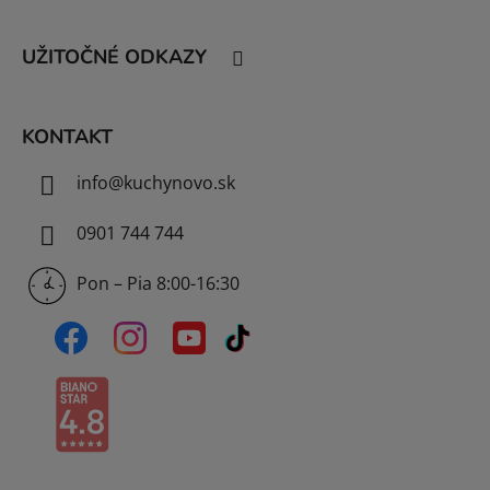
ä
t
UŽITOČNÉ ODKAZY
i
e
KONTAKT
info
@
kuchynovo.sk
0901 744 744
Pon – Pia 8:00-16:30