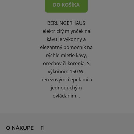
DO KOŠÍKA
BERLINGERHAUS
elektrický mlynček na
kávu je výkonný a
elegantný pomocník na
rýchle mletie kávy,
orechov či korenia. S
výkonom 150 W,
nerezovými čepeľami a
jednoduchým
ovládaním...
Z
á
O NÁKUPE
p