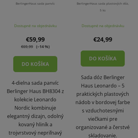
BerlingerHaus sada panvíc
BerlingerHaus sada plastových dóz,
5 ks
Dostupné na objednávku
Dostupné na objednávku
€59,99
€24,99
€69,99
(–14 %)
DO KOŠÍKA
DO KOŠÍKA
Sada dóz Berlinger
4-dielna sada panvíc
Haus Leonardo – 5
Berlinger Haus BH8304 z
praktických plastových
kolekcie Leonardo
nádob v bordovej farbe
Nordic kombinuje
s vzduchotesnými
elegantný dizajn, odolný
viečkami pre
kovaný hliník a
organizované a čerstvé
trojvrstvový nepriľnavý
skladovanie.