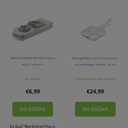
BERLINGERHAUS BH-7460 Sahara
BerlingerHaus nepriľnavá panvica
krájač na vajcia
na hamburgery Sahara, 20 cm
Na sklade
Dostupné na objednávku
€6,99
€24,99
DO KOŠÍKA
DO KOŠÍKA
Krájač BerlingerHaus