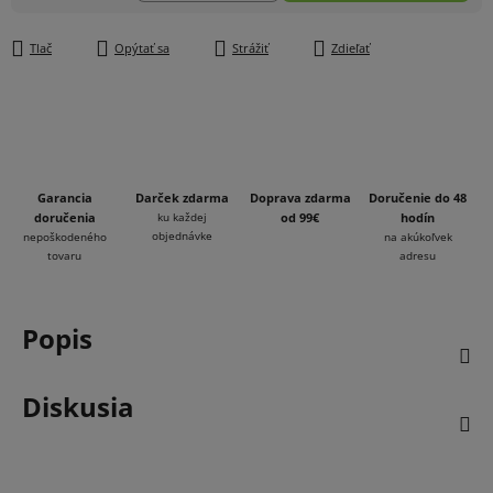
Jednotková cena:
Tlač
Opýtať sa
Strážiť
Zdieľať
Garancia
Darček zdarma
Doprava zdarma
Doručenie do 48
doručenia
ku každej
od 99€
hodín
objednávke
nepoškodeného
na akúkoľvek
tovaru
adresu
Popis
Diskusia