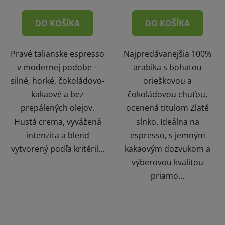
DO KOŠÍKA
DO KOŠÍKA
Pravé talianske espresso
Najpredávanejšia 100%
v modernej podobe –
arabika s bohatou
silné, horké, čokoládovo-
orieškovou a
kakaové a bez
čokoládovou chuťou,
prepálených olejov.
ocenená titulom Zlaté
Hustá crema, vyvážená
slnko. Ideálna na
intenzita a blend
espresso, s jemným
vytvorený podľa kritérií...
kakaovým dozvukom a
výberovou kvalitou
priamo...