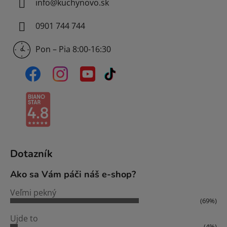
info
@
kuchynovo.sk
0901 744 744
Pon – Pia 8:00-16:30
Dotazník
Ako sa Vám páči náš e-shop?
Veľmi pekný
(69%)
Ujde to
(4%)