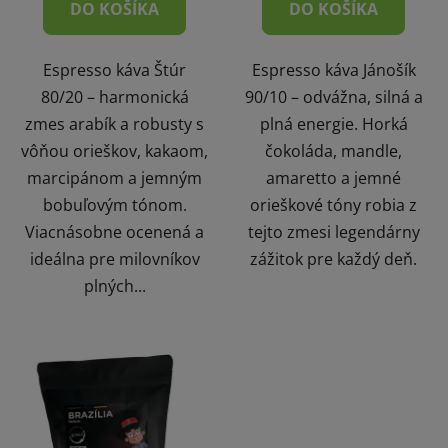
DO KOŠÍKA
DO KOŠÍKA
Espresso káva Štúr
Espresso káva Jánošík
80/20 – harmonická
90/10 – odvážna, silná a
zmes arabík a robusty s
plná energie. Horká
vôňou orieškov, kakaom,
čokoláda, mandle,
marcipánom a jemným
amaretto a jemné
bobuľovým tónom.
orieškové tóny robia z
Viacnásobne ocenená a
tejto zmesi legendárny
ideálna pre milovníkov
zážitok pre každý deň.
plných...