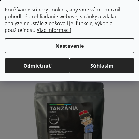
Prejsť
Hľadať
NÁKUP
Používame súbory cookies, aby sme vám umožnili
na
pohodlné prehliadanie webovej stránky a vďaka
KOŠÍK
obsah
Domov
/
Jedlo a nápoje
Káva Štefánik-Guatemala 250g
analýze neustále zlepšovali jej funkcie, výkon a
Káva Štefánik-Guatemala
použiteľnosť.
Viac informácií
250g
Nastavenie
Priemerné
Neohodnotené
Podrobnosti hodnotenia
hodnotenie
Odmietnuť
Súhlasím
produktu
je
0,0
z
5
hviezdičiek.