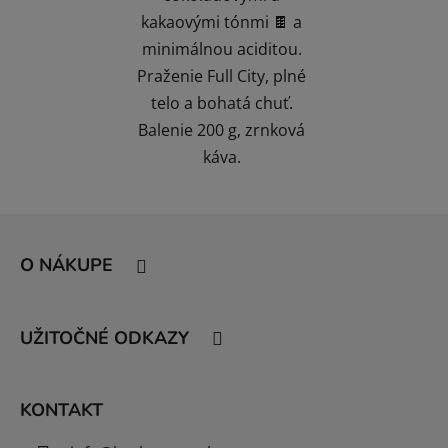
kakaovými tónmi 🍫 a
minimálnou aciditou.
Praženie Full City, plné
telo a bohatá chuť.
Balenie 200 g, zrnková
káva.
Z
á
O NÁKUPE
p
ä
t
UŽITOČNÉ ODKAZY
i
e
KONTAKT