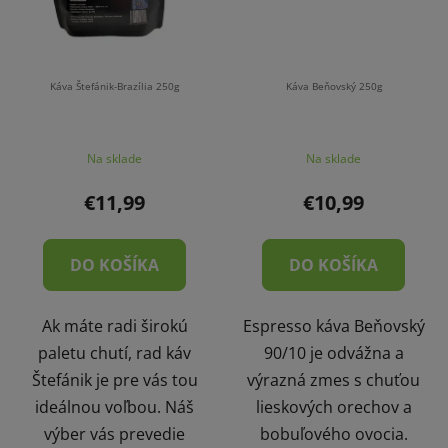
Káva Štefánik-Brazília 250g
Káva Beňovský 250g
Na sklade
Na sklade
€11,99
€10,99
DO KOŠÍKA
DO KOŠÍKA
Ak máte radi širokú
Espresso káva Beňovský
paletu chutí, rad káv
90/10 je odvážna a
Štefánik je pre vás tou
výrazná zmes s chuťou
ideálnou voľbou. Náš
lieskových orechov a
výber vás prevedie
bobuľového ovocia.