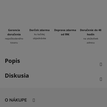
Garancia
Darček zdarma
Doprava zdarma
Doručenie do 48
doručenia
ku každej
od 99€
hodín
objednávke
nepoškodeného
na akúkoľvek
tovaru
adresu
Popis
Diskusia
Z
á
O NÁKUPE
p