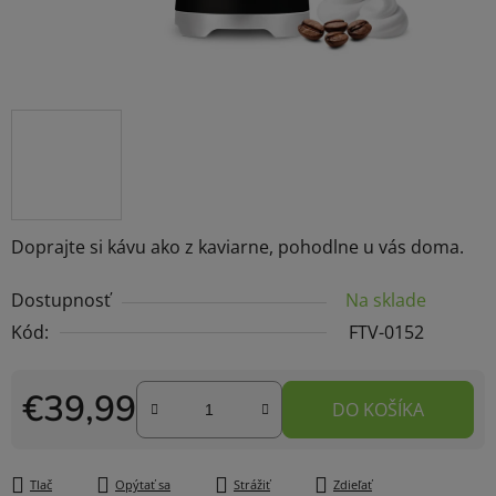
Doprajte si kávu ako z kaviarne, pohodlne u vás doma.
Dostupnosť
Na sklade
Kód:
FTV-0152
€39,99
DO KOŠÍKA
Jednotková cena:
Tlač
Opýtať sa
Strážiť
Zdieľať