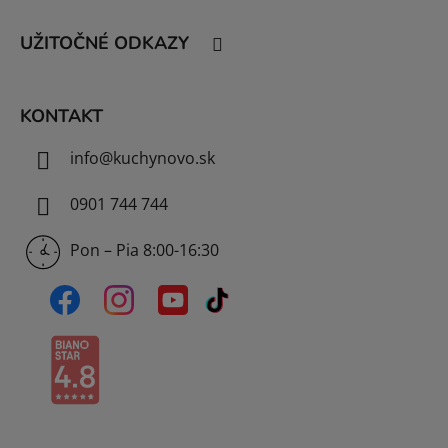
ä
t
UŽITOČNÉ ODKAZY
i
e
KONTAKT
info
@
kuchynovo.sk
0901 744 744
Pon – Pia 8:00-16:30