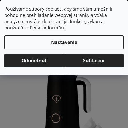
Prejsť
Hľadať
NÁKUP
Používame súbory cookies, aby sme vám umožnili
na
pohodlné prehliadanie webovej stránky a vďaka
KOŠÍK
obsah
Domov
/
Spotrebiče do kuchyne
Napeňovač mlieka BerlingerHaus
analýze neustále zlepšovali jej funkcie, výkon a
Napeňovač mlieka
použiteľnosť.
Viac informácií
BerlingerHaus
Nastavenie
Priemerné
Neohodnotené
Podrobnosti hodnotenia
hodnotenie
Odmietnuť
Súhlasím
produktu
je
0,0
z
5
hviezdičiek.