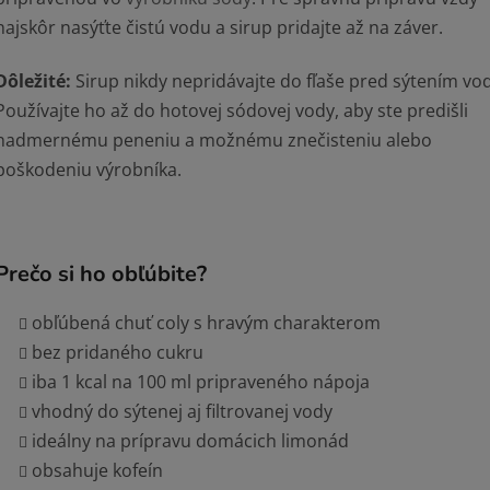
najskôr nasýťte čistú vodu a sirup pridajte až na záver.
Dôležité:
Sirup nikdy nepridávajte do fľaše pred sýtením vod
Používajte ho až do hotovej sódovej vody, aby ste predišli
nadmernému peneniu a možnému znečisteniu alebo
poškodeniu výrobníka.
Prečo si ho obľúbite?
obľúbená chuť coly s hravým charakterom
bez pridaného cukru
iba 1 kcal na 100 ml pripraveného nápoja
vhodný do sýtenej aj filtrovanej vody
ideálny na prípravu domácich limonád
obsahuje kofeín