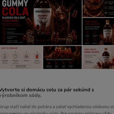
Vytvorte si domácu colu za pár sekúnd
s
výrobníkom sódy
.
Sirup stačí naliať do pohára a zaliať vychladenou sódovou 
pripravenou vo
výrobníku sódy
. Pre správnu prípravu vždy