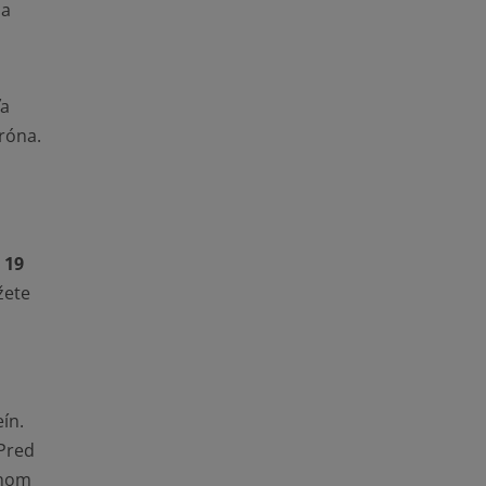
ja
ľa
róna.
: 19
žete
ín.
 Pred
dnom