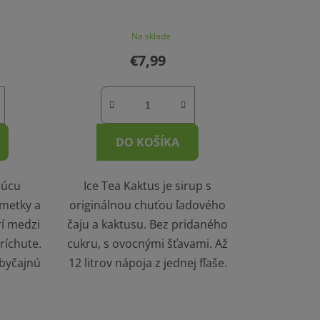
Na sklade
€7,99
DO KOŠÍKA
júcu
Ice Tea Kaktus je sirup s
imetky a
originálnou chuťou ľadového
rí medzi
čaju a kaktusu. Bez pridaného
ríchute.
cukru, s ovocnými šťavami. Až
obyčajnú
12 litrov nápoja z jednej fľaše.