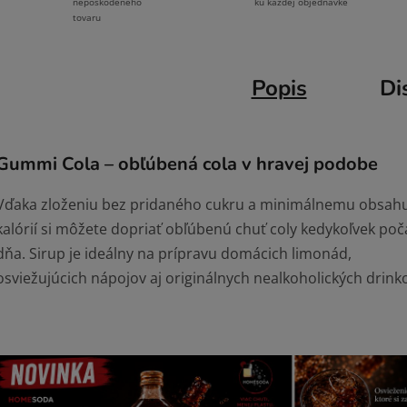
ku každej objednávke
nepoškodeného
tovaru
Popis
Di
Gummi Cola – obľúbená cola v hravej podobe
Vďaka zloženiu bez pridaného cukru a minimálnemu obsah
kalórií si môžete dopriať obľúbenú chuť coly kedykoľvek poč
dňa. Sirup je ideálny na prípravu domácich limonád,
osviežujúcich nápojov aj originálnych nealkoholických drink