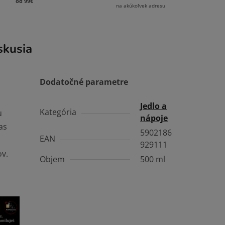
od 99€
na akúkoľvek adresu
skusia
Dodatočné parametre
Jedlo a
Kategória
u
nápoje
as
5902186
EAN
929111
ov.
Objem
500 ml