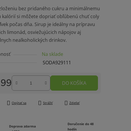
zloženiu bez pridaného cukru a minimálnemu
čiek.
kalórií si môžete dopriať obľúbenú chuť coly
vek počas dňa. Sirup je ideálny na prípravu
ch limonád, osviežujúcich nápojov aj
lnych nealkoholických drinkov.
nosť
Na sklade
SODA929111
,99
DO KOŠÍKA
tková cena:
Opýtať sa
Strážiť
Zdieľať
Doručenie do 48
Doprava zdarma
hodín