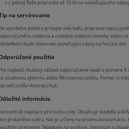
z jednej fľaše pripravíte až 10 litrov osviežujúceho nápo
Tip na servírovanie
Do vysokého pohára pridajte veľa ľadu, pripravte nápoj pod
odporúčaného riedenia a ozdobte plátkom limetky alebo cit
Výsledkom bude dokonale osviežujúci nápoj na horúce dni.
Odporúčané použitie
Pre najlepší chuťový zážitok odporúčame riediť v pomere
1 
so studenou sýtenou alebo filtrovanou vodou. Pomer si mô
upraviť podľa vlastnej chuti.
Dôležité informácie
Koncentrát nápoja s príchuťou coly. Obsahuje sladidlá a kofe
Bez pridaného cukru. Nie je určený na priamu konzumáciu.
použitím pretrepte. Skladujte na suchom, tienistom a chla