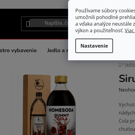
Používame súbory cookie
umožnili pohodlné prehli
a vďaka analýze neustále zl
výkon a použiteľnosť.
Viac
Nastavenie
stro vybavenie
Jedlo a nápoje
Spotrebiče do 
Domov
/
Jedl
Si
Prieme
Neoho
hodnot
Vychut
produk
nádych
je
Cola p
0,0
chuťou,
z