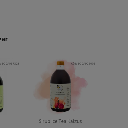
var
:
SODA037328
Kód:
SODA929005
Sirup Ice Tea Kaktus