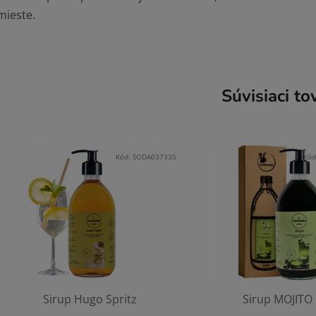
mieste.
Súvisiaci to
Kód:
SODA037335
Kód
Sirup Hugo Spritz
Sirup MOJITO