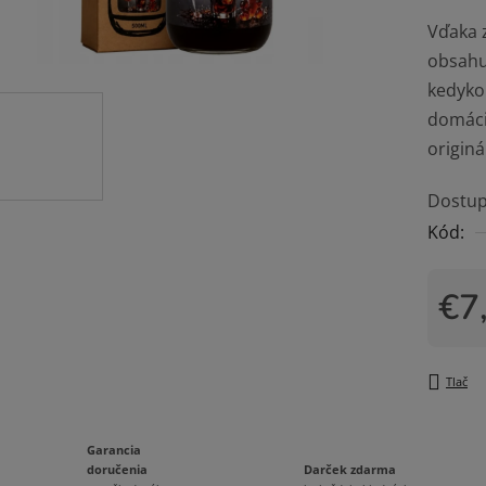
5
Vďaka 
hviezdi
obsahu 
kedykoľ
domáci
originá
Dostup
Kód:
€7
Jedno
Tlač
Garancia
Darček zdarma
doručenia