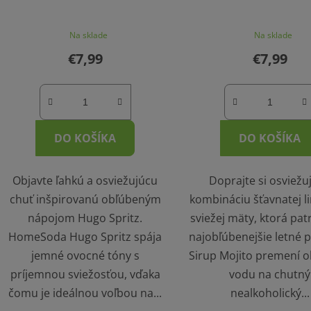
Na sklade
Na sklade
€7,99
€7,99
DO KOŠÍKA
DO KOŠÍKA
Objavte ľahkú a osviežujúcu
Doprajte si osviežu
chuť inšpirovanú obľúbeným
kombináciu šťavnatej l
nápojom Hugo Spritz.
sviežej mäty, ktorá pat
HomeSoda Hugo Spritz spája
najobľúbenejšie letné p
jemné ovocné tóny s
Sirup Mojito premení 
príjemnou sviežosťou, vďaka
vodu na chutný
čomu je ideálnou voľbou na...
nealkoholický...