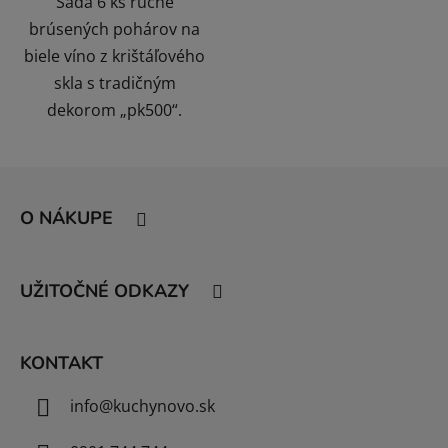
Sada 6 ks ručne
brúsených pohárov na
biele víno z krištáľového
skla s tradičným
dekorom „pk500“.
Z
á
O NÁKUPE
p
ä
t
UŽITOČNÉ ODKAZY
i
e
KONTAKT
info
@
kuchynovo.sk