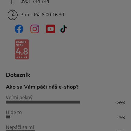
0901 744 744
Pon – Pia 8:00-16:30
Dotazník
Ako sa Vám páči náš e-shop?
Veľmi pekný
(69%)
Ujde to
(4%)
Nepáči sa mi