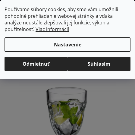
Prejsť
Hľadať
NÁKUP
Používame súbory cookies, aby sme vám umožnili
na
pohodlné prehliadanie webovej stránky a vďaka
KOŠÍK
obsah
Domov
/
Vybavenie do jedálne
/
Poháre
/
Poháre na víno
analýze neustále zlepšovali jej funkcie, výkon a
CASABLANCA pohár na víno/cocktail, 320 ml
použiteľnosť.
Viac informácií
CASABLANCA pohár na
víno/cocktail, 320 ml
Nastavenie
Priemerné
Neohodnotené
Podrobnosti hodnotenia
Odmietnuť
Súhlasím
hodnotenie
Značka:
Pasabahce
produktu
je
0,0
z
5
hviezdičiek.