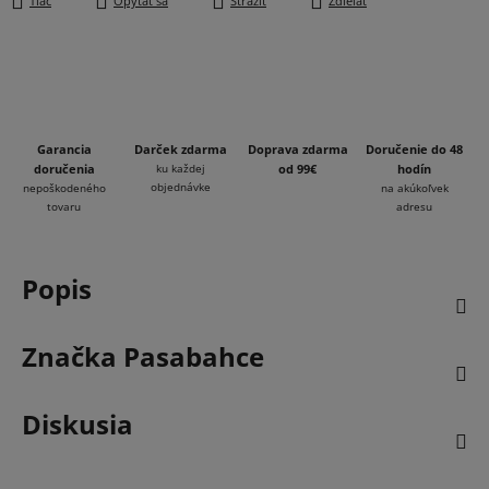
Tlač
Opýtať sa
Strážiť
Zdieľať
Garancia
Darček zdarma
Doprava zdarma
Doručenie do 48
doručenia
ku každej
od 99€
hodín
objednávke
nepoškodeného
na akúkoľvek
tovaru
adresu
Popis
Značka
Pasabahce
Diskusia