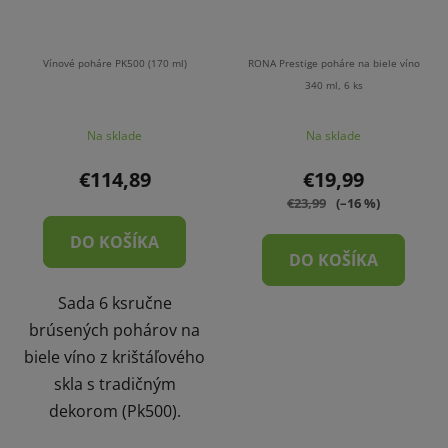
Vínové poháre PK500 (170 ml)
RONA Prestige poháre na biele víno
340 ml, 6 ks
Na sklade
Na sklade
€114,89
€19,99
€23,99
(–16 %)
DO KOŠÍKA
DO KOŠÍKA
Sada 6 ksručne
brúsených pohárov na
biele víno z krištáľového
skla s tradičným
dekorom (Pk500).