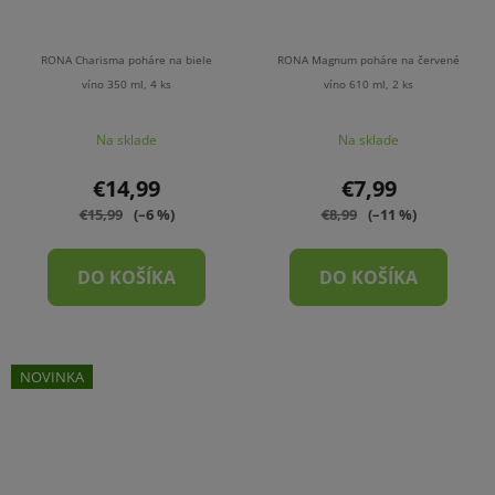
RONA Charisma poháre na biele
RONA Magnum poháre na červené
víno 350 ml, 4 ks
víno 610 ml, 2 ks
Na sklade
Na sklade
€14,99
€7,99
€15,99
(–6 %)
€8,99
(–11 %)
DO KOŠÍKA
DO KOŠÍKA
NOVINKA