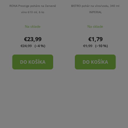
RONA Prestige poháre na červené
BISTRO pohár na víno/vodu, 340 ml
víno 610 ml, 6 ks
IMPERIAL
Na sklade
Na sklade
€23,99
€1,79
€24,99
(–4 %)
€1,99
(–10 %)
DO KOŠÍKA
DO KOŠÍKA