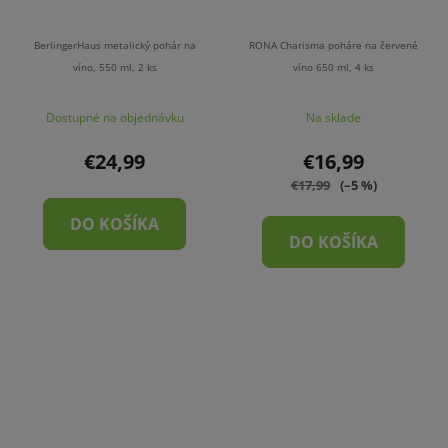
BerlingerHaus metalický pohár na
RONA Charisma poháre na červené
víno, 550 ml, 2 ks
víno 650 ml, 4 ks
Dostupné na objednávku
Na sklade
€24,99
€16,99
€17,99
(–5 %)
DO KOŠÍKA
DO KOŠÍKA