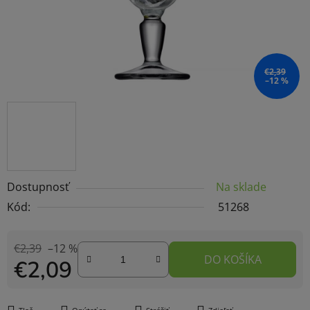
€2,39
–12 %
Dostupnosť
Na sklade
Kód:
51268
€2,39
–12 %
DO KOŠÍKA
€2,09
Jednotková cena: