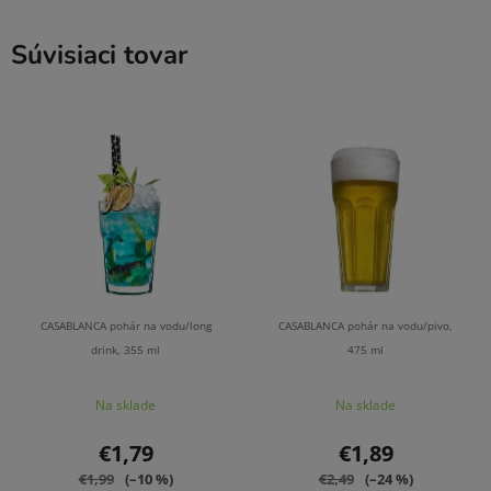
Súvisiaci tovar
CASABLANCA pohár na vodu/long
CASABLANCA pohár na vodu/pivo,
drink, 355 ml
475 ml
Na sklade
Na sklade
€1,79
€1,89
€1,99
(–10 %)
€2,49
(–24 %)