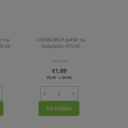
r na
CASABLANCA pohár na
55 ml
vodu/pivo, 475 ml
Na sklade
€1,89
€2,49
(–24 %)
DO KOŠÍKA