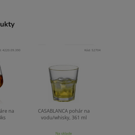
ukty
d:
4220.09.390
Kód:
52704
áre na
CASABLANCA pohár na
4ks
vodu/whisky, 361 ml
Na sklade