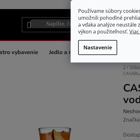
Používame súbory cookie
umožnili pohodlné prehli
a vďaka analýze neustále zl
výkon a použiteľnosť.
Viac
Nastavenie
stro vybavenie
Jedlo a nápoje
Spotrebiče do 
Domov
/
Vyba
CASABLA
CA
vod
Prieme
Neoho
hodnot
Značka
produk
Dostup
je