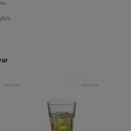
ou,
jších
var
Kód:
52705
Kód:
52704