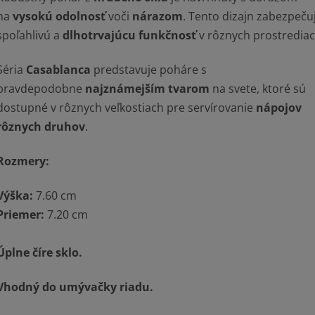
na
vysokú odolnosť
voči
nárazom
. Tento dizajn zabezpeču
spoľahlivú a
dlhotrvajúcu funkčnosť
v rôznych prostredia
Séria
Casablanca
predstavuje poháre s
pravdepodobne
najznámejším tvarom
na svete, ktoré sú
dostupné v rôznych veľkostiach pre servírovanie
nápojov
rôznych druhov
.
Rozmery:
Výška:
7.60 cm
Priemer:
7.20 cm
Úplne číre sklo.
Vhodný do umývačky riadu.