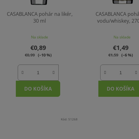
CASABLANCA pohár na likér,
CASABLANCA pohá
30 ml
vodu/whiskey, 27
Na sklade
Na sklade
€0,89
€1,49
€0,99
(–10 %)
€1,59
(–6 %)
DO KOŠÍKA
DO KOŠÍKA
Kód:
51268