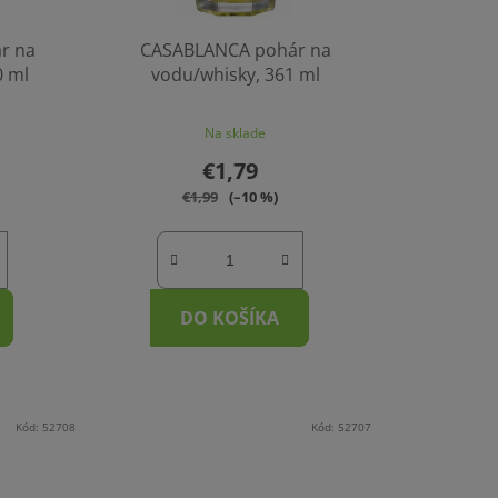
r na
CASABLANCA pohár na
0 ml
vodu/whisky, 361 ml
Na sklade
€1,79
€1,99
(–10 %)
DO KOŠÍKA
Kód:
52708
Kód:
52707