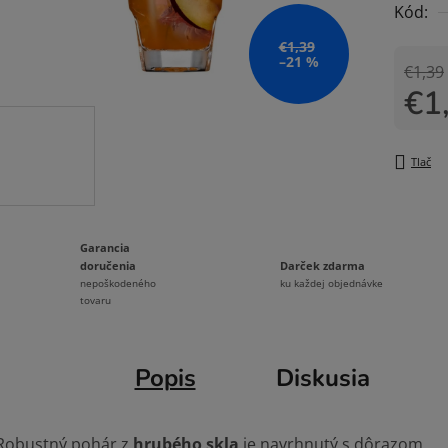
Kód:
0,0
z
€1,39
–21 %
5
€1,39
€1
hviezdi
Jedno
Tlač
Garancia
Darček zdarma
doručenia
ku každej objednávke
nepoškodeného
tovaru
Popis
Diskusia
Robustný pohár z
hrubého skla
je navrhnutý s dôrazom