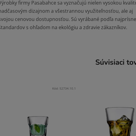
Výrobky firmy Pasabahce sa vyznačujú nielen vysokou kvalit
nadčasovým dizajnom a všestrannou využiteľnosťou, ale aj
svojou cenovou dostupnosťou. Sú vyrábané podľa najprísne
štandardov s ohľadom na ekológiu a zdravie zákazníkov.
Súvisiaci to
Kód:
52734.10.1