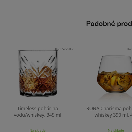
Podobné prod
Kód:
52790.2
Kó
Timeless pohár na
RONA Charisma poh
vodu/whiskey, 345 ml
whiskey 390 ml, 
Na sklade
Na sklade