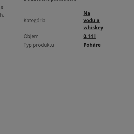
je
Na
ch
.
Kategória
vodu a
whiskey
Objem
0,14 l
Typ produktu
Poháre