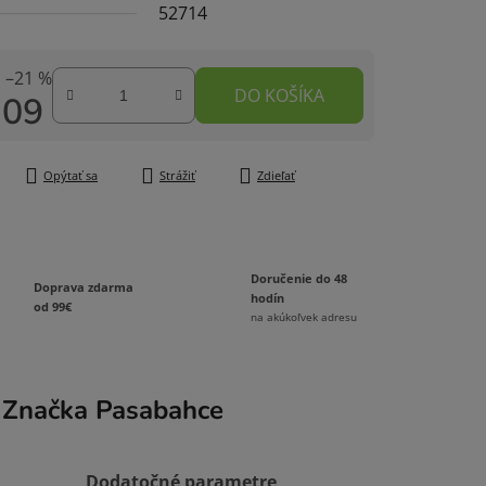
52714
–21 %
DO KOŠÍKA
,09
čiek.
tková cena:
Opýtať sa
Strážiť
Zdieľať
Doručenie do 48
Doprava zdarma
hodín
od 99€
na akúkoľvek adresu
Značka
Pasabahce
Dodatočné parametre