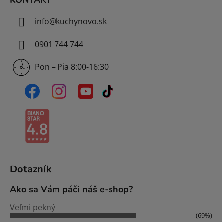
KONTAKT
info
@
kuchynovo.sk
0901 744 744
Pon – Pia 8:00-16:30
Dotazník
Ako sa Vám páči náš e-shop?
Veľmi pekný
(69%)