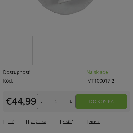
Dostupnosť
Na sklade
Kód:
MT100017-2
€44,99
DO KOŠÍKA
Jednotková cena:
Tlač
Opýtať sa
Strážiť
Zdieľať