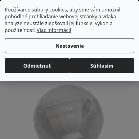
Prejsť
Hľadať
NÁKUP
Používame súbory cookies, aby sme vám umožnili
na
pohodlné prehliadanie webovej stránky a vďaka
KOŠÍK
obsah
Domov
/
Vybavenie do jedálne
Maria Teresa Kávová súprava 250ml,
analýze neustále zlepšovali jej funkcie, výkon a
12 ks
použiteľnosť.
Viac informácií
Maria Teresa Kávová
súprava 250ml, 12 ks
Nastavenie
Priemerné
Neohodnotené
Podrobnosti hodnotenia
Odmietnuť
Súhlasím
hodnotenie
produktu
je
0,0
z
5
hviezdičiek.