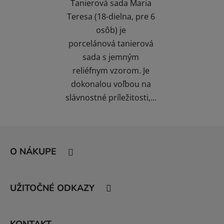
Tanierová sada Maria
Teresa (18-dielna, pre 6
osôb) je
porcelánová tanierová
sada s jemným
reliéfnym vzorom. Je
dokonalou voľbou na
slávnostné príležitosti,...
Z
á
O NÁKUPE
p
ä
t
UŽITOČNÉ ODKAZY
i
e