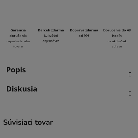
Garancia
Darček zdarma
Doprava zdarma
Doručenie do 48
doručenia
ku každej
od 99€
hodín
objednávke
nepoškodeného
na akúkoľvek
tovaru
adresu
Popis
Diskusia
Súvisiaci tovar