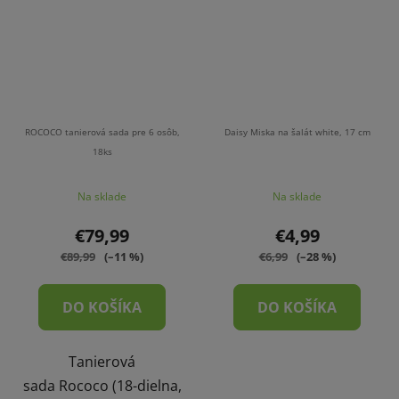
ROCOCO tanierová sada pre 6 osôb,
Daisy Miska na šalát white, 17 cm
18ks
Na sklade
Na sklade
€79,99
€4,99
€89,99
(–11 %)
€6,99
(–28 %)
DO KOŠÍKA
DO KOŠÍKA
Tanierová
sada Rococo (18-dielna,