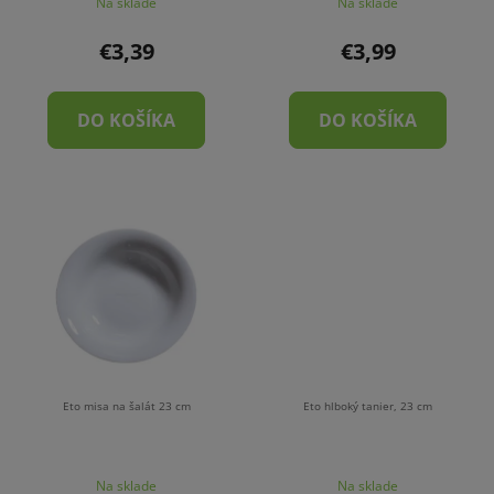
Na sklade
Na sklade
k
t
€3,39
€3,99
o
v
DO KOŠÍKA
DO KOŠÍKA
Eto misa na šalát 23 cm
Eto hlboký tanier, 23 cm
Na sklade
Na sklade