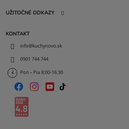
ä
t
UŽITOČNÉ ODKAZY
i
e
KONTAKT
info
@
kuchynovo.sk
0901 744 744
Pon – Pia 8:00-16:30