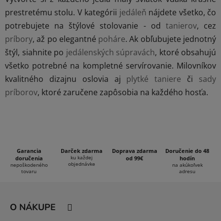
c
i
i
prestretému stolu. V kategórii
jedáleň
nájdete všetko, čo
e
e
potrebujete na štýlové stolovanie - od
tanierov
, cez
p
príbory
, až po elegantné
poháre
. Ak obľubujete jednotný
r
štýl, siahnite po
jedálenských súpravách
, ktoré obsahujú
v
k
všetko potrebné na kompletné servírovanie. Milovníkov
y
kvalitného dizajnu oslovia aj
plytké taniere
či
sady
v
príborov
, ktoré zaručene zapôsobia na každého hosťa.
ý
p
i
s
u
Garancia
Darček zdarma
Doprava zdarma
Doručenie do 48
ku každej
doručenia
od 99€
hodín
objednávke
nepoškodeného
na akúkoľvek
tovaru
adresu
Z
á
O NÁKUPE
p