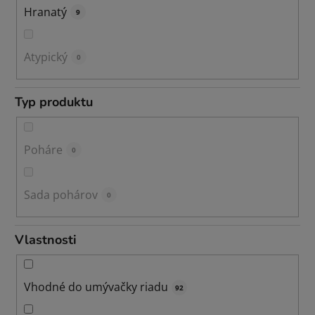
Hranatý
9
Atypický
0
Typ produktu
Poháre
0
Sada pohárov
0
Vlastnosti
Vhodné do umývačky riadu
92