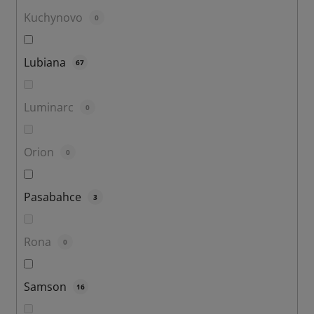
Kuchynovo
0
Lubiana
67
Luminarc
0
Orion
0
Pasabahce
3
Rona
0
Samson
16