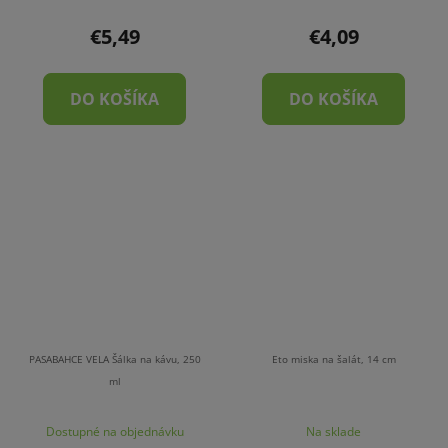
€5,49
€4,09
DO KOŠÍKA
DO KOŠÍKA
PASABAHCE VELA Šálka na kávu, 250
Eto miska na šalát, 14 cm
ml
Dostupné na objednávku
Na sklade