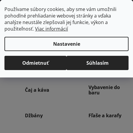
Prejsť
Hľadať
NÁKUP
Používame súbory cookies, aby sme vám umožnili
na
pohodlné prehliadanie webovej stránky a vďaka
KOŠÍK
obsah
Domov
/
Vybavenie do jedálne
analýze neustále zlepšovali jej funkcie, výkon a
použiteľnosť.
Viac informácií
Jedáleň
Nastavenie
Odmietnuť
Súhlasím
Stolovanie
Poháre
Vybavenie do
Čaj a káva
baru
Džbány
Fľaše a karafy