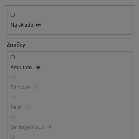
u
k
t
o
Na sklade
142
v
Značky
Ambition
59
Banquet
0
Belis
0
BerlingerHaus
0