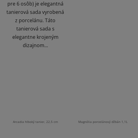
pre 6 osôb) je elegantná
tanierová sada vyrobená
z porcelánu. Táto
tanierová sada s
elegantne krojeným
dizajnom...
Arcadia hlboký tanier, 22,5 cm
Magnólia porcelánový džbán 1,1L