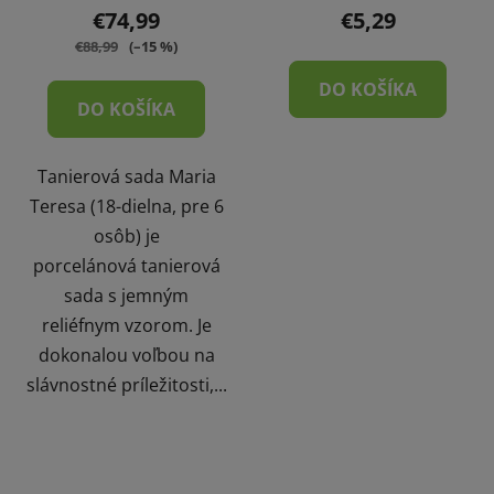
€74,99
€5,29
€88,99
(–15 %)
DO KOŠÍKA
DO KOŠÍKA
Tanierová sada Maria
Teresa (18-dielna, pre 6
osôb) je
porcelánová tanierová
sada s jemným
reliéfnym vzorom. Je
dokonalou voľbou na
slávnostné príležitosti,...