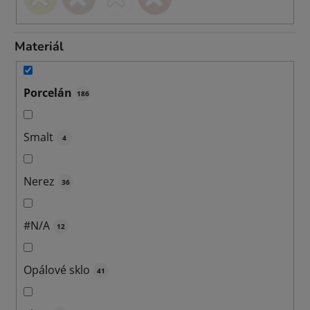
Materiál
Porcelán
186
Smalt
4
Nerez
36
#N/A
12
Opálové sklo
41