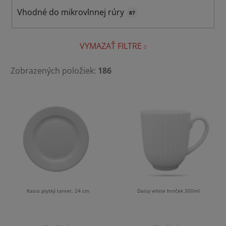
Vhodné do mikrovlnnej rúry
87
VYMAZAŤ FILTRE
Zobrazených položiek:
186
V
ý
p
i
s
p
r
o
Kasia plytký tanier, 24 cm
Daisy white hrnček 350ml
d
u