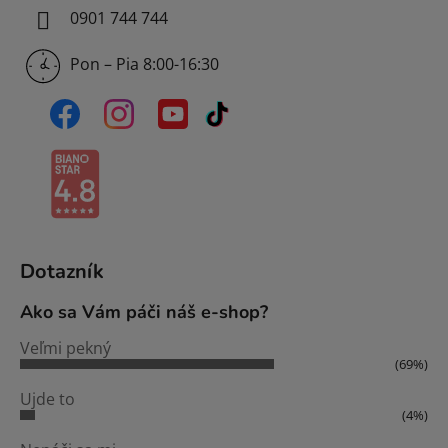
0901 744 744
Pon – Pia 8:00-16:30
Dotazník
Ako sa Vám páči náš e-shop?
Veľmi pekný
(69%)
Ujde to
(4%)