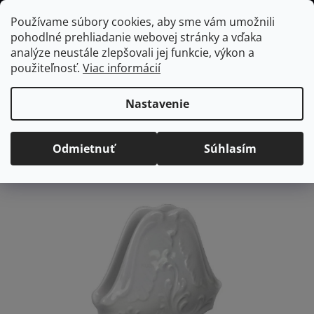
Prejsť
Hľadať
NÁKUP
Používame súbory cookies, aby sme vám umožnili
na
pohodlné prehliadanie webovej stránky a vďaka
KOŠÍK
obsah
Domov
/
Vybavenie do jedálne
/
Stolovanie
/
Držiaky na utierky a
analýze neustále zlepšovali jej funkcie, výkon a
servítky
ROCOCO servítnik
použiteľnosť.
Viac informácií
ROCOCO servítnik
Nastavenie
Priemerné
Neohodnotené
Podrobnosti hodnotenia
hodnotenie
Značka:
Samson
Odmietnuť
Súhlasím
produktu
je
0,0
z
5
hviezdičiek.