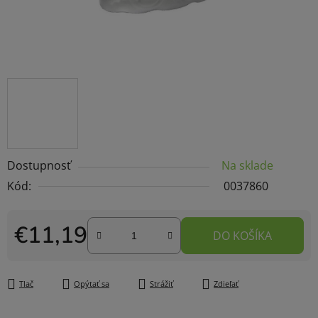
Dostupnosť
Na sklade
Kód:
0037860
€11,19
DO KOŠÍKA
Jednotková cena:
Tlač
Opýtať sa
Strážiť
Zdieľať