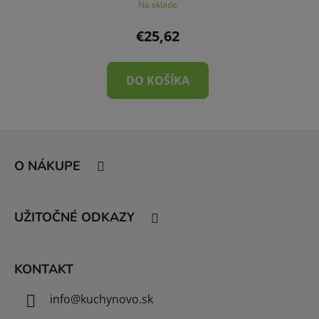
Na sklade
€25,62
DO KOŠÍKA
Z
á
O NÁKUPE
p
ä
t
UŽITOČNÉ ODKAZY
i
e
KONTAKT
info
@
kuchynovo.sk