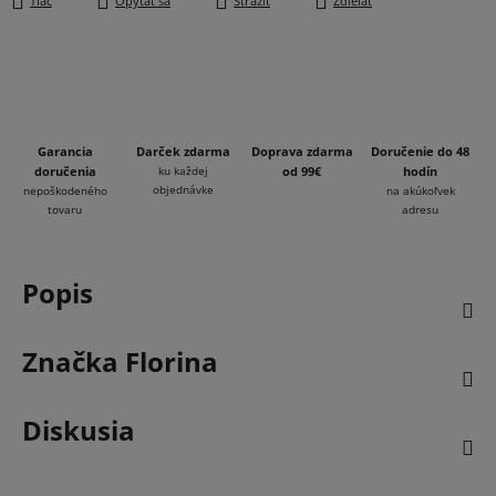
Tlač
Opýtať sa
Strážiť
Zdieľať
Garancia
Darček zdarma
Doprava zdarma
Doručenie do 48
doručenia
ku každej
od 99€
hodín
objednávke
nepoškodeného
na akúkoľvek
tovaru
adresu
Popis
Značka
Florina
Diskusia