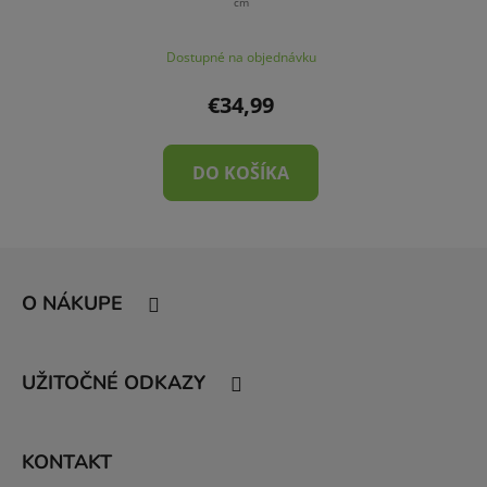
cm
Dostupné na objednávku
€34,99
DO KOŠÍKA
Z
á
O NÁKUPE
p
ä
t
UŽITOČNÉ ODKAZY
i
e
KONTAKT