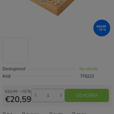
€22,99
–10 %
Dostupnosť
Na sklade
Kód:
7T8223
€22,99
–10 %
DO KOŠÍKA
€20,59
Jednotková cena: