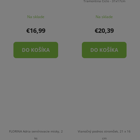
Tramontina Ciclo - 31x17cm
Na sklade
Na sklade
€16,99
€20,39
DO KOŠÍKA
DO KOŠÍKA
FLORINA Adria servírovacie misky, 2
Vianočný podnos stromček, 21 x 16
ks
cm