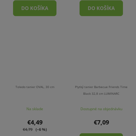
DO KOŠÍKA
DO KOŠÍKA
Toledo tanier OVAL, 30 cm
Plytký tanier Barbecue Friends Time
Black 32,8 cm LUMINARC
Na sklade
Dostupné na objednávku
€4,49
€7,09
€4,79
(–6 %)