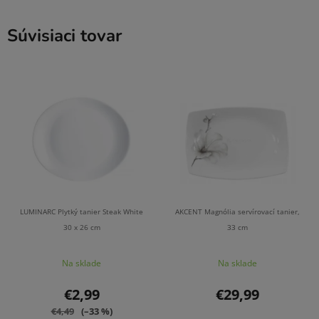
Súvisiaci tovar
LUMINARC Plytký tanier Steak White
AKCENT Magnólia servírovací tanier,
30 x 26 cm
33 cm
Na sklade
Na sklade
€2,99
€29,99
€4,49
(–33 %)