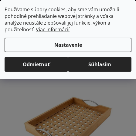
Prejsť
Hľadať
NÁKUP
Používame súbory cookies, aby sme vám umožnili
na
pohodlné prehliadanie webovej stránky a vďaka
KOŠÍK
obsah
Domov
/
Vybavenie do jedálne
/
Stolovanie
/
Podnosy a tácky
analýze neustále zlepšovali jej funkcie, výkon a
FLORINA Bambou drevený podnos, 43 cm
použiteľnosť.
Viac informácií
FLORINA Bambou drevený
podnos, 43 cm
Nastavenie
Priemerné
Neohodnotené
Podrobnosti hodnotenia
Odmietnuť
Súhlasím
hodnotenie
Značka:
Florina
produktu
je
0,0
z
5
hviezdičiek.