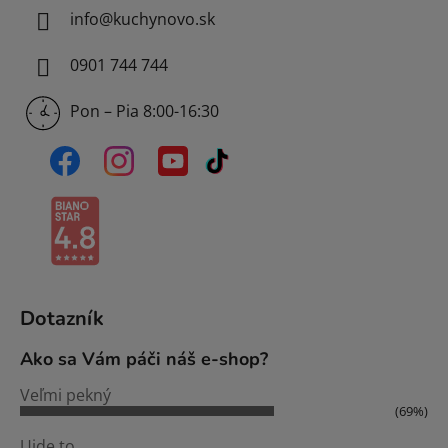
info
@
kuchynovo.sk
0901 744 744
Pon – Pia 8:00-16:30
Dotazník
Ako sa Vám páči náš e-shop?
Veľmi pekný
(69%)
Ujde to