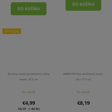
DO KOŠÍKA
DO KOŠÍKA
VÝPREDAJ
Karolina castel porcelánový oválny
AMBITION Fala servírovací tanier,
tanier, 35,5 cm
26 x 17,5 cm
Na sklade
Na sklade
€4,99
€8,19
€8,99
(–44 %)