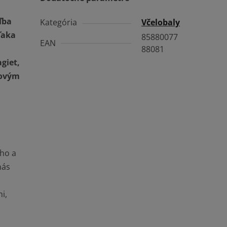
oľba
Kategória
Včelobaly
ďaka
85880077
EAN
88081
giet,
kovým
cho a
nás
i,