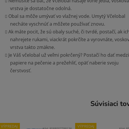
Nemusíte sa báť, že Včelobal nasaje vône jedla, vosková
vrstva je dostatočne odolná.
Obal sa môže umývať vo vlažnej vode. Umytý Včelobal
necháte vyschnúť a môžete používať znovu.
Ak máte pocit, že sú obaly suché, či tvrdé, postačí, ak ic
nahrejete rukami, viackrát pokrčíte a vyrovnáte, vosko
vrstva takto zmäkne.
Je Váš včelobal už veľmi pokrčený? Postačí ho dať medz
papiere na pečenie a prežehliť, opäť naberie svoju
čerstvosť.
Súvisiaci to
VÝPREDAJ
VÝPREDAJ
Kód:
8588007788136
Kód:
8