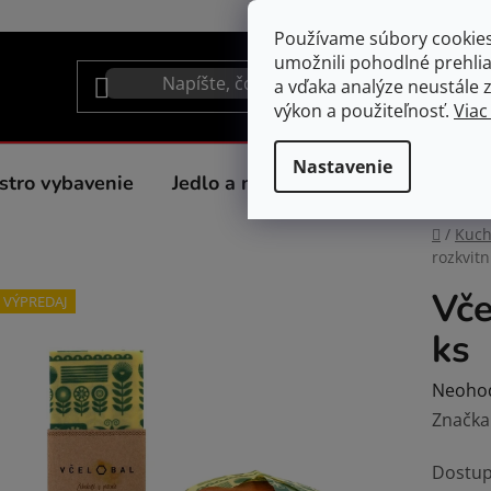
Používame súbory cookie
umožnili pohodlné prehli
a vďaka analýze neustále zl
výkon a použiteľnosť.
Viac
Nastavenie
stro vybavenie
Jedlo a nápoje
Spotrebiče do 
Domov
/
Kuc
rozkvitn
Vče
VÝPREDAJ
ks
Prieme
Neoho
hodnot
Značka
produk
Dostup
je