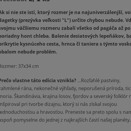
Ak si nie ste istí, ktorý rozmer je na najuniverzálenjší, v
Bagetky (prezývka veľkosti "L") určite chybou nebude. V
svojmu väčšiemu rozmeru zabalí všetko od pagáča až po
poriadny hont chleba. Balenie desiatových lepeňákov, ba
prikrytie kysnúceho cesta, hrnca či taniera s týmto vos
obalom nebude problém.
Rozmer: 37x34 cm
Prečo vlastne táto edícia vznikla?
...Rozľahlé pastviny,
zahmlené rána, nekonečné výhľady, neporušená príroda, ti
moria. Škandinávia, krajina losov, fjordov a severský folklór 
inšpiroval pri tvorbe dizajnu, ktorý si nás získal svojou
jednoduchosťou a hravosťou. Preneste sa preto spolu s nam
aspoň pomyselne do jednej z najkrajších častí našej planéty.