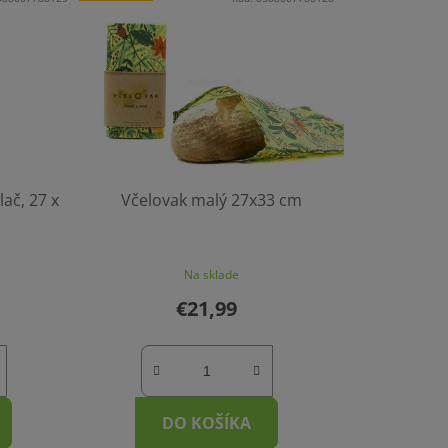
ač, 27 x
Včelovak malý 27x33 cm
Na sklade
€21,99
DO KOŠÍKA