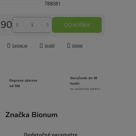
788081
,90
DO KOŠÍKA
čiek.
tková cena:
Opýtať sa
Strážiť
Zdieľať
Doručenie do 48
Doprava zdarma
hodín
od 99€
na akúkoľvek adresu
Značka
Bionum
Dodatočné parametre