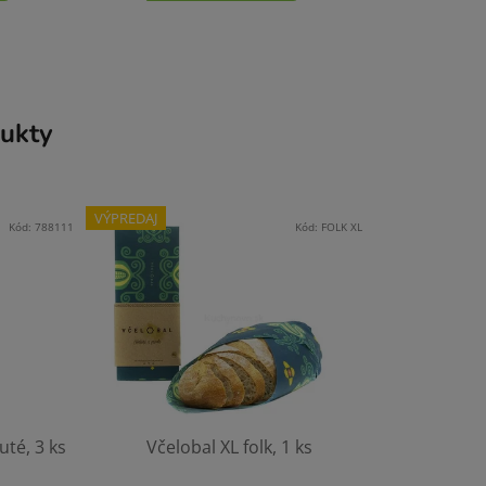
ukty
VÝPREDAJ
Kód:
788111
Kód:
FOLK XL
uté, 3 ks
Včelobal XL folk, 1 ks