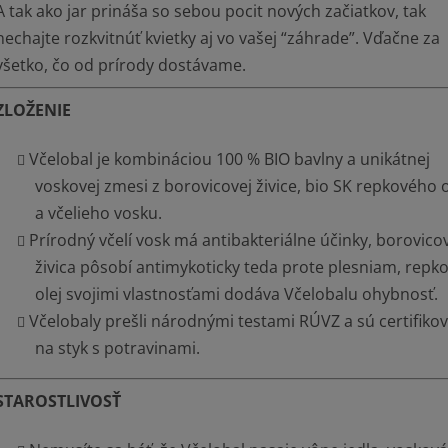
A tak ako jar prináša so sebou pocit nových začiatkov, tak
nechajte rozkvitnúť kvietky aj vo vašej “záhrade”. Vďačne za
všetko, čo od prírody dostávame.
ZLOŽENIE
Včelobal je kombináciou 100 % BIO bavlny a unikátnej
voskovej zmesi z borovicovej živice, bio SK repkového o
a včelieho vosku.
Prírodný včelí vosk má antibakteriálne účinky, borovico
živica pôsobí antimykoticky teda prote plesniam, repk
olej svojimi vlastnosťami dodáva Včelobalu ohybnosť.
Včelobaly prešli národnými testami RÚVZ a sú certifiko
na styk s potravinami.
STAROSTLIVOSŤ