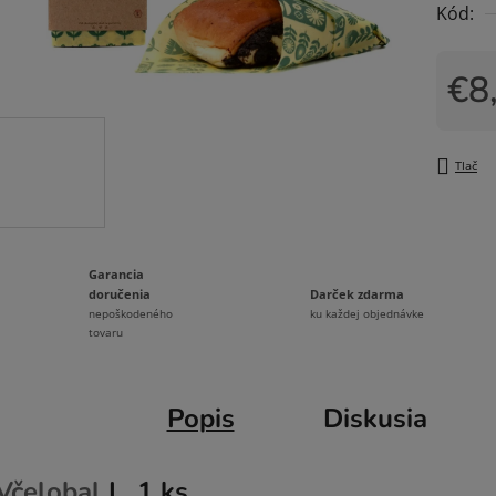
Kód:
0,0
z
5
€8
hviezdi
Jedno
Tlač
Garancia
Darček zdarma
doručenia
ku každej objednávke
nepoškodeného
tovaru
Popis
Diskusia
Včelobal
L, 1 ks