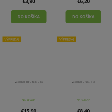
€3,90
€6,20
DO KOŠÍKA
DO KOŠÍKA
VÝPREDAJ
VÝPREDAJ
Včelobal TRIO folk, 3 ks
Včelobal L folk, 1 ks
Na sklade
Na sklade
€15,90
€8,40