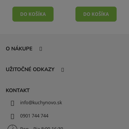
DO KOŠÍKA
DO KOŠÍKA
Z
á
O NÁKUPE
p
ä
t
UŽITOČNÉ ODKAZY
i
e
KONTAKT
info
@
kuchynovo.sk
0901 744 744