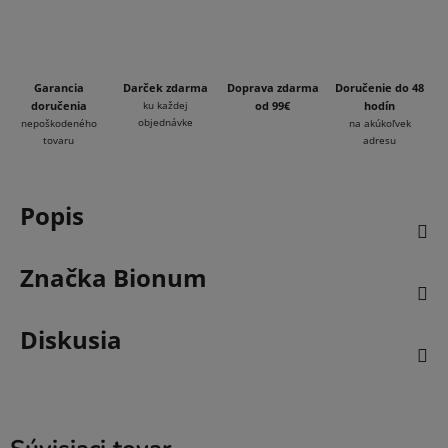
Garancia
Darček zdarma
Doprava zdarma
Doručenie do 48
doručenia
ku každej
od 99€
hodín
objednávke
nepoškodeného
na akúkoľvek
tovaru
adresu
Popis
Značka
Bionum
Diskusia