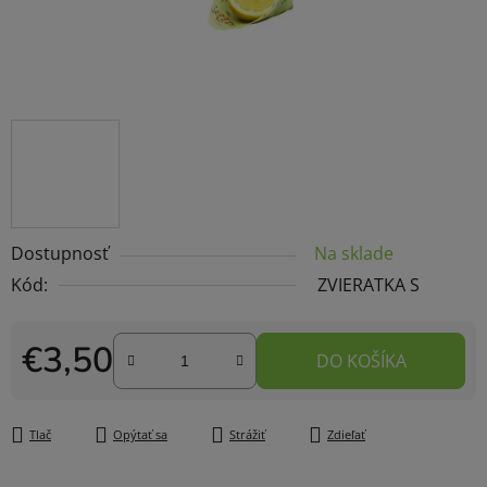
Dostupnosť
Na sklade
Kód:
ZVIERATKA S
€3,50
DO KOŠÍKA
Jednotková cena:
Tlač
Opýtať sa
Strážiť
Zdieľať