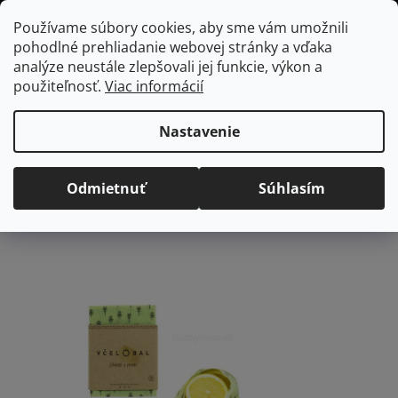
Prejsť
Hľadať
NÁKUP
Používame súbory cookies, aby sme vám umožnili
na
pohodlné prehliadanie webovej stránky a vďaka
KOŠÍK
obsah
Domov
/
Kuchyňa
/
Voskové obrúsky
/
Včelobaly
Včelobal S zvieratká,
analýze neustále zlepšovali jej funkcie, výkon a
1 ks
použiteľnosť.
Viac informácií
Včelobal S zvieratká, 1 ks
Nastavenie
Priemerné
Neohodnotené
Podrobnosti hodnotenia
hodnotenie
Značka:
Bionum
Odmietnuť
Súhlasím
produktu
VÝPREDAJ
je
0,0
z
5
hviezdičiek.