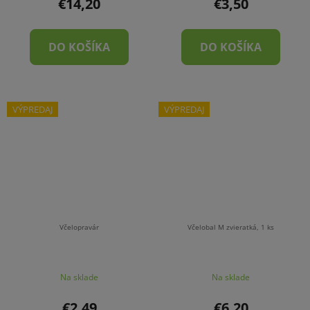
€14,20
€3,50
DO KOŠÍKA
DO KOŠÍKA
VÝPREDAJ
VÝPREDAJ
Včelopravár
Včelobal M zvieratká, 1 ks
Na sklade
Na sklade
€2,49
€6,20