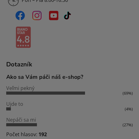
Pon – Pia 8:00-16:30
Dotazník
Ako sa Vám páči náš e-shop?
Veľmi pekný
(69%)
Ujde to
(4%)
Nepáči sa mi
(27%)
Počet hlasov:
192