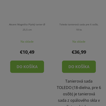
Akcent Magnólia Plytký tanier Ø
Toledo tanierová sada pre 6 osôb,
25,5 cm
18 ks
Na sklade
Na sklade
€10,49
€36,99
DO KOŠÍKA
DO KOŠÍKA
Tanierová sada
TOLEDO (18-dielna, pre 6
osôb) je tanierová
sada z opálového skla v