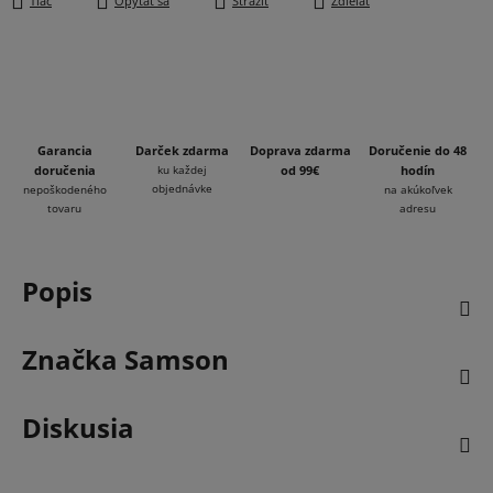
Tlač
Opýtať sa
Strážiť
Zdieľať
Garancia
Darček zdarma
Doprava zdarma
Doručenie do 48
doručenia
ku každej
od 99€
hodín
objednávke
nepoškodeného
na akúkoľvek
tovaru
adresu
Popis
Značka
Samson
Diskusia