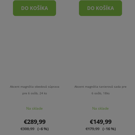
DO KOŠÍKA
DO KOŠÍKA
Akcent magnólia obedová súprava
Akcent magnólia tanierová sada pre
pre 6 osôb, 24 ks
6 osôb, 18ks
Na sklade
Na sklade
€289,99
€149,99
€308,99
(–6 %)
€179,99
(–16 %)