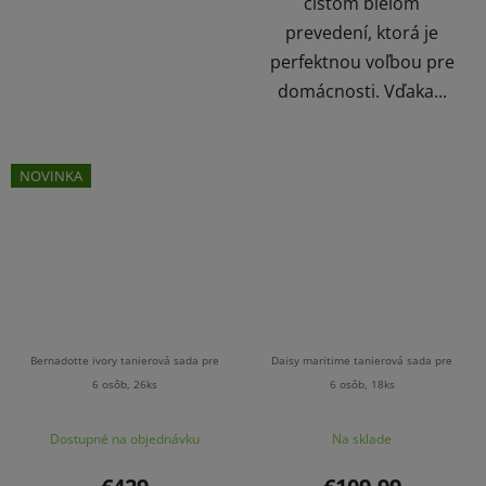
čistom bielom
prevedení, ktorá je
perfektnou voľbou pre
domácnosti. Vďaka...
NOVINKA
Bernadotte ivory tanierová sada pre
Daisy maritime tanierová sada pre
6 osôb, 26ks
6 osôb, 18ks
Dostupné na objednávku
Na sklade