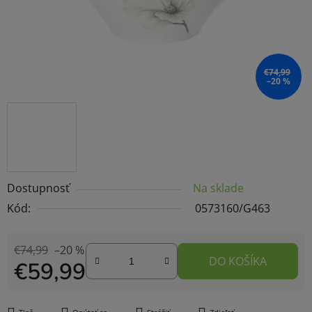
€74,99
–20 %
Dostupnosť
Na sklade
Kód:
0573160/G463
€74,99
–20 %
DO KOŠÍKA
€59,99
Jednotková cena: