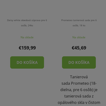
Daisy white obedová súprava pre 6
Prometeo tanierová sada pre 6
osôb, 24ks
osôb, 18 ks
Na sklade
Na sklade
€159,99
€45,69
DO KOŠÍKA
DO KOŠÍKA
Tanierová
sada Prometeo (18-
dielna, pre 6 osôb) je
tanierová sada z
opálového skla v čistom