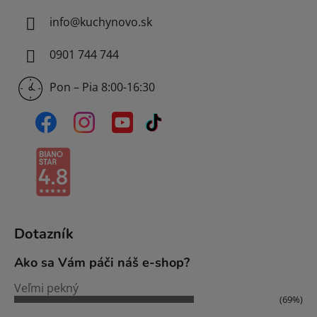
info
@
kuchynovo.sk
0901 744 744
Pon – Pia 8:00-16:30
Dotazník
Ako sa Vám páči náš e-shop?
Veľmi pekný
(69%)