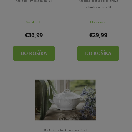
Kasia polievková misa, 3 l
Karolina castel porcelánová
polievková misa 3L
Na sklade
Na sklade
€36,99
€29,99
DO KOŠÍKA
DO KOŠÍKA
ROCOCO polievková misa, 2,7 l