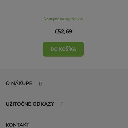
Dostupné na objednávku
€52,69
DO KOŠÍKA
Z
á
O NÁKUPE
p
ä
t
UŽITOČNÉ ODKAZY
i
e
KONTAKT