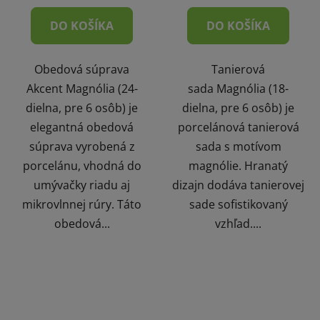
DO KOŠÍKA
DO KOŠÍKA
Obedová súprava
Tanierová
Akcent Magnólia (24-
sada Magnólia (18-
dielna, pre 6 osôb) je
dielna, pre 6 osôb) je
elegantná obedová
porcelánová tanierová
súprava vyrobená z
sada s motívom
porcelánu, vhodná do
magnólie. Hranatý
umývačky riadu aj
dizajn dodáva tanierovej
mikrovlnnej rúry. Táto
sade sofistikovaný
obedová...
vzhľad....