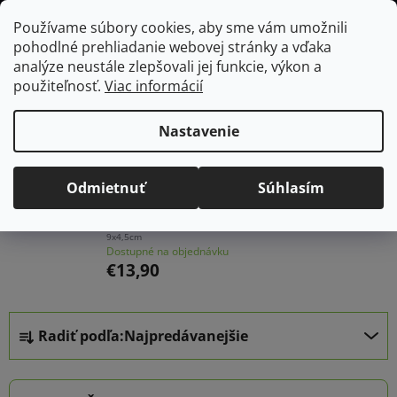
Prejsť
Hľadať
NÁKUP
Používame súbory cookies, aby sme vám umožnili
na
pohodlné prehliadanie webovej stránky a vďaka
KOŠÍK
obsah
Domov
/
Manikúry
analýze neustále zlepšovali jej funkcie, výkon a
použiteľnosť.
Viac informácií
Manikúry
Nastavenie
Najpredávanejšie
Odmietnuť
Súhlasím
Nožnice na strihanie nechtov ostré Tramontina Professional -
9x4,5cm
Dostupné na objednávku
€13,90
R
Radiť podľa:
Najpredávanejšie
a
d
e