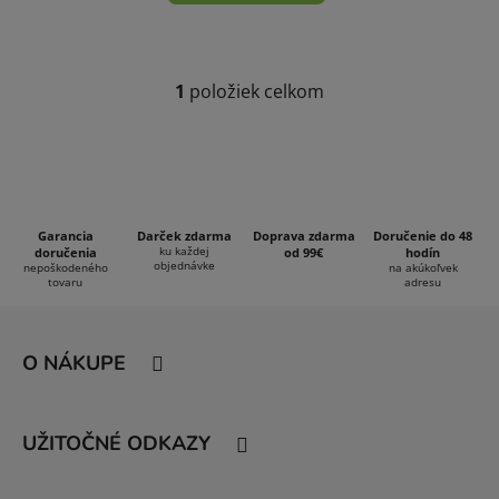
1
položiek celkom
O
v
l
á
d
a
Garancia
Darček zdarma
Doprava zdarma
Doručenie do 48
c
ku každej
doručenia
od 99€
hodín
objednávke
i
nepoškodeného
na akúkoľvek
tovaru
adresu
e
Z
p
á
r
O NÁKUPE
v
p
k
ä
y
t
v
UŽITOČNÉ ODKAZY
i
ý
e
p