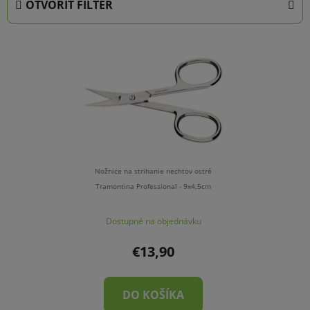
OTVORIŤ FILTER
n
i
V
e
ý
p
p
r
i
o
s
d
p
u
r
k
o
t
Nožnice na strihanie nechtov ostré
d
Tramontina Professional - 9x4,5cm
o
u
v
Dostupné na objednávku
k
t
€13,90
o
v
DO KOŠÍKA