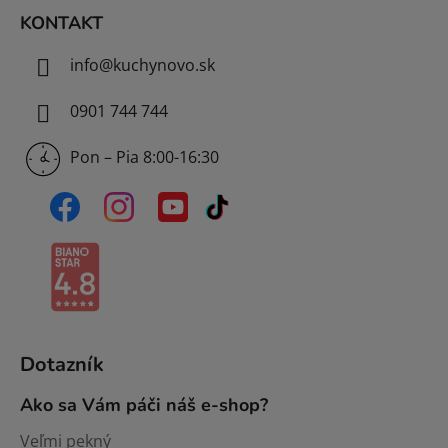
i
KONTAKT
s
u
info
@
kuchynovo.sk
0901 744 744
Pon – Pia 8:00-16:30
Dotazník
Ako sa Vám páči náš e-shop?
Veľmi pekný