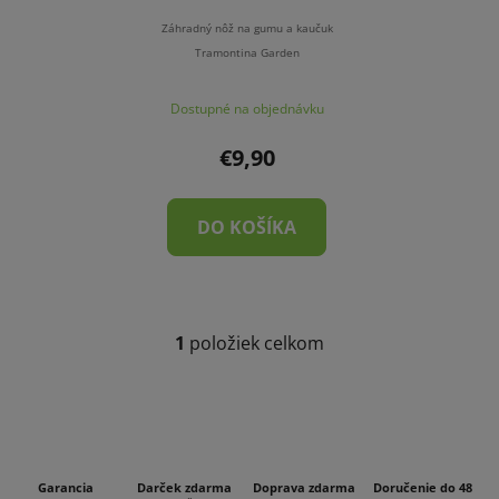
r
k
o
t
Záhradný nôž na gumu a kaučuk
d
Tramontina Garden
o
u
v
Dostupné na objednávku
k
t
€9,90
o
v
DO KOŠÍKA
1
položiek celkom
O
v
l
á
d
a
Garancia
Darček zdarma
Doprava zdarma
Doručenie do 48