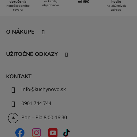
c
ku každej
doručenia
od 99€
hodín
objednávke
i
nepoškodeného
na akúkoľvek
tovaru
adresu
e
Z
p
á
r
O NÁKUPE
v
p
k
ä
y
t
v
UŽITOČNÉ ODKAZY
i
ý
e
p
i
KONTAKT
s
u
info
@
kuchynovo.sk
0901 744 744
Pon – Pia 8:00-16:30