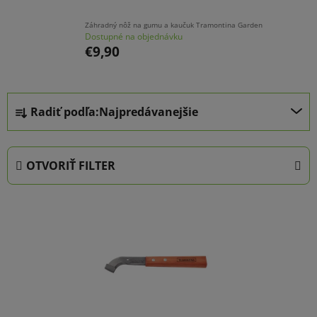
Záhradný nôž na gumu a kaučuk Tramontina Garden
Dostupné na objednávku
€9,90
R
Radiť podľa:
Najpredávanejšie
a
d
e
OTVORIŤ FILTER
n
i
V
e
ý
p
p
r
i
o
s
d
p
u