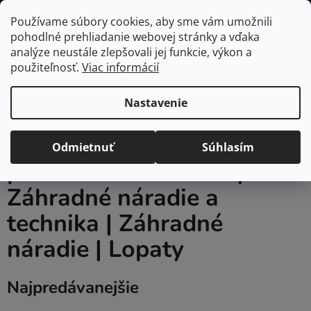
Prejsť
Hľadať
NÁKUP
Používame súbory cookies, aby sme vám umožnili
na
pohodlné prehliadanie webovej stránky a vďaka
KOŠÍK
obsah
Domov
/
Domácnosť
/
Záhrada
/
Heureka.sk | Dielňa, stavba, záhrada
analýze neustále zlepšovali jej funkcie, výkon a
| Náradie pre dielňu a záhradu | Záhradné náradie a technika
použiteľnosť.
Viac informácií
| Záhradné náradie | Lopaty
Nastavenie
Heureka.sk | Dielňa,
stavba, záhrada | Náradie
Odmietnuť
Súhlasím
pre dielňu a záhradu |
Záhradné náradie a
technika | Záhradné
náradie | Lopaty
Najpredávanejšie