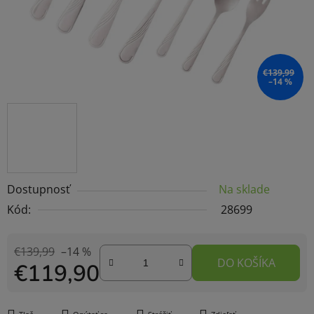
€139,99
–14 %
Dostupnosť
Na sklade
Kód:
28699
€139,99
–14 %
DO KOŠÍKA
€119,90
Jednotková cena: