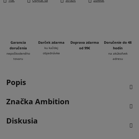
Tlač
Opýtať sa
Strážiť
Zdieľať
Garancia
Darček zdarma
Doprava zdarma
Doručenie do 48
doručenia
ku každej
od 99€
hodín
objednávke
nepoškodeného
na akúkoľvek
tovaru
adresu
Popis
Značka
Ambition
Diskusia