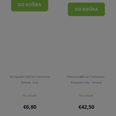
DO KOŠÍKA
DO KOŠÍKA
Set čajových lyžičiek Tramontina
Príborový BBQ set Tramontina -
Athenas - 6 ks
Polywood 12ks - červený
Na sklade
Na sklade
€6,80
€42,50