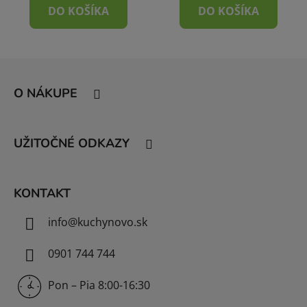
DO KOŠÍKA
DO KOŠÍKA
Z
á
O NÁKUPE
p
ä
t
UŽITOČNÉ ODKAZY
i
e
KONTAKT
info
@
kuchynovo.sk
0901 744 744
Pon – Pia 8:00-16:30