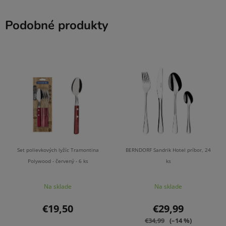
Podobné produkty
Set polievkových lyžíc Tramontina
BERNDORF Sandrik Hotel príbor, 24
Polywood - červený - 6 ks
ks
Na sklade
Na sklade
€19,50
€29,99
€34,99
(–14 %)