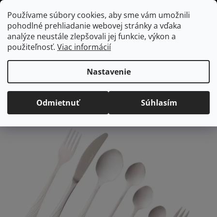
Prejsť
Hľadať
NÁKUP
Používame súbory cookies, aby sme vám umožnili
na
pohodlné prehliadanie webovej stránky a vďaka
KOŠÍK
obsah
Domov
/
Vybavenie do jedálne
/
Stolovanie
/
Príbory
/
Sady príborov
analýze neustále zlepšovali jej funkcie, výkon a
AMBITION Napoli sada príborov, 72 ks
použiteľnosť.
Viac informácií
AMBITION Napoli sada
príborov, 72 ks
Nastavenie
Priemerné
Neohodnotené
Podrobnosti hodnotenia
Odmietnuť
Súhlasím
hodnotenie
Značka:
Ambition
produktu
je
0,0
z
5
hviezdičiek.