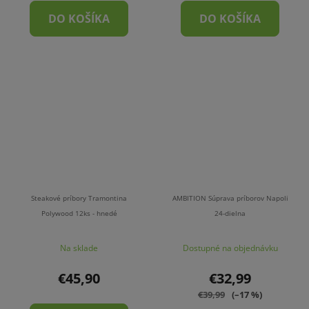
DO KOŠÍKA
DO KOŠÍKA
Steakové príbory Tramontina
AMBITION Súprava príborov Napoli
Polywood 12ks - hnedé
24-dielna
Na sklade
Dostupné na objednávku
€45,90
€32,99
€39,99
(–17 %)