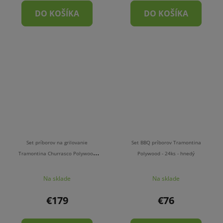
DO KOŠÍKA
DO KOŠÍKA
Set príborov na grilovanie
Set BBQ príborov Tramontina
Tramontina Churrasco Polywood
Polywood - 24ks - hnedý
BBQ - 15 ks - hnedý
Na sklade
Na sklade
€179
€76