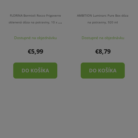
FLORINA Bormioli Rocco Frigoverre
AMBITION Luminarc Pure Box dóza
sklenená dóza na potraviny, 10 x 10
na potraviny, 920 ml
cm
Dostupné na objednávku
Dostupné na objednávku
€5,99
€8,79
DO KOŠÍKA
DO KOŠÍKA