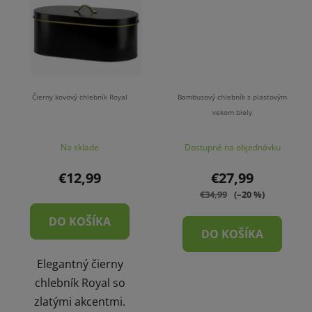
Čierny kovový chlebník Royal
Bambusový chlebník s plastovým
vekom biely
Na sklade
Dostupné na objednávku
€12,99
€27,99
€34,99
(–20 %)
DO KOŠÍKA
DO KOŠÍKA
Elegantný čierny
chlebník Royal so
zlatými akcentmi.