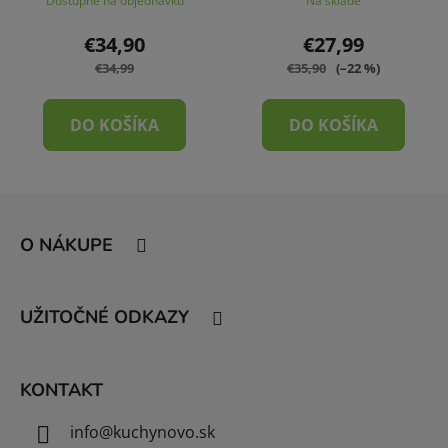
Dostupné na objednávku
Na sklade
€34,90
€27,99
€34,99
€35,90
(–22 %)
DO KOŠÍKA
DO KOŠÍKA
Z
á
O NÁKUPE
p
ä
t
UŽITOČNÉ ODKAZY
i
e
KONTAKT
info
@
kuchynovo.sk