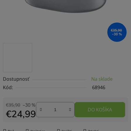
€35,90
–30 %
Dostupnosť
Na sklade
Kód:
68946
€35,90
–30 %
DO KOŠÍKA
€24,99
Jednotková cena: