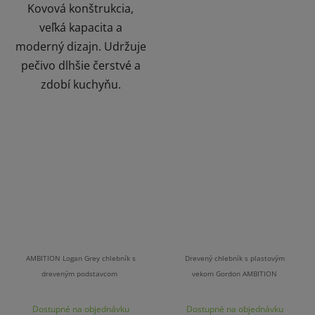
Kovová konštrukcia,
veľká kapacita a
moderný dizajn. Udržuje
pečivo dlhšie čerstvé a
zdobí kuchyňu.
AMBITION Logan Grey chlebník s
Drevený chlebník s plastovým
dreveným podstavcom
vekom Gordon AMBITION
Dostupné na objednávku
Dostupné na objednávku