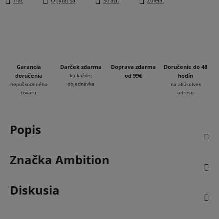
Tlač
Opýtať sa
Strážiť
Zdieľať
Garancia
Darček zdarma
Doprava zdarma
Doručenie do 48
doručenia
ku každej
od 99€
hodín
objednávke
nepoškodeného
na akúkoľvek
tovaru
adresu
Popis
Značka
Ambition
Diskusia