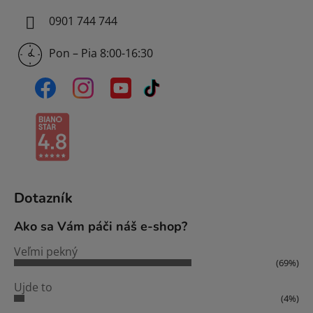
0901 744 744
Pon – Pia 8:00-16:30
Dotazník
Ako sa Vám páči náš e-shop?
Veľmi pekný
(69%)
Ujde to
(4%)