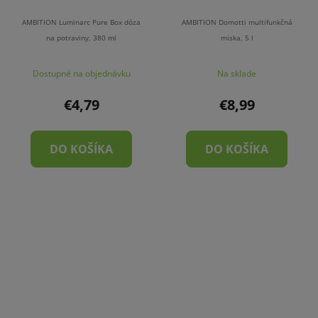
AMBITION Luminarc Pure Box dóza
AMBITION Domotti multifunkčná
na potraviny, 380 ml
miska, 5 l
Dostupné na objednávku
Na sklade
€4,79
€8,99
DO KOŠÍKA
DO KOŠÍKA