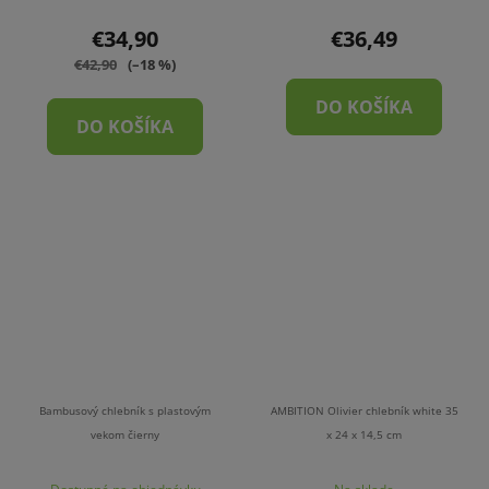
€34,90
€36,49
€42,90
(–18 %)
DO KOŠÍKA
DO KOŠÍKA
Bambusový chlebník s plastovým
AMBITION Olivier chlebník white 35
vekom čierny
x 24 x 14,5 cm