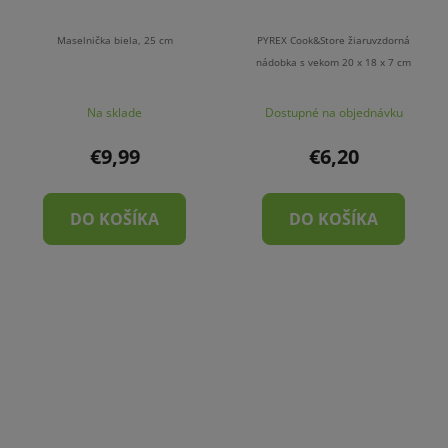
Maselnička biela, 25 cm
PYREX Cook&Store žiaruvzdorná
nádobka s vekom 20 x 18 x 7 cm
Na sklade
Dostupné na objednávku
€9,99
€6,20
DO KOŠÍKA
DO KOŠÍKA