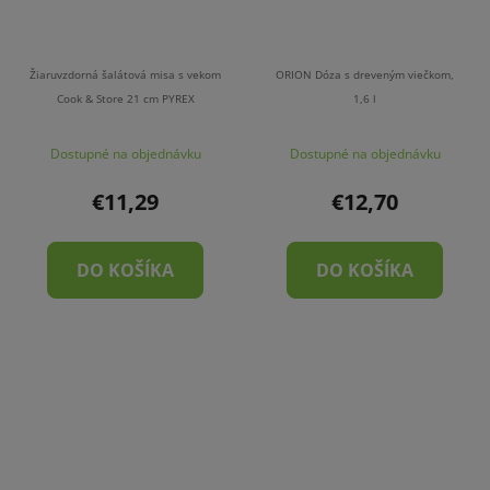
Žiaruvzdorná šalátová misa s vekom
ORION Dóza s dreveným viečkom,
Cook & Store 21 cm PYREX
1,6 l
Dostupné na objednávku
Dostupné na objednávku
€11,29
€12,70
DO KOŠÍKA
DO KOŠÍKA