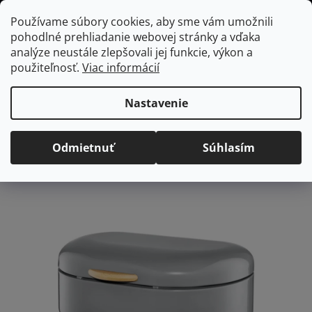
Prejsť
Hľadať
NÁKUP
Používame súbory cookies, aby sme vám umožnili
na
pohodlné prehliadanie webovej stránky a vďaka
KOŠÍK
obsah
Domov
/
Kuchyňa
/
Skladovanie a organizácia potravín
/
Chlebník
analýze neustále zlepšovali jej funkcie, výkon a
AMBITION Olivier chlebník gray, 35 x 24 x 14,5 cm
použiteľnosť.
Viac informácií
AMBITION Olivier chlebník
gray, 35 x 24 x 14,5 cm
Nastavenie
Priemerné
Neohodnotené
Podrobnosti hodnotenia
Odmietnuť
Súhlasím
hodnotenie
Značka:
Ambition
produktu
je
0,0
z
5
hviezdičiek.