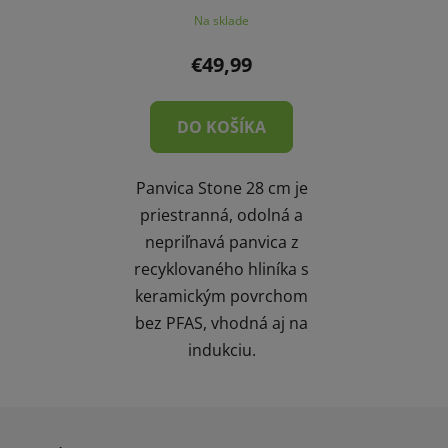
Na sklade
€49,99
DO KOŠÍKA
Panvica Stone 28 cm je
priestranná, odolná a
nepriľnavá panvica z
recyklovaného hliníka s
keramickým povrchom
bez PFAS, vhodná aj na
indukciu.
Z
á