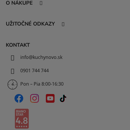
O NÁKUPE
p
ä
t
UŽITOČNÉ ODKAZY
i
e
KONTAKT
info
@
kuchynovo.sk
0901 744 744
Pon – Pia 8:00-16:30