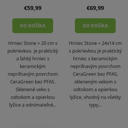
€59,99
€69,99
DO KOŠÍKA
DO KOŠÍKA
Hrniec Stone + 20 cm s
Hrniec Stone + 24x14 cm
pokrievkou je praktický
s pokrievkou je praktický
a ľahký hrniec s
hrniec s keramickým
keramickým
nepriľnavým povrchom
nepriľnavým povrchom
CeraGreen bez PFAS,
CeraGreen bez PFAS.
skleneným vekom s
Sklenené veko s
odtokom a opierkou
odtokom a opierkou
lyžice, vhodný na všetky
lyžice a odnímateľné...
typy...