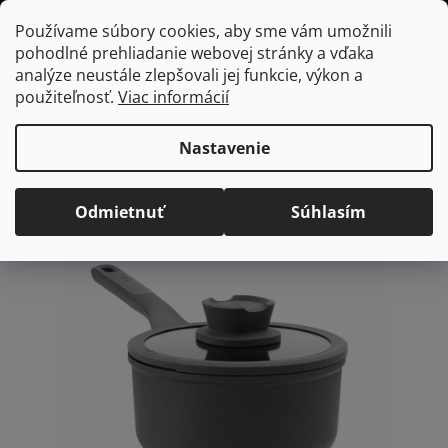
Prejsť
Hľadať
NÁKUP
Používame súbory cookies, aby sme vám umožnili
na
pohodlné prehliadanie webovej stránky a vďaka
KOŠÍK
obsah
Domov
/
Kuchyňa
Berghoff Rajnica 18cm s pokrievkou
analýze neustále zlepšovali jej funkcie, výkon a
Berghoff Rajnica 18cm s
použiteľnosť.
Viac informácií
pokrievkou
Nastavenie
Priemerné
Neohodnotené
Podrobnosti hodnotenia
hodnotenie
Odmietnuť
Súhlasím
produktu
je
0,0
z
5
hviezdičiek.