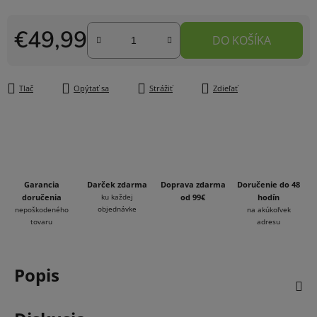
€49,99
DO KOŠÍKA
Jednotková cena:
Tlač
Opýtať sa
Strážiť
Zdieľať
Garancia
Darček zdarma
Doprava zdarma
Doručenie do 48
doručenia
ku každej
od 99€
hodín
objednávke
nepoškodeného
na akúkoľvek
tovaru
adresu
Popis