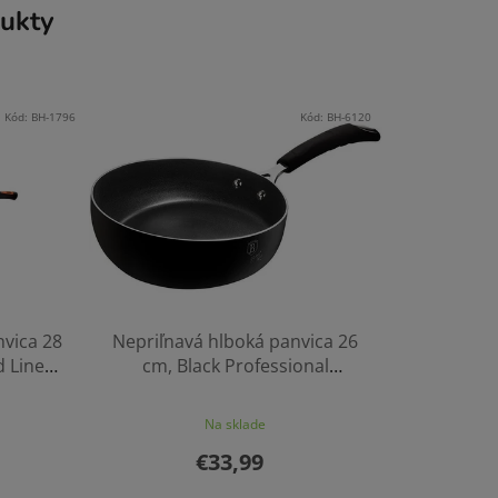
ukty
Kód:
BH-1796
Kód:
BH-6120
nvica 28
Nepriľnavá hlboká panvica 26
 Line
cm, Black Professional
BerlingerHaus
Na sklade
€33,99