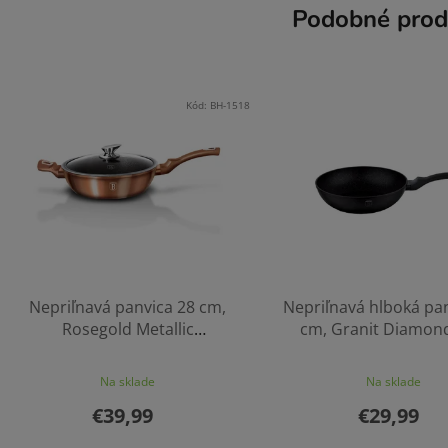
Podobné prod
Kód:
BH-1518
Nepriľnavá panvica 28 cm,
Nepriľnavá hlboká pa
Rosegold Metallic
cm, Granit Diamond
BerlingerHaus
BerlingerHaus
Na sklade
Na sklade
€39,99
€29,99