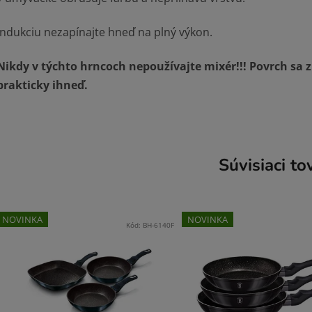
Indukciu nezapínajte hneď na plný výkon.
Nikdy v týchto hrncoch nepoužívajte mixér!!! Povrch sa z
prakticky ihneď.
Súvisiaci to
NOVINKA
NOVINKA
Kód:
BH-6140F