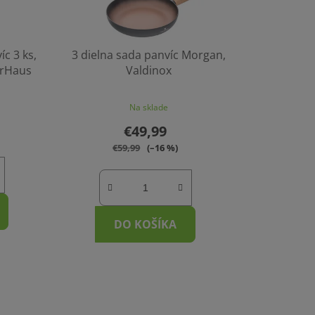
c 3 ks,
3 dielna sada panvíc Morgan,
erHaus
Valdinox
Na sklade
€49,99
€59,99
(–16 %)
DO KOŠÍKA