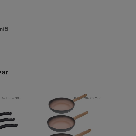
ničí
var
Kód:
BH-6903
Kód:
02040037500