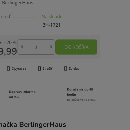
enie
:
BerlingerHaus
tu
nosť
Na sklade
BH-1721
9
–20 %
DO KOŠÍKA
9,99
čiek.
tková cena:
Opýtať sa
Strážiť
Zdieľať
Doručenie do 48
Doprava zdarma
hodín
od 99€
na akúkoľvek adresu
načka
BerlingerHaus