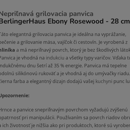
Nepriľnavá grilovacia panvica
BerlingerHaus Ebony Rosewood - 28 cm
Táto elegantná grilovacia panvica je ideálna na vyprážanie,
pečenie a grilovanie mäsa, vajíčok či cestovín. Je vyrobená z
hliníka
a má nepriľnavý povrch, ktorý je bez škodlivých látok
Panvica je vhodná na
indukciu
a všetky typy varičov. Vďaka 
indukčnému dnu šetrí až 35 % energie. Panvica má tepelne
odolnú silikónovú rukoväť a je vhodná aj do umývačky riadu. 
čierna farba a elegantný dizajn dodajú vašej
kuchyni
punc lu
Upozornenie:
Hrnce a panvice snepriľnavým povrchom vyžadujú zvýšenú
opatrnosť pri manipulácii. Používaním sa povrch riadov obr
a ich životnosť je nižšia ako pri produktoch, ktoré sú vyrobe