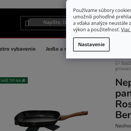
Používame súbory cookie
umožnili pohodlné prehli
a vďaka analýze neustále zl
výkon a použiteľnosť.
Viac
Nastavenie
stro vybavenie
Jedlo a nápoje
Spotrebiče do 
Domov
/
Kuc
grilova
Nep
NÁŠ TIP NA 🎁
pan
Ro
Ber
Prieme
Neoho