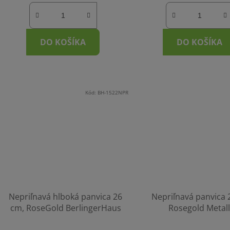
DO KOŠÍKA
DO KOŠÍKA
Kód:
BH-1522NPR
Nepriľnavá hlboká panvica 26
Nepriľnavá panvica 
cm, RoseGold BerlingerHaus
Rosegold Metall
Berlingerhaus