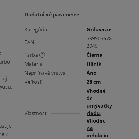
Dodatočné parametre
Kategória
Grilovacie
599905678
EAN
2945
.
Farba
Čierna
?
turbo
Materiál
Hliník
Nepriľnavá vrstva
Áno
Jej
Veľkosť
28 cm
xusu.
Vhodné
do
umývačky
Vlastnosti
riadu
,
Vhodné
usuje
na
né z
indukciu