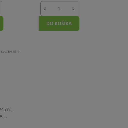
DO KOŠÍKA
Kód:
BH-1517
24 cm,
ic