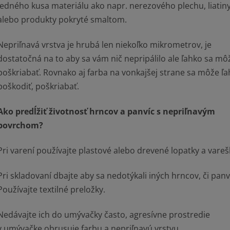
jedného kusa materiálu ako napr. nerezového plechu, liatin
alebo produkty pokryté smaltom.
Nepriľnavá vrstva je hrubá len niekoľko mikrometrov, je
dostatočná na to aby sa vám nič nepripálilo ale ľahko sa mô
poškriabať. Rovnako aj farba na vonkajšej strane sa môže ľ
poškodiť, poškriabať.
Ako predĺžiť životnosť hrncov a panvíc s nepriľnavým
povrchom?
Pri varení používajte plastové alebo drevené lopatky a vareš
Pri skladovaní dbajte aby sa nedotýkali iných hrncov, či panv
Používajte textilné preložky.
Nedávajte ich do umývačky často, agresívne prostredie
v umývačke obrusuje farbu a nepriľnavú vrstvu.