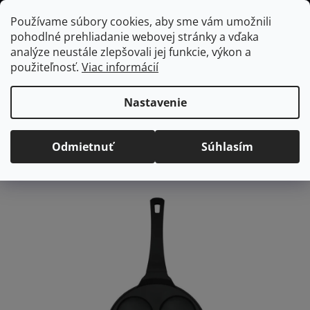
Prejsť
Hľadať
NÁKUP
Používame súbory cookies, aby sme vám umožnili
na
pohodlné prehliadanie webovej stránky a vďaka
KOŠÍK
obsah
Domov
/
Kuchyňa
BerlingerHaus nepriľnavá panvica na 4 lievance
analýze neustále zlepšovali jej funkcie, výkon a
26 cm Black Rose
použiteľnosť.
Viac informácií
BerlingerHaus nepriľnavá
panvica na 4 lievance 26
Nastavenie
cm Black Rose
Odmietnuť
Súhlasím
Priemerné
Neohodnotené
Podrobnosti hodnotenia
hodnotenie
produktu
je
0,0
z
5
hviezdičiek.