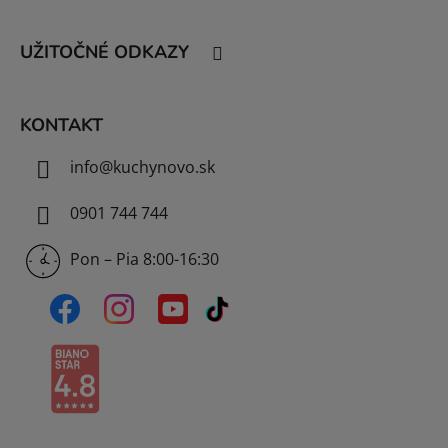
ä
t
UŽITOČNÉ ODKAZY
i
e
KONTAKT
info
@
kuchynovo.sk
0901 744 744
Pon – Pia 8:00-16:30