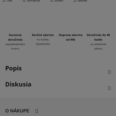
Garancia
Darček zdarma
Doprava zdarma
Doručenie do 48
doručenia
ku každej
od 99€
hodín
objednávke
nepoškodeného
na akúkoľvek
tovaru
adresu
Popis
Diskusia
Z
á
O NÁKUPE
p