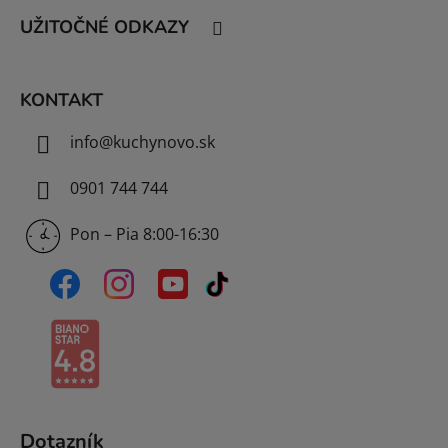
t
UŽITOČNÉ ODKAZY
i
e
KONTAKT
info
@
kuchynovo.sk
0901 744 744
Pon – Pia 8:00-16:30
Dotazník