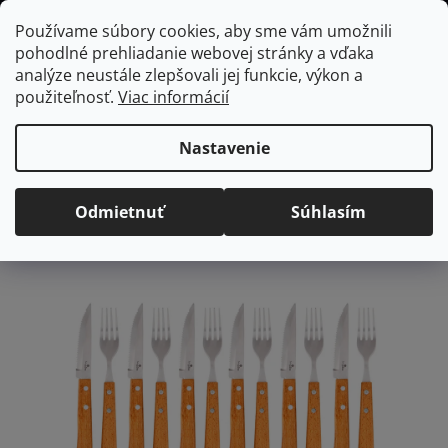
Prejsť
Hľadať
NÁKUP
Používame súbory cookies, aby sme vám umožnili
na
pohodlné prehliadanie webovej stránky a vďaka
KOŠÍK
obsah
Domov
/
Vybavenie do jedálne
BerlingerHaus sada príborov na
analýze neustále zlepšovali jej funkcie, výkon a
steak, 12 ks
použiteľnosť.
Viac informácií
BerlingerHaus sada
príborov na steak, 12 ks
Nastavenie
Priemerné
Neohodnotené
Podrobnosti hodnotenia
Odmietnuť
Súhlasím
hodnotenie
produktu
je
0,0
z
5
hviezdičiek.