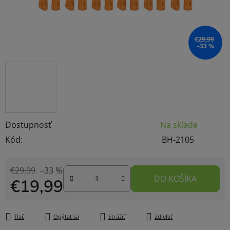
€29,99
–33 %
Dostupnosť
Na sklade
Kód:
BH-2105
€29,99
–33 %
DO KOŠÍKA
€19,99
Jednotková cena:
Tlač
Opýtať sa
Strážiť
Zdieľať