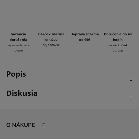
Garancia
Darček zdarma
Doprava zdarma
Doručenie do 48
doručenia
ku každej
od 99€
hodín
objednávke
nepoškodeného
na akúkoľvek
tovaru
adresu
Popis
Diskusia
Z
á
O NÁKUPE
p
ä