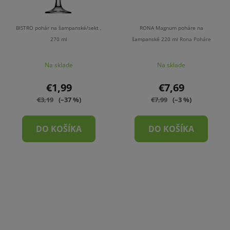
BISTRO pohár na šampanské/sekt ,
RONA Magnum poháre na
270 ml
šampanské 220 ml
Rona Poháre
Na sklade
Na sklade
€1,99
€7,69
€3,19
(–37 %)
€7,99
(–3 %)
DO KOŠÍKA
DO KOŠÍKA