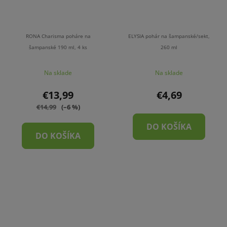
RONA Charisma poháre na
ELYSIA pohár na šampanské/sekt,
šampanské 190 ml, 4 ks
260 ml
Na sklade
Na sklade
€13,99
€4,69
€14,99
(–6 %)
DO KOŠÍKA
DO KOŠÍKA