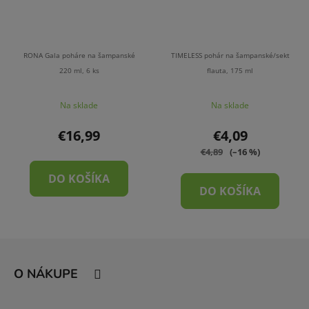
RONA Gala poháre na šampanské
TIMELESS pohár na šampanské/sekt
220 ml, 6 ks
flauta, 175 ml
Na sklade
Na sklade
€16,99
€4,09
€4,89
(–16 %)
DO KOŠÍKA
DO KOŠÍKA
Z
á
O NÁKUPE
p
ä