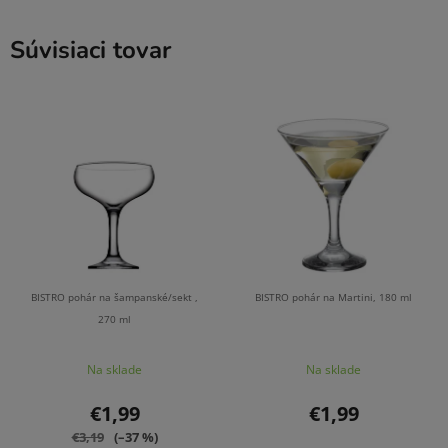
Súvisiaci tovar
BISTRO pohár na šampanské/sekt ,
BISTRO pohár na Martini, 180 ml
270 ml
Na sklade
Na sklade
€1,99
€1,99
€3,19
(–37 %)