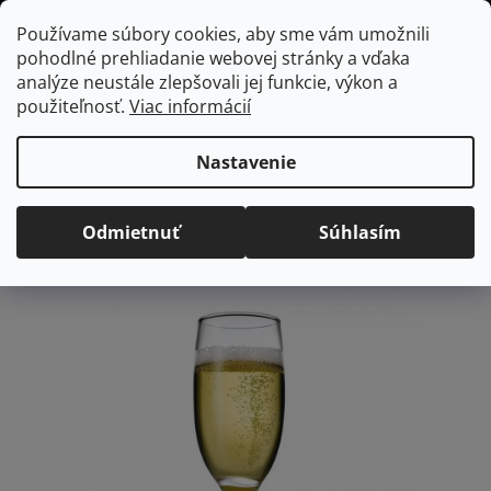
Prejsť
Hľadať
NÁKUP
Používame súbory cookies, aby sme vám umožnili
na
pohodlné prehliadanie webovej stránky a vďaka
KOŠÍK
obsah
Domov
/
Vybavenie do jedálne
/
Poháre
/
Poháre na šampanské
analýze neustále zlepšovali jej funkcie, výkon a
BISTRO pohár na šampanské, 190 ml
použiteľnosť.
Viac informácií
BISTRO pohár na
šampanské, 190 ml
Nastavenie
Priemerné
Neohodnotené
Podrobnosti hodnotenia
Odmietnuť
Súhlasím
hodnotenie
Značka:
Pasabahce
produktu
je
0,0
z
5
hviezdičiek.