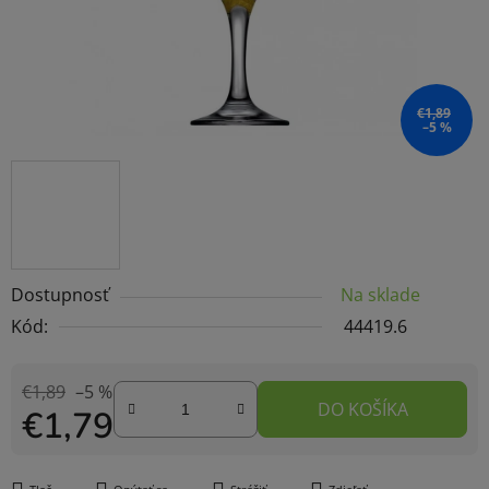
€1,89
–5 %
Dostupnosť
Na sklade
Kód:
44419.6
€1,89
–5 %
DO KOŠÍKA
€1,79
Jednotková cena: