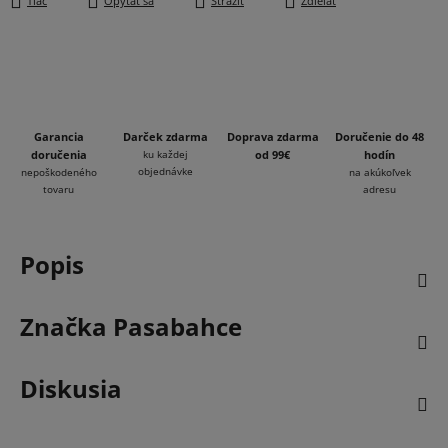
Tlač
Opýtať sa
Strážiť
Zdieľať
Garancia
Darček zdarma
Doprava zdarma
Doručenie do 48
doručenia
ku každej
od 99€
hodín
objednávke
nepoškodeného
na akúkoľvek
tovaru
adresu
Popis
Značka
Pasabahce
Diskusia