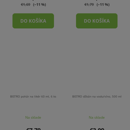
€1,69
(–11 %)
€1,79
(–11 %)
DO KOŠÍKA
DO KOŠÍKA
BISTRO pohár na likér 60 ml, 6 ks
BISTRO džbán na vodu/víno, 500 ml
Na sklade
Na sklade