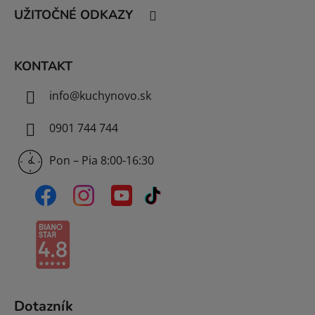
t
UŽITOČNÉ ODKAZY
i
e
KONTAKT
info
@
kuchynovo.sk
0901 744 744
Pon – Pia 8:00-16:30
Dotazník