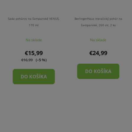
Sada pohárov na šampanské VENUS,
BerlingerHaus metalický pohár na
170 ml
šampanské, 260 ml, 2 ks
Na sklade
Na sklade
€15,99
€24,99
€16,99
(–5 %)
DO KOŠÍKA
DO KOŠÍKA