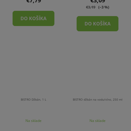
€7,79
€3,09
€3,19
(–3 %)
DO KOŠÍKA
DO KOŠÍKA
BISTRO Džbán, 1 L
BISTRO džbán na vodu/víno, 250 ml
Priemerné
Na sklade
Na sklade
hodnotenie