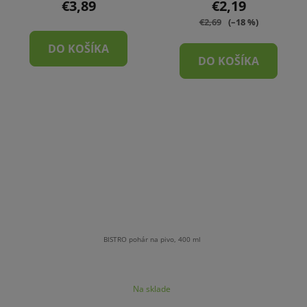
produktu
€3,89
€2,19
je
€2,69
(–18 %)
5,0
DO KOŠÍKA
z
DO KOŠÍKA
5
hviezdičiek.
BISTRO pohár na pivo, 400 ml
Na sklade