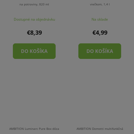
na potraviny, 820 ml
viečkom, 1,4 l
Dostupné na objednávku
Na sklade
€8,39
€4,99
DO KOŠÍKA
DO KOŠÍKA
AMBITION Luminarc Pure Box dóza
AMBITION Domotti multifunkčná