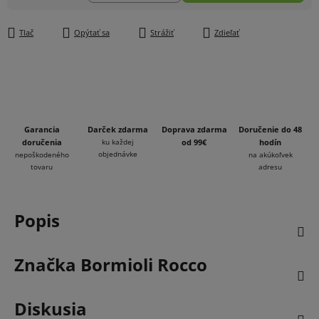
Jednotková cena:
Tlač
Opýtať sa
Strážiť
Zdieľať
Garancia
Darček zdarma
Doprava zdarma
Doručenie do 48
doručenia
ku každej
od 99€
hodín
objednávke
nepoškodeného
na akúkoľvek
tovaru
adresu
Popis
Značka
Bormioli Rocco
Diskusia