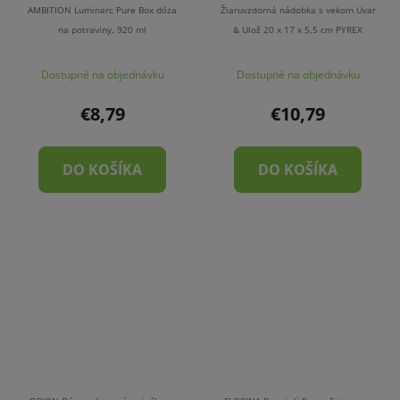
AMBITION Luminarc Pure Box dóza
Žiaruvzdorná nádobka s vekom Uvar
na potraviny, 920 ml
& Ulož 20 x 17 x 5,5 cm PYREX
Dostupné na objednávku
Dostupné na objednávku
€8,79
€10,79
DO KOŠÍKA
DO KOŠÍKA