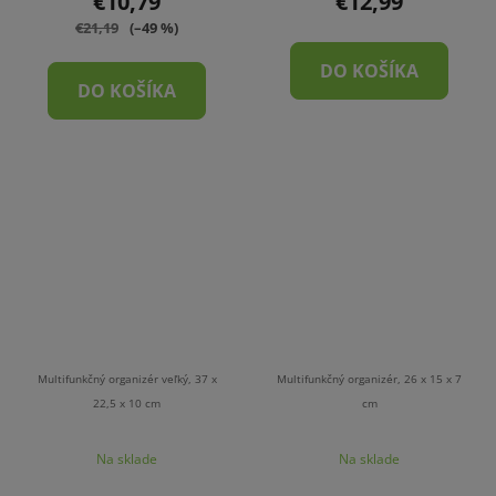
€10,79
€12,99
€21,19
(–49 %)
DO KOŠÍKA
DO KOŠÍKA
Multifunkčný organizér veľký, 37 x
Multifunkčný organizér, 26 x 15 x 7
22,5 x 10 cm
cm
Na sklade
Na sklade