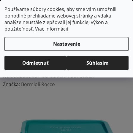
Prejsť
Hľadať
NÁKUP
Používame súbory cookies, aby sme vám umožnili
na
pohodlné prehliadanie webovej stránky a vďaka
KOŠÍK
obsah
Domov
/
Kuchyňa
/
Skladovanie a organizácia potravín
/
Dózy na
analýze neustále zlepšovali jej funkcie, výkon a
potraviny
FLORINA Bormioli Rocco Frigoverre sklenená dóza
použiteľnosť.
Viac informácií
na potraviny, 21 x 13 cm
FLORINA Bormioli Rocco
Nastavenie
Frigoverre sklenená dóza
na potraviny, 21 x 13 cm
Odmietnuť
Súhlasím
Priemerné
Neohodnotené
Podrobnosti hodnotenia
hodnotenie
Značka:
Bormioli Rocco
produktu
je
0,0
z
5
hviezdičiek.