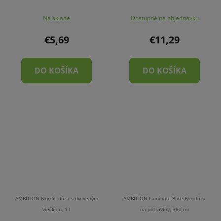
Na sklade
Dostupné na objednávku
€5,69
€11,29
DO KOŠÍKA
DO KOŠÍKA
AMBITION Nordic dóza s dreveným
AMBITION Luminarc Pure Box dóza
viečkom, 1 l
na potraviny, 380 ml