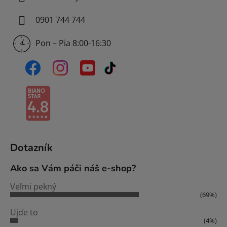
0901 744 744
Pon – Pia 8:00-16:30
Dotazník
Ako sa Vám páči náš e-shop?
Veľmi pekný
(69%)
Ujde to
(4%)