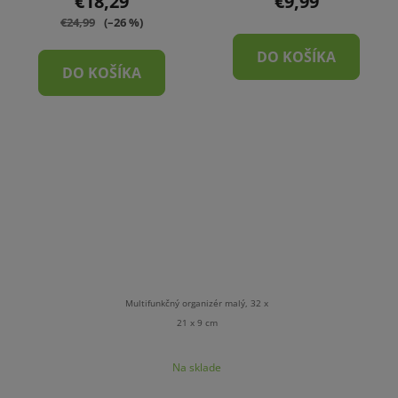
€18,29
€9,99
€24,99
(–26 %)
DO KOŠÍKA
DO KOŠÍKA
Multifunkčný organizér malý, 32 x
21 x 9 cm
Na sklade