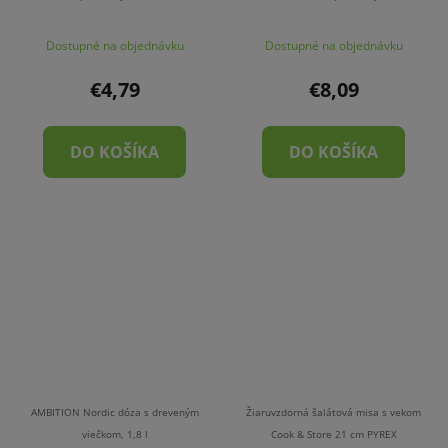
cm
Dostupné na objednávku
Dostupné na objednávku
€4,79
€8,09
DO KOŠÍKA
DO KOŠÍKA
AMBITION Nordic dóza s dreveným
Žiaruvzdorná šalátová misa s vekom
viečkom, 1,8 l
Cook & Store 21 cm PYREX