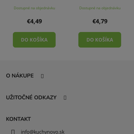
Dostupné na objednávku
Dostupné na objednávku
€4,49
€4,79
DO KOŠÍKA
DO KOŠÍKA
Z
á
O NÁKUPE
p
ä
t
UŽITOČNÉ ODKAZY
i
e
KONTAKT
info
@
kuchynovo.sk