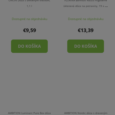
ORION Dóza s dreveným viečkom,
FLORINA Bormioli Rocco Frigoverre
1,1 l
sklenená dóza na potraviny, 19 x 19
cm
Dostupné na objednávku
Dostupné na objednávku
€9,59
€13,39
DO KOŠÍKA
DO KOŠÍKA
AMBITION Luminarc Pure Box dóza
AMBITION Nordic dóza s dreveným