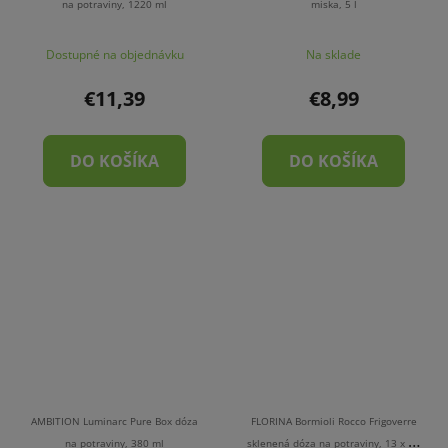
na potraviny, 1220 ml
miska, 5 l
Dostupné na objednávku
Na sklade
€11,39
€8,99
DO KOŠÍKA
DO KOŠÍKA
AMBITION Luminarc Pure Box dóza
FLORINA Bormioli Rocco Frigoverre
na potraviny, 380 ml
sklenená dóza na potraviny, 13 x 10