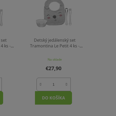
 set
Detský jedálenský set
4 ks -
Tramontina Le Petit 4 ks -
zajko
Na sklade
€27,90
DO KOŠÍKA