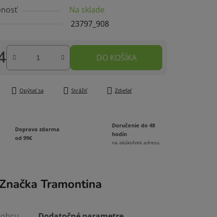
nosť
Na sklade
23797_908
4
DO KOŠÍKA
čiek.
tková cena:
Opýtať sa
Strážiť
Zdieľať
Doručenie do 48
Doprava zdarma
hodín
od 99€
na akúkoľvek adresu
Značka
Tramontina
robcu
Dodatočné parametre