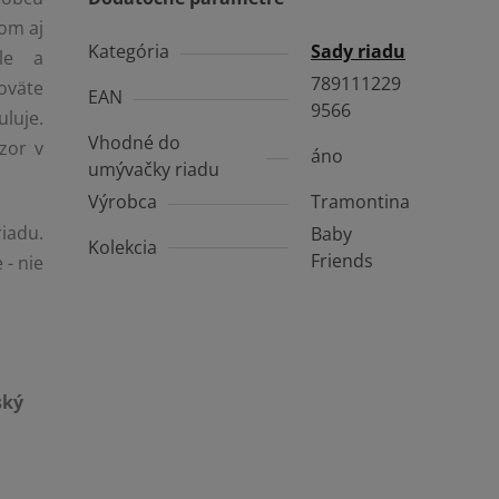
nom aj
Kategória
Sady riadu
ele a
789111229
oväte
EAN
9566
luje.
Vhodné do
zor v
áno
umývačky riadu
Výrobca
Tramontina
iadu.
Baby
Kolekcia
Friends
 - nie
ský