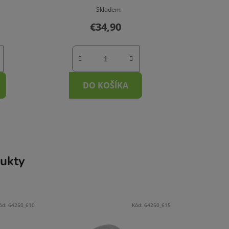
Skladem
€34,90
DO KOŠÍKA
ukty
ód:
64250_610
Kód:
64250_615