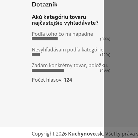
Dotazník
Akú kategóriu tovaru
najčastejšie vyhľadávate?
Podľa toho čo mi napadne
(39%)
Nevyhľadávam podľa kategórie
(12%)
Zadám konkrétny tovar, položku.
(49%)
Počet hlasov:
124
Copyright 2026
Kuchynovo.sk
. Všetky práva