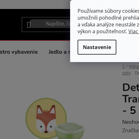
Používame súbory cookie
umožnili pohodlné prehli
a vďaka analýze neustále zl
výkon a použiteľnosť.
Viac
Nastavenie
stro vybavenie
Jedlo a nápoje
Spotrebiče do 
Domov
/
Vyba
sety
De
Det
Tra
- 5
Prieme
Neoho
hodnot
Značka
produk