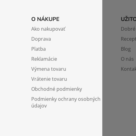
Z
á
O NÁKUPE
UŽIT
p
Ako nakupovať
Dobré 
ä
Doprava
Recep
t
i
Platba
Blog
e
Reklamácie
O nás
Výmena tovaru
Kontak
Vrátenie tovaru
Obchodné podmienky
Podmienky ochrany osobných
údajov