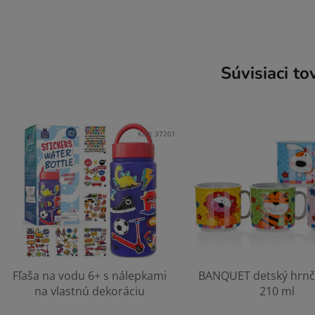
Súvisiaci to
Kód:
37201
Fľaša na vodu 6+ s nálepkami
BANQUET detský hrnč
na vlastnú dekoráciu
210 ml