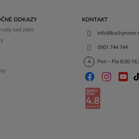
OČNÉ ODKAZY
KONTAKT
rady nad zlato
info
@
kuchynovo.
ty
0901 744 744
Pon – Pia 8:00-16
ty