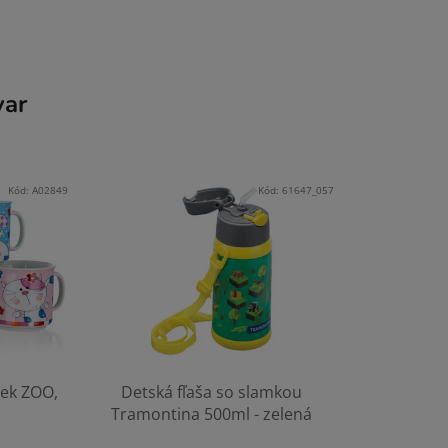
var
Kód:
A02849
Kód:
61647_057
ek ZOO,
Detská fľaša so slamkou
Tramontina 500ml - zelená