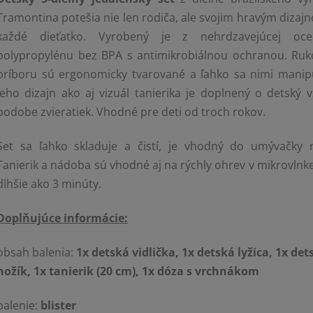
Tramontina potešia nie len rodiča, ale svojim hravým dizaj
každé dieťatko. Vyrobený je z nehrdzavejúcej oc
polypropylénu bez BPA s antimikrobiálnou ochranou. Ruk
príboru sú ergonomicky tvarované a ľahko sa nimi manipu
Jeho dizajn ako aj vizuál tanierika je doplnený o detský v
podobe zvieratiek. Vhodné pre deti od troch rokov.
Set sa ľahko skladuje a čistí,
je vhodný do umývačky r
Tanierik a nádoba sú vhodné aj na rýchly ohrev v mikrovlnke
dlhšie ako 3 minúty.
Doplňujúce informácie:
obsah balenia:
1x detská vidlička, 1x detská lyžica, 1x det
nožík, 1x tanierik (20 cm), 1x dóza s vrchnákom
balenie:
blister