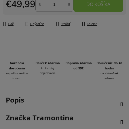
€49,99
DO KOŠÍKA
Jednotková cena:
Tlač
Opýtať sa
Strážiť
Zdieľať
Garancia
Darček zdarma
Doprava zdarma
Doručenie do 48
doručenia
ku každej
od 99€
hodín
objednávke
nepoškodeného
na akúkoľvek
tovaru
adresu
Popis
Značka
Tramontina