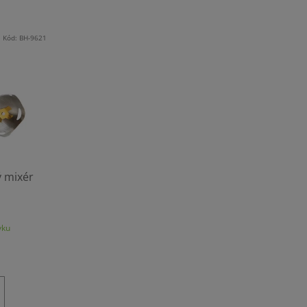
Kód:
BH-9621
ý mixér
vku