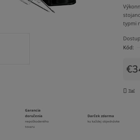
Výkon
je
stojan
0,0
typmi 
z
5
Dostup
hviezdi
Kód:
€3
Jedno
Tlač
Garancia
Darček zdarma
doručenia
ku každej objednávke
nepoškodeného
tovaru