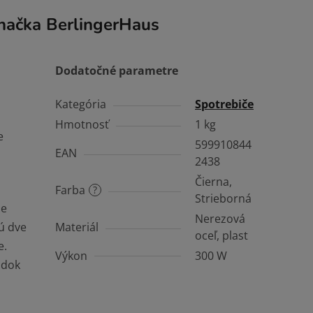
načka
BerlingerHaus
Dodatočné parametre
Kategória
Spotrebiče
Hmotnosť
1 kg
e
599910844
EAN
2438
Čierna,
Farba
?
Strieborná
le
Nerezová
sú dve
Materiál
oceľ, plast
e.
Výkon
300 W
adok