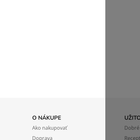
Z
á
O NÁKUPE
UŽIT
p
Ako nakupovať
Dobré 
ä
Doprava
Recep