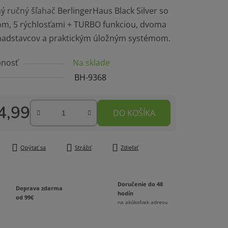
ný
ručný šľahač
BerlingerHaus Black Silver so
om, 5 rýchlosťami + TURBO funkciou, dvoma
nadstavcov a praktickým úložným systémom.
nosť
Na sklade
čiek.
BH-9368
4,99
DO KOŠÍKA
tková cena:
Opýtať sa
Strážiť
Zdieľať
Doručenie do 48
Doprava zdarma
hodín
od 99€
na akúkoľvek adresu