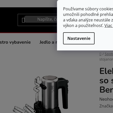
Používame súbory cookie
umožnili pohodlné prehli
a vďaka analýze neustále zl
výkon a použiteľnosť.
Viac
Nastavenie
stro vybavenie
Jedlo a nápoje
Spotrebiče do 
Domov
/
Spot
stojano
Ele
so 
Be
Prieme
Neoho
hodnot
Značka
produk