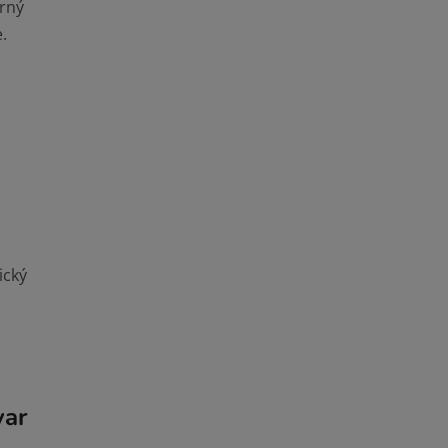
erný
.
ický
var