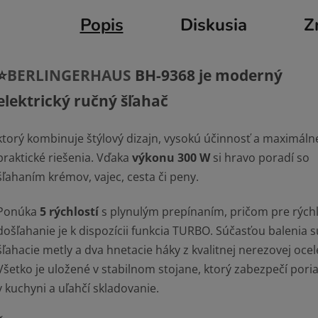
Popis
Diskusia
Z
⭐
BERLINGERHAUS
BH-9368 je moderný
elektrický ručný šľahač
ktorý kombinuje štýlový dizajn, vysokú účinnosť a maximáln
praktické riešenia. Vďaka
výkonu 300 W
si hravo poradí so
šľahaním krémov, vajec, cesta či peny.
Ponúka
5 rýchlostí
s plynulým prepínaním, pričom pre rých
došľahanie je k dispozícii funkcia TURBO. Súčasťou balenia 
šľahacie metly a dva hnetacie háky z kvalitnej nerezovej ocel
Všetko je uložené v stabilnom stojane, ktorý zabezpečí pori
v kuchyni a uľahčí skladovanie.