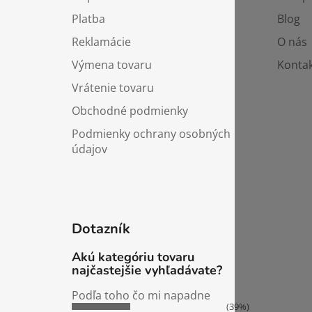
t
i
Platba
Blog
e
Reklamácie
O nás
Výmena tovaru
Kontak
Vrátenie tovaru
Obchodné podmienky
Podmienky ochrany osobných
údajov
Dotazník
Akú kategóriu tovaru
najčastejšie vyhľadávate?
Podľa toho čo mi napadne
(39%)