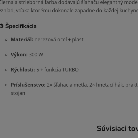
Čierna a strieborná farba dodávajú šľahaču elegantný mod
vzhľad, vďaka ktorému dokonale zapadne do každej kuchyne
⚙️
Špecifikácia
Materiál:
nerezová oceľ + plast
Výkon:
300 W
Rýchlosti:
5 + funkcia TURBO
Príslušenstvo:
2× šľahacia metla, 2× hnetací hák, prakt
stojan
Súvisiaci to