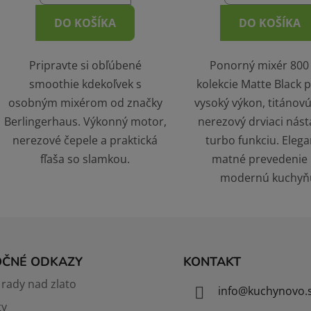
DO KOŠÍKA
DO KOŠÍKA
Pripravte si obľúbené
Ponorný mixér 800
smoothie kdekoľvek s
kolekcie Matte Black 
osobným mixérom od značky
vysoký výkon, titánovú
Berlingerhaus. Výkonný motor,
nerezový drviaci nást
nerezové čepele a praktická
turbo funkciu. Eleg
fľaša so slamkou.
matné prevedenie 
modernú kuchyň
OČNÉ ODKAZY
KONTAKT
rady nad zlato
info
@
kuchynovo.
ty