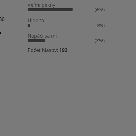
Veľmi pekný
(69%)
:30
Ujde to
(4%)
Nepáči sa mi
(27%)
Počet hlasov:
192