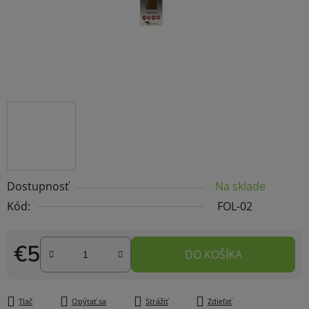
Dostupnosť
Na sklade
Kód:
FOL-02
€5
DO KOŠÍKA
Jednotková cena:
Tlač
Opýtať sa
Strážiť
Zdieľať