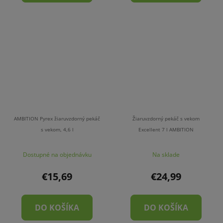
AMBITION Pyrex žiaruvzdorný pekáč
Žiaruvzdorný pekáč s vekom
s vekom, 4,6 l
Excellent 7 l AMBITION
Dostupné na objednávku
Na sklade
€15,69
€24,99
DO KOŠÍKA
DO KOŠÍKA