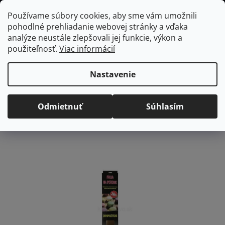
Prejsť
Hľadať
NÁKUP
Používame súbory cookies, aby sme vám umožnili
na
pohodlné prehliadanie webovej stránky a vďaka
KOŠÍK
obsah
Domov
/
Kuchyňa
/
Pečenie
/
Dosky a podložky
Fólie na pečenie
analýze neustále zlepšovali jej funkcie, výkon a
40x33 cm, 2 ks
použiteľnosť.
Viac informácií
Fólie na pečenie 40x33 cm,
2 ks
Nastavenie
Priemerné
Neohodnotené
Podrobnosti hodnotenia
Odmietnuť
Súhlasím
hodnotenie
Značka:
Orion
produktu
je
0,0
z
5
hviezdičiek.