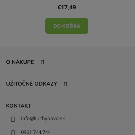
€17,49
DO KOŠÍKA
Z
á
O NÁKUPE
p
ä
t
UŽITOČNÉ ODKAZY
i
e
KONTAKT
info
@
kuchynovo.sk
0901 744 744