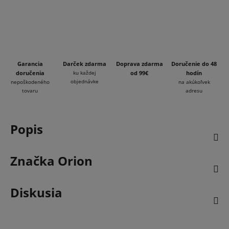
Garancia
Darček zdarma
Doprava zdarma
Doručenie do 48
doručenia
ku každej
od 99€
hodín
objednávke
nepoškodeného
na akúkoľvek
tovaru
adresu
Popis
Značka
Orion
Diskusia