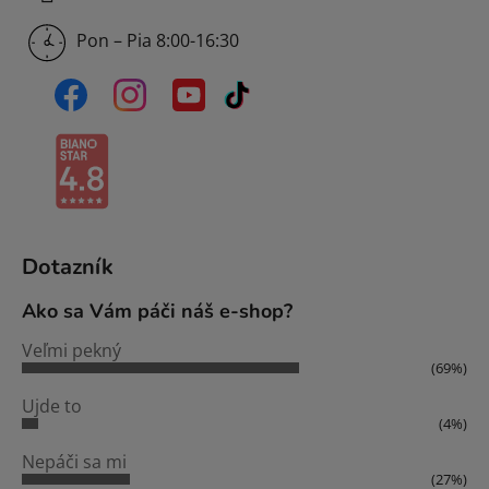
Pon – Pia 8:00-16:30
Dotazník
Ako sa Vám páči náš e-shop?
Veľmi pekný
(69%)
Ujde to
(4%)
Nepáči sa mi
(27%)