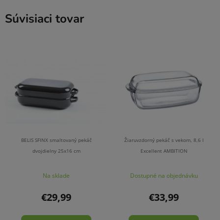
Súvisiaci tovar
BELIS SFINX smaltovaný pekáč
Žiaruvzdorný pekáč s vekom, 8,6 l
dvojdielny 25x16 cm
Excellent AMBITION
Na sklade
Dostupné na objednávku
€29,99
€33,99