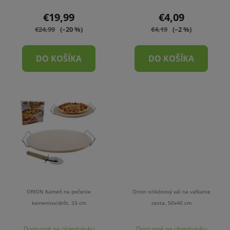
€19,99
€4,09
€24,99
(–20 %)
€4,19
(–2 %)
DO KOŠÍKA
DO KOŠÍKA
ORION Kameň na pečenie
Orion silikónový vál na vaľkanie
kamenina/drôt, 33 cm
cesta, 50x40 cm
Dostupné na objednávku
Dostupné na objednávku