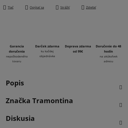
Tlač
Opýtať sa
Strážiť
Zdieľať
Garancia
Darček zdarma
Doprava zdarma
Doručenie do 48
doručenia
ku každej
od 99€
hodín
objednávke
nepoškodeného
na akúkoľvek
tovaru
adresu
Popis
Značka
Tramontina
Diskusia