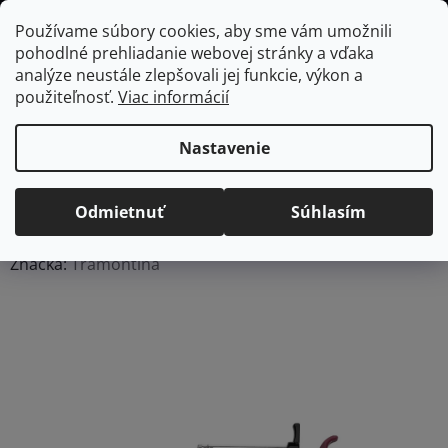
Prejsť
Hľadať
NÁKUP
Používame súbory cookies, aby sme vám umožnili
na
pohodlné prehliadanie webovej stránky a vďaka
KOŠÍK
obsah
Domov
/
Domácnosť
/
Záhrada
/
Grilovanie
Injektor na marinádu
analýze neustále zlepšovali jej funkcie, výkon a
Tramontina Churrasco - 30ml/21,6 cm
použiteľnosť.
Viac informácií
Injektor na marinádu
Tramontina Churrasco -
Nastavenie
30ml/21,6 cm
Odmietnuť
Súhlasím
Priemerné
Neohodnotené
Podrobnosti hodnotenia
hodnotenie
Značka:
Tramontina
produktu
je
0,0
z
5
hviezdičiek.