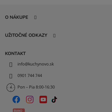
Z
á
O NÁKUPE
p
ä
t
UŽITOČNÉ ODKAZY
i
e
KONTAKT
info
@
kuchynovo.sk
0901 744 744
Pon – Pia 8:00-16:30