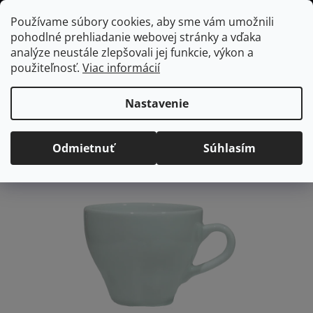
Prejsť
Hľadať
NÁKUP
Používame súbory cookies, aby sme vám umožnili
na
pohodlné prehliadanie webovej stránky a vďaka
KOŠÍK
obsah
Domov
/
Vybavenie do jedálne
Kasia šálka na kávu, 70 ml
analýze neustále zlepšovali jej funkcie, výkon a
Kasia šálka na kávu, 70 ml
použiteľnosť.
Viac informácií
Priemerné
Neohodnotené
Podrobnosti hodnotenia
Nastavenie
hodnotenie
Značka:
Lubiana
produktu
Odmietnuť
Súhlasím
je
0,0
z
5
hviezdičiek.