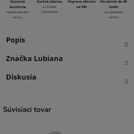
Garancia
Darček zdarma
Doprava zdarma
Doručenie do 48
doručenia
ku každej
od 99€
hodín
objednávke
nepoškodeného
na akúkoľvek
tovaru
adresu
Popis
Značka
Lubiana
Diskusia
Súvisiaci tovar