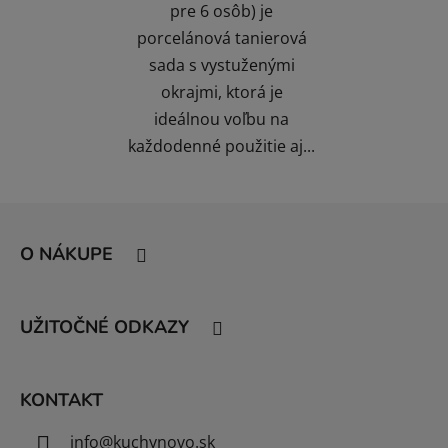
pre 6 osôb) je
porcelánová tanierová
sada s vystuženými
okrajmi, ktorá je
ideálnou voľbu na
každodenné použitie aj...
Z
á
O NÁKUPE
p
ä
t
UŽITOČNÉ ODKAZY
i
e
KONTAKT
info
@
kuchynovo.sk