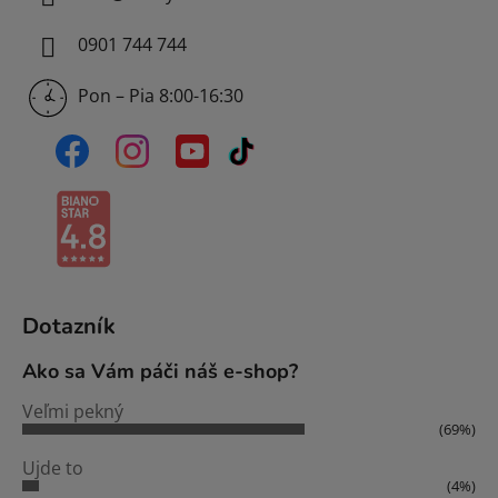
0901 744 744
Pon – Pia 8:00-16:30
Dotazník
Ako sa Vám páči náš e-shop?
Veľmi pekný
(69%)
Ujde to
(4%)