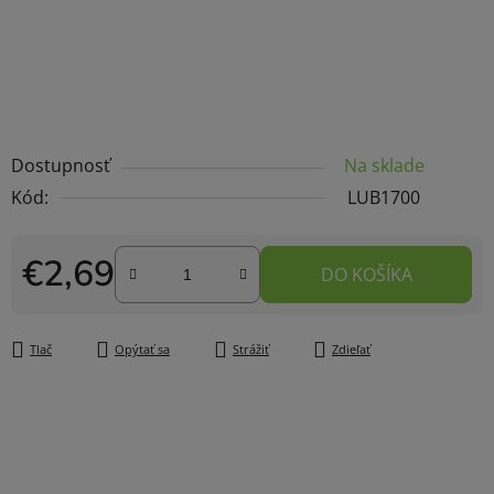
Dostupnosť
Na sklade
Kód:
LUB1700
€2,69
DO KOŠÍKA
Jednotková cena:
Tlač
Opýtať sa
Strážiť
Zdieľať