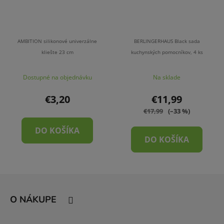
AMBITION silikonové univerzálne
BERLINGERHAUS Black sada
kliešte 23 cm
kuchynských pomocníkov, 4 ks
Dostupné na objednávku
Na sklade
€3,20
€11,99
€17,99
(–33 %)
DO KOŠÍKA
DO KOŠÍKA
Z
á
O NÁKUPE
p
ä