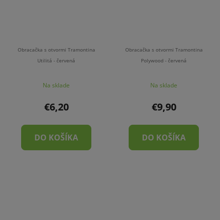
Obracačka s otvormi Tramontina
Obracačka s otvormi Tramontina
Utilitá - červená
Polywood - červená
Na sklade
Na sklade
€6,20
€9,90
DO KOŠÍKA
DO KOŠÍKA