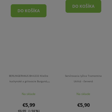
DO KOŠÍKA
DO KOŠÍKA
BERLINGERHAUS BH-6333 Kliešte
Servírovacia lyžica Tramontina
kuchynské a grilovacie Burgundy
Utilitá - červená
Line
Na sklade
Na sklade
€5,99
€5,90
€6,99
(–14 %)