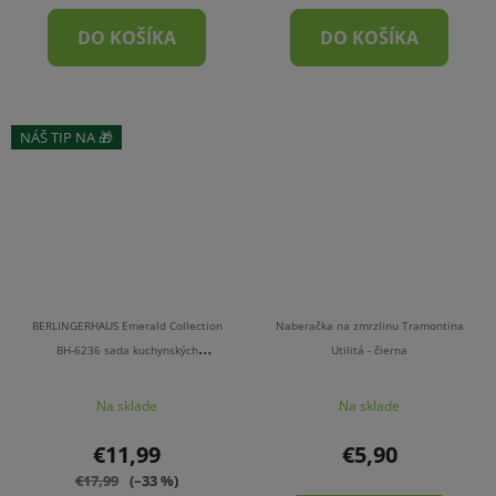
DO KOŠÍKA
DO KOŠÍKA
NÁŠ TIP NA 🎁
BERLINGERHAUS Emerald Collection
Naberačka na zmrzlinu Tramontina
BH-6236 sada kuchynských
Utilitá - čierna
pomocníkov, 4 ks
Na sklade
Na sklade
€11,99
€5,90
€17,99
(–33 %)