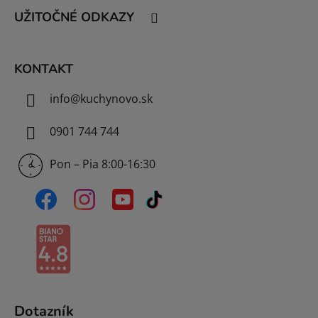
t
UŽITOČNÉ ODKAZY
i
e
KONTAKT
info
@
kuchynovo.sk
0901 744 744
Pon – Pia 8:00-16:30
Dotazník