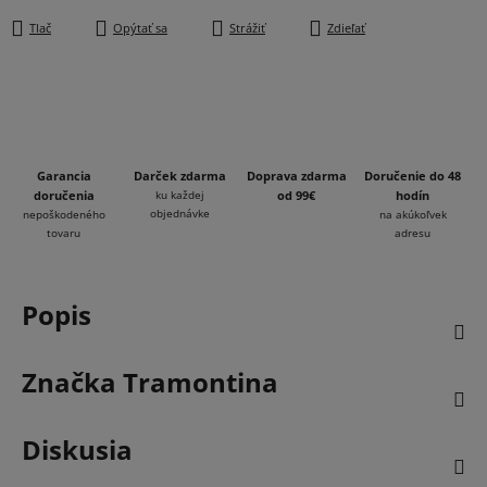
Tlač
Opýtať sa
Strážiť
Zdieľať
Garancia
Darček zdarma
Doprava zdarma
Doručenie do 48
doručenia
ku každej
od 99€
hodín
objednávke
nepoškodeného
na akúkoľvek
tovaru
adresu
Popis
Značka
Tramontina
Diskusia