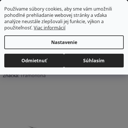
Prejsť
Hľadať
NÁKUP
Používame súbory cookies, aby sme vám umožnili
na
pohodlné prehliadanie webovej stránky a vďaka
KOŠÍK
obsah
Domov
/
Kuchyňa
/
Kuchynské náradie a pomôcky
/
Naberačky a
analýze neustále zlepšovali jej funkcie, výkon a
obracačky
Kuchynská vidlica Tramontina Fluence - mentolová
použiteľnosť.
Viac informácií
Kuchynská vidlica
Tramontina Fluence -
Nastavenie
mentolová
Odmietnuť
Súhlasím
Priemerné
Neohodnotené
Podrobnosti hodnotenia
hodnotenie
Značka:
Tramontina
produktu
je
0,0
z
5
hviezdičiek.