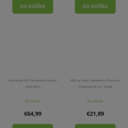
DO KOŠÍKA
DO KOŠÍKA
Kuchársky nôž Tramontina Century
Nôž na mäso Tramontina Churrasco
Chef 20cm
Polywood 20 cm - hnedý
Na sklade
Na sklade
€64,99
€21,89