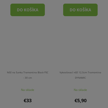
DO KOŠÍKA
DO KOŠÍKA
Nôž na šunku Tramontina Black FSC
Vykosťovací nôž 12,5cm Tramontina
- 30 cm
DYNAMIC
Na sklade
Na sklade
€33
€5,90