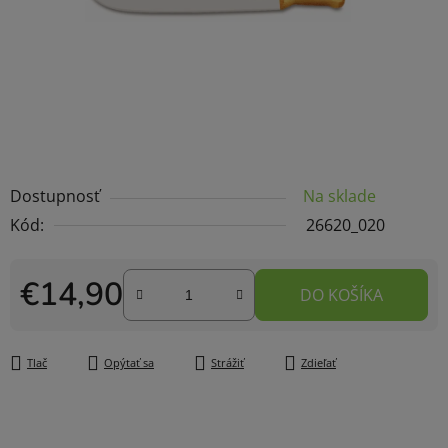
Dostupnosť
Na sklade
Kód:
26620_020
€14,90
DO KOŠÍKA
Jednotková cena:
Tlač
Opýtať sa
Strážiť
Zdieľať