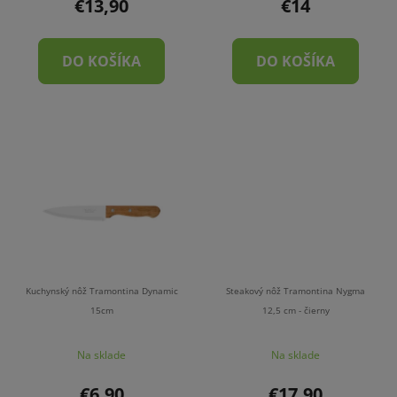
€13,90
€14
DO KOŠÍKA
DO KOŠÍKA
Kuchynský nôž Tramontina Dynamic
Steakový nôž Tramontina Nygma
15cm
12,5 cm - čierny
Na sklade
Na sklade
€6,90
€17,90