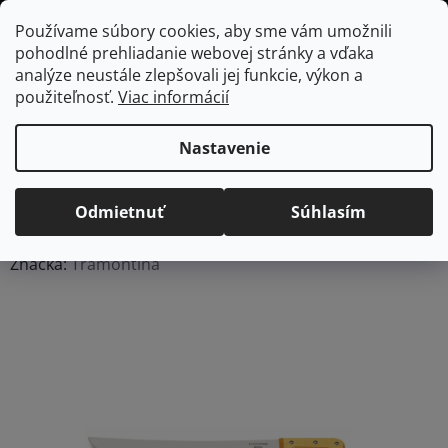
Prejsť
Hľadať
NÁKUP
Používame súbory cookies, aby sme vám umožnili
na
pohodlné prehliadanie webovej stránky a vďaka
KOŠÍK
obsah
Domov
/
Kuchyňa
/
Kuchynské nože
/
Samostatné nože
Mačeta s
analýze neustále zlepšovali jej funkcie, výkon a
drevenou rukoväťou Tramontina - 51 cm
použiteľnosť.
Viac informácií
Mačeta s drevenou
rukoväťou Tramontina - 51
Nastavenie
cm
Odmietnuť
Súhlasím
Priemerné
Neohodnotené
Podrobnosti hodnotenia
hodnotenie
Značka:
Tramontina
produktu
je
0,0
z
5
hviezdičiek.