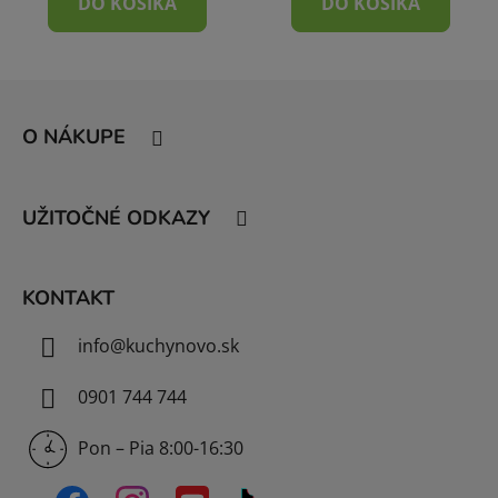
DO KOŠÍKA
DO KOŠÍKA
Z
á
O NÁKUPE
p
ä
t
UŽITOČNÉ ODKAZY
i
e
KONTAKT
info
@
kuchynovo.sk
0901 744 744
Pon – Pia 8:00-16:30